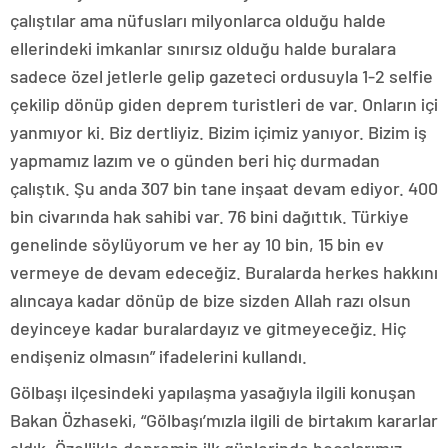
çalıştılar ama nüfusları milyonlarca olduğu halde
ellerindeki imkanlar sınırsız olduğu halde buralara
sadece özel jetlerle gelip gazeteci ordusuyla 1-2 selfie
çekilip dönüp giden deprem turistleri de var. Onların içi
yanmıyor ki. Biz dertliyiz. Bizim içimiz yanıyor. Bizim iş
yapmamız lazım ve o günden beri hiç durmadan
çalıştık. Şu anda 307 bin tane inşaat devam ediyor. 400
bin civarında hak sahibi var. 76 bini dağıttık. Türkiye
genelinde söylüyorum ve her ay 10 bin, 15 bin ev
vermeye de devam edeceğiz. Buralarda herkes hakkını
alıncaya kadar dönüp de bize sizden Allah razı olsun
deyinceye kadar buralardayız ve gitmeyeceğiz. Hiç
endişeniz olmasın” ifadelerini kullandı.
Gölbaşı ilçesindeki yapılaşma yasağıyla ilgili konuşan
Bakan Özhaseki, “Gölbaşı’mızla ilgili de birtakım kararlar