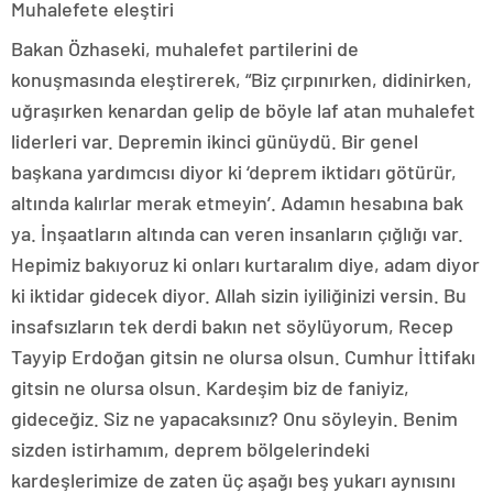
Muhalefete eleştiri
Bakan Özhaseki, muhalefet partilerini de
konuşmasında eleştirerek, “Biz çırpınırken, didinirken,
uğraşırken kenardan gelip de böyle laf atan muhalefet
liderleri var. Depremin ikinci günüydü. Bir genel
başkana yardımcısı diyor ki ‘deprem iktidarı götürür,
altında kalırlar merak etmeyin’. Adamın hesabına bak
ya. İnşaatların altında can veren insanların çığlığı var.
Hepimiz bakıyoruz ki onları kurtaralım diye, adam diyor
ki iktidar gidecek diyor. Allah sizin iyiliğinizi versin. Bu
insafsızların tek derdi bakın net söylüyorum, Recep
Tayyip Erdoğan gitsin ne olursa olsun. Cumhur İttifakı
gitsin ne olursa olsun. Kardeşim biz de faniyiz,
gideceğiz. Siz ne yapacaksınız? Onu söyleyin. Benim
sizden istirhamım, deprem bölgelerindeki
kardeşlerimize de zaten üç aşağı beş yukarı aynısını