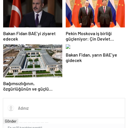
Bakan Fidan BAE’yi ziyaret
Pekin Moskova iş birliği
edecek
güçleniyor: Çin Devlet
Başkanı Zafer Günü için
Rusya’da olacak
Bakan Fidan, yarın BAE’ye
gidecek
Bağımsızlığının,
özgürlüğünün ve güçlü
devlet olduğunun simgesi!
Türkiye’den Yavru Vatan’a dev
eserler…
Gönder
En az 10 karakter gerekli