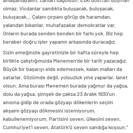
anlaşamayalım, canları sağolsun. Eski dosttan düşman
olmaz. Vicdanlar sandıkta buluşacak, buluşacak,
buluşacak… Çalanı çırpanı görüp de haramdan,
yalandan bıkanlar, muhafazakar demokratlar var.
Onların burada senden benden bir farkı yok. Biz hep
beraber doğru işler yapanın arkasında duracağız.
Sizin emeğinizle gayretinizle bir hafta süreyle hep
birlikte çalıştığımızda Menemen’de bir tarih yazacağız.
Büyük bir başarıyı elde edemezsek, kalan malları da
satarlar. Gözümde değil, yolsuzluk yine yaparlar, lanet
olsun. Ama burası Menemen burada yağmur da yağsa,
dolu da yağsa, şimşek de çaksa 23 Aralık 1930’un
anısına gidip de orada gözyaşı dökenlerin seçim
akşamı gözyaşı dökmesini istemiyorum,
kabullenemiyorum. Partisini seven, ülkesini seven,
Cumhuriyet’i seven, Atatürk’ü seven sandığa koşsun.”