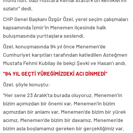
İnönü’nün, Gazi Mustafa Kemal Atatürk’ün kemiklerini
sızlatır” dedi.
CHP Genel Başkanı Özgür Özel, yerel seçim çalışmaları
kapsamında İzmir’in Menemen ilçesinde halk
buluşmasında yurttaşlara seslendi.
Özel, konuşmasında 94 yıl önce Menemen’de
Cumhuriyet karşıtları tarafından katledilen Asteğmen
Mustafa Fehmi Kubilay ile bekçi Şevki ve Hasan’ı andı.
“94 YIL GEÇTİ YÜREĞİMİZDEKİ ACI DİNMEDİ”
Özel, şöyle konuştu:
“Her sene 23 Aralık’ta burada oluyoruz. Menemen’in
bizim açımızdan bir önemi var, Menemen’in bizim
açımızdan bir anlamı var, Menemen’de bizim bir yürek
acımız, Menemen’de bizim bir davamız, Menemen’de
bizim asla boşlamamız gereken bir gerçekliğimiz var.