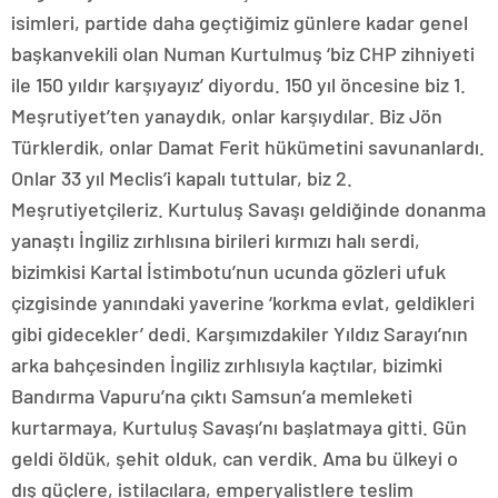
isimleri, partide daha geçtiğimiz günlere kadar genel
başkanvekili olan Numan Kurtulmuş ‘biz CHP zihniyeti
ile 150 yıldır karşıyayız’ diyordu. 150 yıl öncesine biz 1.
Meşrutiyet’ten yanaydık, onlar karşıydılar. Biz Jön
Türklerdik, onlar Damat Ferit hükümetini savunanlardı.
Onlar 33 yıl Meclis’i kapalı tuttular, biz 2.
Meşrutiyetçileriz. Kurtuluş Savaşı geldiğinde donanma
yanaştı İngiliz zırhlısına birileri kırmızı halı serdi,
bizimkisi Kartal İstimbotu’nun ucunda gözleri ufuk
çizgisinde yanındaki yaverine ‘korkma evlat, geldikleri
gibi gidecekler’ dedi. Karşımızdakiler Yıldız Sarayı’nın
arka bahçesinden İngiliz zırhlısıyla kaçtılar, bizimki
Bandırma Vapuru’na çıktı Samsun’a memleketi
kurtarmaya, Kurtuluş Savaşı’nı başlatmaya gitti. Gün
geldi öldük, şehit olduk, can verdik. Ama bu ülkeyi o
dış güçlere, istilacılara, emperyalistlere teslim