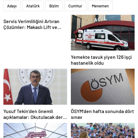
Adayı
Atatürk
Bizim
Cumhur
Menemen
Servis Verimliliğini Artıran
Çözümler: Makaslı Lift ve
Tamirci Lifti Rehberi
Yemekte tavuk yiyen 126 işçi
hastanelik oldu
Yusuf Tekin’den önemli
ÖSYM’den hafta sonunda dört
açıklamalar: Okutulacak dersi
sınav
kalmamış öğretmene branş
değişikliği masada