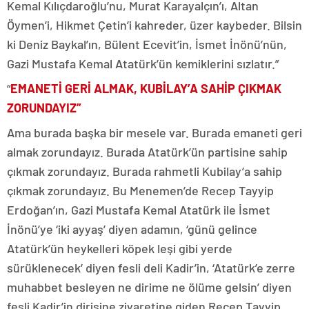
Kemal Kılıçdaroğlu’nu, Murat Karayalçın’ı, Altan
Öymen’i, Hikmet Çetin’i kahreder, üzer kaybeder. Bilsin
ki Deniz Baykal’ın, Bülent Ecevit’in, İsmet İnönü’nün,
Gazi Mustafa Kemal Atatürk’ün kemiklerini sızlatır.”
“
EMANETİ GERİ ALMAK, KUBİLAY’A SAHİP ÇIKMAK
ZORUNDAYIZ”
Ama burada başka bir mesele var. Burada emaneti geri
almak zorundayız. Burada Atatürk’ün partisine sahip
çıkmak zorundayız. Burada rahmetli Kubilay’a sahip
çıkmak zorundayız. Bu Menemen’de Recep Tayyip
Erdoğan’ın, Gazi Mustafa Kemal Atatürk ile İsmet
İnönü’ye ‘iki ayyaş’ diyen adamın, ‘günü gelince
Atatürk’ün heykelleri köpek leşi gibi yerde
sürüklenecek’ diyen fesli deli Kadir’in, ‘Atatürk’e zerre
muhabbet besleyen ne dirime ne ölüme gelsin’ diyen
fesli Kadir’in dirisine ziyaretine giden Recep Tayyip