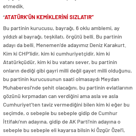
etmedik.
“
ATATÜRK’ÜN KEMİKLERİNİ SIZLATIR”
Bu partinin kurucusu, bayrağı, 6 oklu amblemi, ay
yıldızlı al bayrağı, teşkilatı, örgütü belli. Bu partinin
adayı da belli. Menemen’de adayımız Deniz Karakurt.
Kim ki CHP’lidir, kim ki cumhuriyetçidir, kim ki
Atatürkçüdür, kim ki bu vatanı sever, bu partinin
onların dediği gibi gayri milli değil gayet milli olduğunu,
bu partinin kurucusunun saati olmasaydı Meydan
Muhaberesi’nde şehit olacağını, bu partinin evlatlarının
gözünü kırpmadan can verdiğini ama asla ve asla
Cumhuriyet’ten taviz vermediğini bilen kim ki eğer bu
seçimde, o sebeple bu sebeple gidip de Cumhur
İttifakı’nın adayına, gidip de AK Parti’nin adayına o
sebeple bu sebeple eli kayarsa bilsin ki Özgür Özel’i,