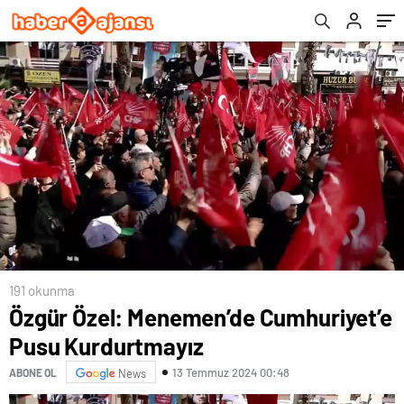
191 okunma
Özgür Özel: Menemen’de Cumhuriyet’e
Pusu Kurdurtmayız
13 Temmuz 2024 00:48
ABONE OL
News