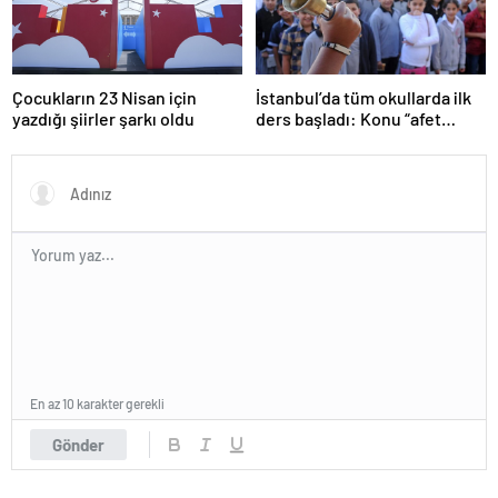
Çocukların 23 Nisan için
İstanbul’da tüm okullarda ilk
yazdığı şiirler şarkı oldu
ders başladı: Konu “afet
farkındalığı”
En az 10 karakter gerekli
Gönder