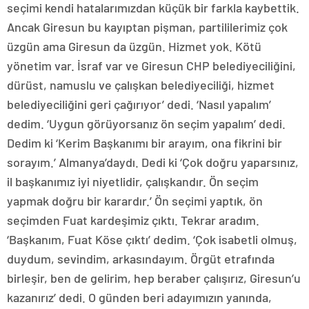
seçimi kendi hatalarımızdan küçük bir farkla kaybettik.
Ancak Giresun bu kayıptan pişman, partililerimiz çok
üzgün ama Giresun da üzgün. Hizmet yok. Kötü
yönetim var. İsraf var ve Giresun CHP belediyeciliğini,
dürüst, namuslu ve çalışkan belediyeciliği, hizmet
belediyeciliğini geri çağırıyor’ dedi. ‘Nasıl yapalım’
dedim. ‘Uygun görüyorsanız ön seçim yapalım’ dedi.
Dedim ki ‘Kerim Başkanımı bir arayım, ona fikrini bir
sorayım.’ Almanya’daydı. Dedi ki ‘Çok doğru yaparsınız,
il başkanımız iyi niyetlidir, çalışkandır. Ön seçim
yapmak doğru bir karardır.’ Ön seçimi yaptık, ön
seçimden Fuat kardeşimiz çıktı. Tekrar aradım.
‘Başkanım, Fuat Köse çıktı’ dedim. ‘Çok isabetli olmuş,
duydum, sevindim, arkasındayım. Örgüt etrafında
birleşir, ben de gelirim, hep beraber çalışırız, Giresun’u
kazanırız’ dedi. O günden beri adayımızın yanında,