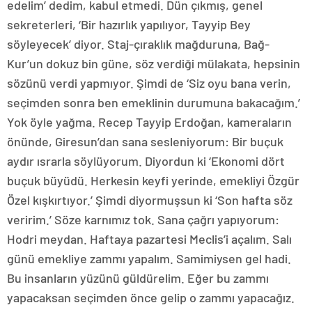
edelim’ dedim, kabul etmedi. Dün çıkmış, genel
sekreterleri, ‘Bir hazırlık yapılıyor, Tayyip Bey
söyleyecek’ diyor. Staj-çıraklık mağduruna, Bağ-
Kur’un dokuz bin güne, söz verdiği mülakata, hepsinin
sözünü verdi yapmıyor. Şimdi de ‘Siz oyu bana verin,
seçimden sonra ben emeklinin durumuna bakacağım.’
Yok öyle yağma. Recep Tayyip Erdoğan, kameraların
önünde, Giresun’dan sana sesleniyorum: Bir buçuk
aydır ısrarla söylüyorum. Diyordun ki ‘Ekonomi dört
buçuk büyüdü. Herkesin keyfi yerinde, emekliyi Özgür
Özel kışkırtıyor.’ Şimdi diyormuşsun ki ‘Son hafta söz
veririm.’ Söze karnımız tok. Sana çağrı yapıyorum:
Hodri meydan. Haftaya pazartesi Meclis’i açalım. Salı
günü emekliye zammı yapalım. Samimiysen gel hadi.
Bu insanların yüzünü güldürelim. Eğer bu zammı
yapacaksan seçimden önce gelip o zammı yapacağız.