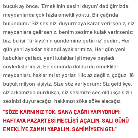
buçuk ay önce, ‘Emeklinin sesini duyun’ dediğimizde,
meydanlarda çok fazla emekli yoktu. Bir çağrıda
bulundum; ‘Siz sesinizi duyurmaya karar verirseniz, siz
meydanlara gelirseniz, benim sesime kulak verirseniz;
biz, bu işi Türkiye’nin gündemine getiririz’ dedim. Her
gün yeni ayaklar eklendi ayaklarımıza. Her gün yeni
kabuklar çatladı, yeni kulaklar işitmeye başladı
söylediklerimizi. En sonunda doldurdu emekliler
meydanları, haklarını istiyorlar. Hiç az değiliz, çoğuz. 16
buçuk milyon kişiyiz. Size söz veriyorum: Siz geldikçe,
siz arkamızda durdukça, siz sesimize ses oldukça sizin
sesinizi duyuracağız, hakkınızı söke söke alacağız.
“SÖZE KARNIMIZ TOK. SANA ÇAĞRI YAPIYORUM:
HAFTAYA PAZARTESİ MECLİS’İ AÇALIM. SALI GÜNÜ
EMEKLİYE ZAMMI YAPALIM. SAMİMİYSEN GEL”