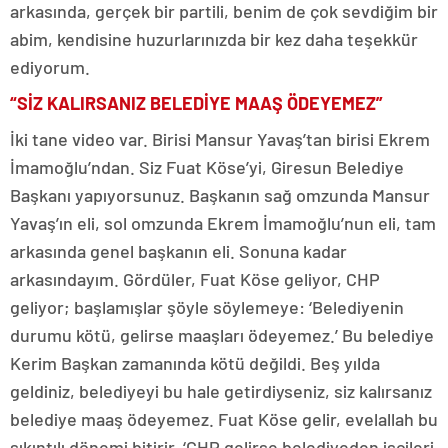
arkasında, gerçek bir partili, benim de çok sevdiğim bir
abim, kendisine huzurlarınızda bir kez daha teşekkür
ediyorum.
“SİZ KALIRSANIZ BELEDİYE MAAŞ ÖDEYEMEZ”
İki tane video var. Birisi Mansur Yavaş’tan birisi Ekrem
İmamoğlu’ndan. Siz Fuat Köse’yi, Giresun Belediye
Başkanı yapıyorsunuz. Başkanın sağ omzunda Mansur
Yavaş’ın eli, sol omzunda Ekrem İmamoğlu’nun eli, tam
arkasında genel başkanın eli. Sonuna kadar
arkasındayım. Gördüler, Fuat Köse geliyor, CHP
geliyor; başlamışlar şöyle söylemeye: ‘Belediyenin
durumu kötü, gelirse maaşları ödeyemez.’ Bu belediye
Kerim Başkan zamanında kötü değildi. Beş yılda
geldiniz, belediyeyi bu hale getirdiyseniz, siz kalırsanız
belediye maaş ödeyemez. Fuat Köse gelir, evelallah bu
sıkıntılı dönemi bitirir. ‘CHP gelirse belediyeden işçileri