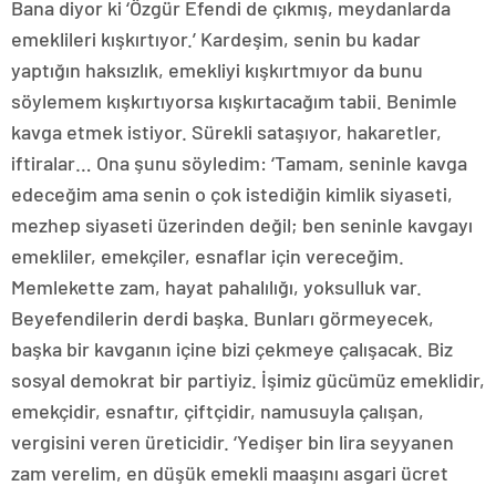
Bana diyor ki ‘Özgür Efendi de çıkmış, meydanlarda
emeklileri kışkırtıyor.’ Kardeşim, senin bu kadar
yaptığın haksızlık, emekliyi kışkırtmıyor da bunu
söylemem kışkırtıyorsa kışkırtacağım tabii. Benimle
kavga etmek istiyor. Sürekli sataşıyor, hakaretler,
iftiralar… Ona şunu söyledim: ‘Tamam, seninle kavga
edeceğim ama senin o çok istediğin kimlik siyaseti,
mezhep siyaseti üzerinden değil; ben seninle kavgayı
emekliler, emekçiler, esnaflar için vereceğim.
Memlekette zam, hayat pahalılığı, yoksulluk var.
Beyefendilerin derdi başka. Bunları görmeyecek,
başka bir kavganın içine bizi çekmeye çalışacak. Biz
sosyal demokrat bir partiyiz. İşimiz gücümüz emeklidir,
emekçidir, esnaftır, çiftçidir, namusuyla çalışan,
vergisini veren üreticidir. ‘Yedişer bin lira seyyanen
zam verelim, en düşük emekli maaşını asgari ücret