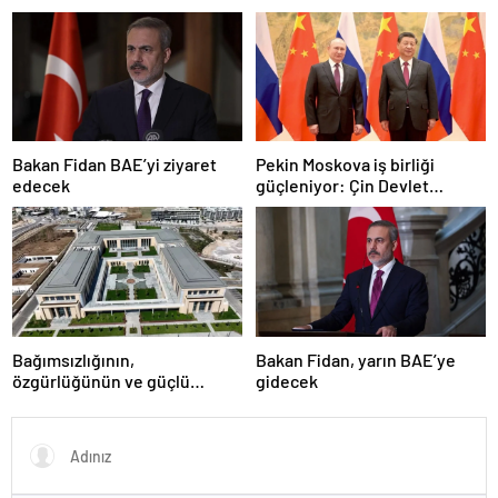
Bakan Fidan BAE’yi ziyaret
Pekin Moskova iş birliği
edecek
güçleniyor: Çin Devlet
Başkanı Zafer Günü için
Rusya’da olacak
Bağımsızlığının,
Bakan Fidan, yarın BAE’ye
özgürlüğünün ve güçlü
gidecek
devlet olduğunun simgesi!
Türkiye’den Yavru Vatan’a dev
eserler…