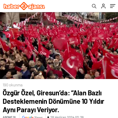
Parayı Veriyor.
190 okunma
Özgür Özel, Giresun’da: “Alan Bazlı
Desteklemenin Dönümüne 10 Yıldır
Aynı Parayı Veriyor.
28 Haziran 2024 03:36
ABONE OL
News