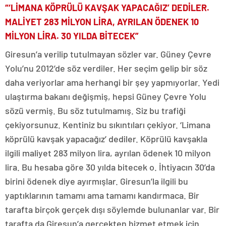
“‘LİMANA KÖPRÜLÜ KAVŞAK YAPACAĞIZ’ DEDİLER.
MALİYET 283 MİLYON LİRA, AYRILAN ÖDENEK 10
MİLYON LİRA. 30 YILDA BİTECEK”
Giresun’a verilip tutulmayan sözler var. Güney Çevre
Yolu’nu 2012’de söz verdiler. Her seçim gelip bir söz
daha veriyorlar ama herhangi bir şey yapmıyorlar. Yedi
ulaştırma bakanı değişmiş, hepsi Güney Çevre Yolu
sözü vermiş. Bu söz tutulmamış. Siz bu trafiği
çekiyorsunuz. Kentiniz bu sıkıntıları çekiyor. ‘Limana
köprülü kavşak yapacağız’ dediler. Köprülü kavşakla
ilgili maliyet 283 milyon lira, ayrılan ödenek 10 milyon
lira. Bu hesaba göre 30 yılda bitecek o. İhtiyacın 30’da
birini ödenek diye ayırmışlar. Giresun’la ilgili bu
yaptıklarının tamamı ama tamamı kandırmaca. Bir
tarafta birçok gerçek dışı söylemde bulunanlar var. Bir
tarafta da Giresun’a gerçekten hizmet etmek için