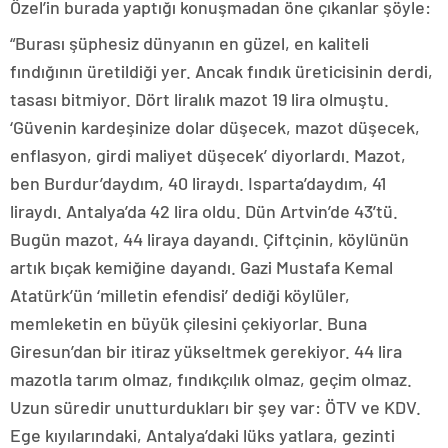
Özel’in burada yaptığı konuşmadan öne çıkanlar şöyle:
“Burası şüphesiz dünyanın en güzel, en kaliteli
fındığının üretildiği yer. Ancak fındık üreticisinin derdi,
tasası bitmiyor. Dört liralık mazot 19 lira olmuştu.
‘Güvenin kardeşinize dolar düşecek, mazot düşecek,
enflasyon, girdi maliyet düşecek’ diyorlardı. Mazot,
ben Burdur’daydım, 40 liraydı. Isparta’daydım, 41
liraydı. Antalya’da 42 lira oldu. Dün Artvin’de 43’tü.
Bugün mazot, 44 liraya dayandı. Çiftçinin, köylünün
artık bıçak kemiğine dayandı. Gazi Mustafa Kemal
Atatürk’ün ‘milletin efendisi’ dediği köylüler,
memleketin en büyük çilesini çekiyorlar. Buna
Giresun’dan bir itiraz yükseltmek gerekiyor. 44 lira
mazotla tarım olmaz, fındıkçılık olmaz, geçim olmaz.
Uzun süredir unutturdukları bir şey var: ÖTV ve KDV.
Ege kıyılarındaki, Antalya’daki lüks yatlara, gezinti