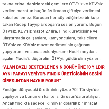
teknelerine, denizlerdeki gemilere ÖTV’siz ve KDV’siz
verilen mazotun bugün 44 liradan çiftçiye verilmesi
kabul edilemez. Buradan her söylediğimize bir kulp
takan Recep Tayyip Erdoğan’a sesleniyorum: Bugün
ÖTV’siz, KDV’siz mazot 27 lira. Fındık üreticisine ve
ulaştırmada çalışanlara, kamyonculara, taksicilere
ÖTV’siz ve KDV’siz mazot verilmesinin çağrısını
yapıyorum. ve sana sesleniyorum: Hodri meydan,
açalım Meclis’i, düşürelim ÖTV’yi, güldürelim yüzleri.
“ALAN BAZLI DESTEKLEMENİN DÖNÜMÜNE 10 YILDIR
AYNI PARAYI VERİYOR. FINDIK ÜRETİCİSİNİN SESİNİ
GİRESUN’DAN HAYKIRIYORUM”
Fındığın dünyadaki üretiminin yüzde 70’i Türkiye’de
yapılıyor ve bunun en kalitelisi Giresun’da üretiliyor.
Ancak fındıkta sadece iki milyar dolarlık bir ihracat