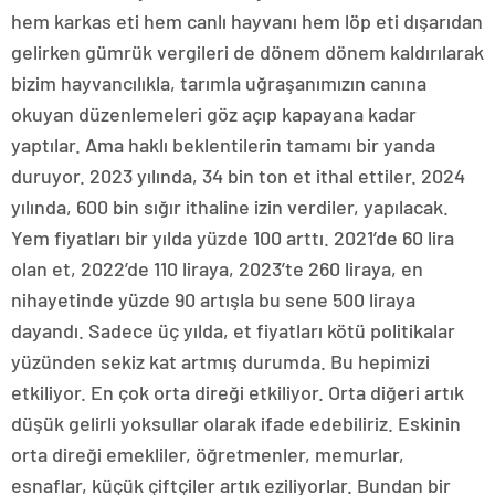
hem karkas eti hem canlı hayvanı hem löp eti dışarıdan
gelirken gümrük vergileri de dönem dönem kaldırılarak
bizim hayvancılıkla, tarımla uğraşanımızın canına
okuyan düzenlemeleri göz açıp kapayana kadar
yaptılar. Ama haklı beklentilerin tamamı bir yanda
duruyor. 2023 yılında, 34 bin ton et ithal ettiler. 2024
yılında, 600 bin sığır ithaline izin verdiler, yapılacak.
Yem fiyatları bir yılda yüzde 100 arttı. 2021’de 60 lira
olan et, 2022’de 110 liraya, 2023’te 260 liraya, en
nihayetinde yüzde 90 artışla bu sene 500 liraya
dayandı. Sadece üç yılda, et fiyatları kötü politikalar
yüzünden sekiz kat artmış durumda. Bu hepimizi
etkiliyor. En çok orta direği etkiliyor. Orta diğeri artık
düşük gelirli yoksullar olarak ifade edebiliriz. Eskinin
orta direği emekliler, öğretmenler, memurlar,
esnaflar, küçük çiftçiler artık eziliyorlar. Bundan bir