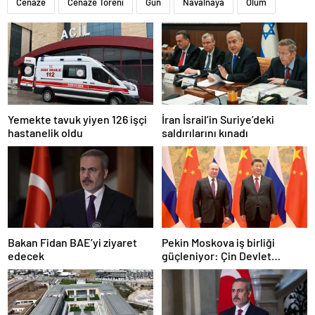
Cenaze
Cenaze Töreni
Gün
Navalnaya
Ölüm
Yemekte tavuk yiyen 126 işçi
İran İsrail’in Suriye’deki
hastanelik oldu
saldırılarını kınadı
Bakan Fidan BAE’yi ziyaret
Pekin Moskova iş birliği
edecek
güçleniyor: Çin Devlet
Başkanı Zafer Günü için
Rusya’da olacak