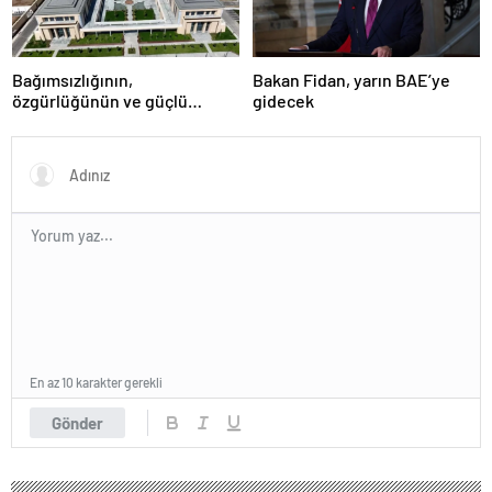
Bağımsızlığının,
Bakan Fidan, yarın BAE’ye
özgürlüğünün ve güçlü
gidecek
devlet olduğunun simgesi!
Türkiye’den Yavru Vatan’a dev
eserler…
En az 10 karakter gerekli
Gönder