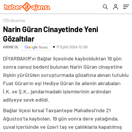
170 okunma
Narin Güran Cinayetinde Yeni
Gözaltılar
17 Eylül 2024 12:00
ABONE OL
News
DİYARBAKIR’ın Bağlar ilçesinde kaybolduktan 19 gün
sonra cansız bedeni bulunan Narin Güran cinayetine
ilişkin yürütülen soruşturmada gözaltına alınan tutuklu
Fuat Güran’ın eşi Hediye Güran ile ailenin akrabaları
İ.K. ve Ş.K., jandarmadaki işlemlerinin ardından
adliyeye sevk edildi.
Bağlar ilçesi kırsal Tavşantepe Mahallesi’nde 21
Ağustos’ta kaybolan, 19 gün sonra dere yatağında,
çuval içerisinde ve üzeri taş ve çalılıklarla kapatılmış