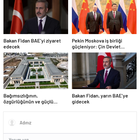
Bakan Fidan BAE’yi ziyaret
Pekin Moskova iş birliği
edecek
güçleniyor: Çin Devlet
Başkanı Zafer Günü için
Rusya’da olacak
Bağımsızlığının,
Bakan Fidan, yarın BAE’ye
özgürlüğünün ve güçlü
gidecek
devlet olduğunun simgesi!
Türkiye’den Yavru Vatan’a dev
eserler…