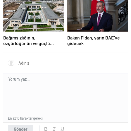
Rusya’da olacak
Bağımsızlığının,
Bakan Fidan, yarın BAE’ye
özgürlüğünün ve güçlü
gidecek
devlet olduğunun simgesi!
Türkiye’den Yavru Vatan’a dev
eserler…
En az 10 karakter gerekli
Gönder