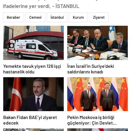
ifadelerine yer verdi. – İSTANBUL
Beraber
Cemevi
İstanbul
Kurum
Ziyaret
Yemekte tavuk yiyen 126 işçi
İran İsrail’in Suriye’deki
hastanelik oldu
saldırılarını kınadı
Bakan Fidan BAE’yi ziyaret
Pekin Moskova iş birliği
edecek
güçleniyor: Çin Devlet
Başkanı Zafer Günü için