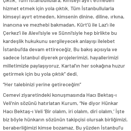
çıktık. Tüm İstanbullulara, kimseyi ayırt etmeden
hizmet etmek için yola çıktık. Tüm İstanbullularla
kimseyi ayırt etmeden, kimsenin dinine, diline, ırkına,
inancına ve mezhebi bakmadan, Kürt’ü ile Laz’ı ile
Çerkez’i ile Alevi’siyle ve Sünni’siyle hep birlikte bu
kardeşlik hukukunu sergileyecek anlayışı ilelebet
İstanbul’da devam ettireceğiz. Bu bakış açısıyla ve
sadece İstanbul diyerek projelerimizi, hayallerimizi
milletimizle paylaşıyoruz. Kartal’ın her sokağına huzur
getirmek için bu yola çıktık” dedi.
“Her talebinizi yerine getireceğim”
Cemevi ziyaretindeki konuşmasında Hacı Bektaş-ı
Veli’nin sözünü hatırlatan Kurum, “Ne diyor Hünkar
Hacı Bektaş-ı Veli ‘Bir olalım, iri olalım, diri olalım.’ İşte
biz böyle hünkarın sözünün takipçisi olursak birliğimizi,
beraberliğimizi kimse bozamaz. Bu yüzden İstanbul’u