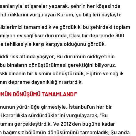
insanlarıyla istişareler yaparak, şehrin her köşesinde
dırdıklarını vurgulayan Kurum, şu bilgileri paylaştı:
alizlerimizi tamamladık ve gördük ki bu şehirdeki toplam
,5 milyon ev sağlıksız durumda. Olası bir depremde 600
lma tehlikesiyle karşı karşıya olduğunu gördük.
iddi risk altında yaşıyor. Bu durumun ciddiyetinin
 bu binaların dönüştürülmesi gerektiğini biliyoruz.
iskli binanın bir kısmını dönüştürdük. Eğitim ve sağlık
nın depreme dayanıklılığını artırdık.
ÖLÜMÜN DÖNÜŞÜMÜ TAMAMLANDI”
anunun yürürlüğe girmesiyle, İstanbul’un her bir
 kararlılıkla sürdürdüklerini vurgulayarak, “Bu
ımını gerçekleştirdik. Ve 2012’den bugüne kadar
3 bin bağımsız bölümün dönüşümünü tamamladık. Şu anda