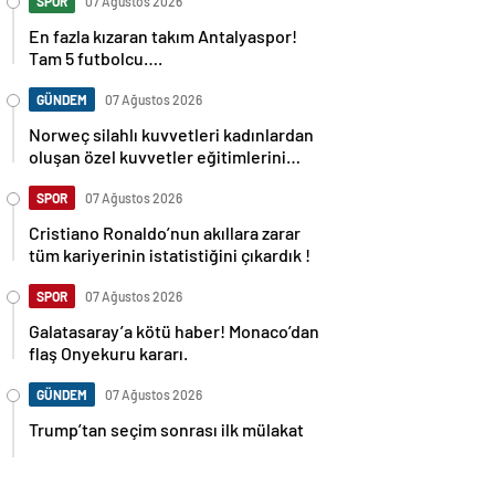
SPOR
07 Ağustos 2026
En fazla kızaran takım Antalyaspor!
Tam 5 futbolcu….
GÜNDEM
07 Ağustos 2026
Norweç silahlı kuvvetleri kadınlardan
oluşan özel kuvvetler eğitimlerini
başlattı.
SPOR
07 Ağustos 2026
Cristiano Ronaldo’nun akıllara zarar
tüm kariyerinin istatistiğini çıkardık !
SPOR
07 Ağustos 2026
Galatasaray’a kötü haber! Monaco’dan
flaş Onyekuru kararı.
GÜNDEM
07 Ağustos 2026
Trump’tan seçim sonrası ilk mülakat