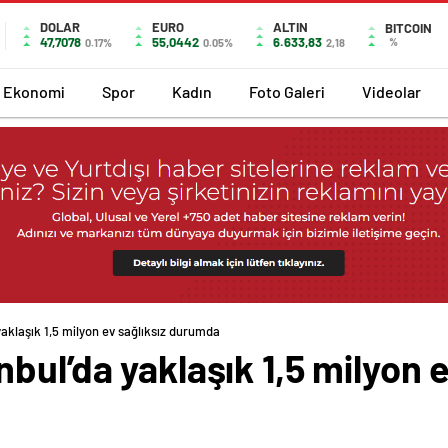
DOLAR
EURO
ALTIN
BITCOIN
47,7078
55,0442
6.633,83
%
0.17%
0.05%
2,18
Ekonomi
Spor
Kadın
Foto Galeri
Videolar
aklaşık 1,5 milyon ev sağlıksız durumda
bul’da yaklaşık 1,5 milyon e