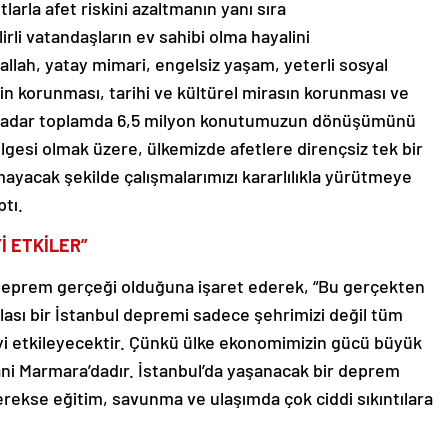
larla afet riskini azaltmanın yanı sıra
rli vatandaşların ev sahibi olma hayalini
şallah, yatay mimari, engelsiz yaşam, yeterli sosyal
nin korunması, tarihi ve kültürel mirasın korunması ve
ına kadar toplamda 6,5 milyon konutumuzun dönüşümünü
esi olmak üzere, ülkemizde afetlere dirençsiz tek bir
lmayacak şekilde çalışmalarımızı kararlılıkla yürütmeye
tı.
İ ETKİLER”
 deprem gerçeği olduğuna işaret ederek, “Bu gerçekten
ası bir İstanbul depremi sadece şehrimizi değil tüm
yi etkileyecektir. Çünkü ülke ekonomimizin gücü büyük
ni Marmara’dadır. İstanbul’da yaşanacak bir deprem
rekse eğitim, savunma ve ulaşımda çok ciddi sıkıntılara