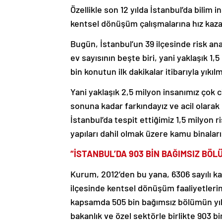
Özellikle son 12 yılda İstanbul’da bilim 
kentsel dönüşüm çalışmalarına hız kazan
Bugün, İstanbul’un 39 ilçesinde risk an
ev sayısının beşte biri, yani yaklaşık 1
bin konutun ilk dakikalar itibarıyla yıkı
Yani yaklaşık 2,5 milyon insanımız çok c
sonuna kadar farkındayız ve acil olarak
İstanbul’da tespit ettiğimiz 1,5 milyon r
yapıları dahil olmak üzere kamu binaları
“İSTANBUL’DA 903 BİN BAĞIMSIZ B
Kurum, 2012’den bu yana, 6306 sayılı k
ilçesinde kentsel dönüşüm faaliyetlerini
kapsamda 505 bin bağımsız bölümün yık
bakanlık ve özel sektörle birlikte 90