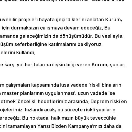
üvenilir projeleri hayata geçirdiklerini anlatan Kurum,
l için durmaksızın çalışmaya devam edeceğiz. Bu
 zamanda geleceğimizin de dönüşümüdür. Bu vesileyle,
üşüm seferberliğine katılmalarını bekliyoruz.
elerini kullandı.
rşı yol haritalarına ilişkin bilgi veren Kurum, şunları
m çalışmaları kapsamında kısa vadede ‘riskli binaların
m master planlarının uygulanması’, uzun vadede ise
şa etmek’ öncelikli hedeflerimiz arasında. Deprem riski en
lerimizi hızlandıracak, bu süreçte riskli yapıların
receğiz. Bu noktada, halkımızın büyük teveccühle
ecini tamamlayan Yarısı Bizden Kampanya’mızı daha da