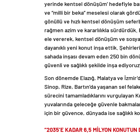
yerinde kentsel dönüşüm’ hedefiyle başl
ve “milli bir beka” meselesi olarak gördü
gönüllü ve hızlı kentsel dönüşüm sefer
rağmen azim ve kararlılıkla sürdürdük.
ele vererek, kentsel dönüşüm ve sosya
dayanıklı yeni konut inşa ettik. Şehirle
sahada inşası devam eden 250 bin dön
güvenli ve sağlıklı şekilde inşa ediyoruz”
Son dönemde Elazığ, Malatya ve İzmir
Sinop, Rize, Bartın’da yaşanan sel fela
sürecini tamamladıklarını vurgulayan K
yuvalarında geleceğe güvenle bakmaların
için bir güvence, dünyada ise sağlıklı 
“2035’E KADAR 6,5 MİLYON KONUT