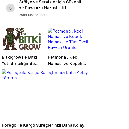
Atölye ve Servisler İçin Güvenli
ve Dayanıklı Makaslı Lift
5
Çözümleri
2594 kez okundu
Bitkigrow ile Bitki
Petmona : Kedi
Yetiştiriciliğinde
Maması ve Köpek
Doğru Ekipman ve
Maması İle Tüm
Ürün Seçimi
Evcil Hayvan
Ürünleri
Porego ile Kargo Süreçlerinizi Daha Kolay