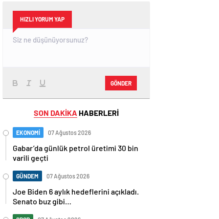
HIZLI YORUM YAP
GÖNDER
SON DAKİKA
HABERLERİ
EKONOMİ
07 Ağustos 2026
Gabar’da günlük petrol üretimi 30 bin
varili geçti
GÜNDEM
07 Ağustos 2026
Joe Biden 6 aylık hedeflerini açıkladı.
Senato buz gibi…