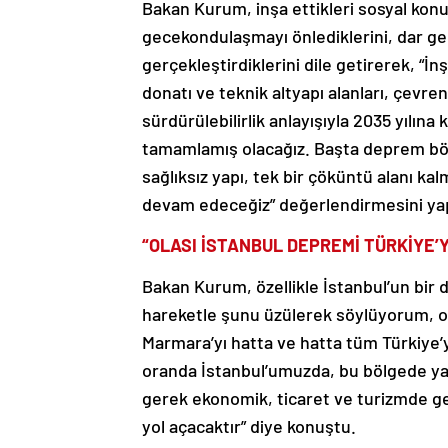
Bakan Kurum, inşa ettikleri sosyal konut
gecekondulaşmayı önlediklerini, dar geli
gerçekleştirdiklerini dile getirerek, “İn
donatı ve teknik altyapı alanları, çevre
sürdürülebilirlik anlayışıyla 2035 yıl
tamamlamış olacağız. Başta deprem bölg
sağlıksız yapı, tek bir çöküntü alanı ka
devam edeceğiz” değerlendirmesini yap
“OLASI İSTANBUL DEPREMİ TÜRKİYE’Y
Bakan Kurum, özellikle İstanbul’un bir
hareketle şunu üzülerek söylüyorum, ol
Marmara’yı hatta ve hatta tüm Türkiye’
oranda İstanbul’umuzda, bu bölgede ya
gerek ekonomik, ticaret ve turizmde ge
yol açacaktır” diye konuştu.