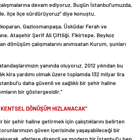
çalışmalarına devam ediyoruz. Bugün İstanbul’umuzda,
 ilçe ilçe sürdürüyoruz” diye konuştu.
koparan, Gaziosmanpaşa, Üsküdar Ferah ve
e, Ataşehir Şerif Ali Çiftliği, Fikirtepe, Beykoz
an dönüşüm çalışmalarını anımsatan Kurum, şunları
atandaşlarımızın yanında oluyoruz. 2012 yılından bu
alık kira yardımı olmak üzere toplamda 132 milyar lira
anbul’u daha güvenli ve sağlıklı bir şehir haline
ımların bir göstergesidir.”
E KENTSEL DÖNÜŞÜM HIZLANACAK”
 bir şehir haline getirmek için çalıştıklarını belirten
 torunlarımızın güven içerisinde yaşayabileceği bir
çalışarak, afetlere dirençli ve modern bir İstanbul’u hep