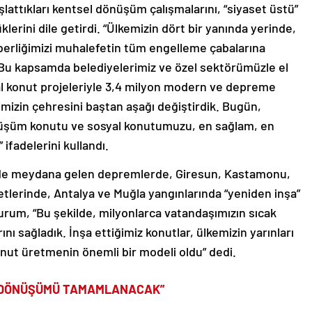
attıkları kentsel dönüşüm çalışmalarını, “siyaset üstü”
klerini dile getirdi. “Ülkemizin dört bir yanında yerinde,
berliğimizi muhalefetin tüm engelleme çabalarına
 Bu kapsamda belediyelerimiz ve özel sektörümüzle el
l konut projeleriyle 3,4 milyon modern ve depreme
rimizin çehresini baştan aşağı değiştirdik. Bugün,
üşüm konutu ve sosyal konutumuzu, en sağlam, en
 ifadelerini kullandı.
’de meydana gelen depremlerde, Giresun, Kastamonu,
ketlerinde, Antalya ve Muğla yangınlarında “yeniden inşa”
urum, “Bu şekilde, milyonlarca vatandaşımızın sıcak
ı sağladık. İnşa ettiğimiz konutlar, ülkemizin yarınları
konut üretmenin önemli bir modeli oldu” dedi.
UN DÖNÜŞÜMÜ TAMAMLANACAK”