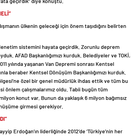
ata geçirdik” diye konuştu.
ELİ”
şmanın ülkenin geleceği için önem taşıdığını belirten
denetim sistemini hayata geçirdik. Zorunlu deprem
oyduk. AFAD Başkanlığımızı kurduk. Belediyeler ve TOKİ,
 2011 yılında yaşanan Van Depremi sonrası Kentsel
nla beraber Kentsel Dönüşüm Başkanlığımızı kurduk.
gesi’ne özel bir genel müdürlük ihdas ettik ve tüm bu
cesi önlem çalışmalarımız oldu. Tabii bugün tüm
 milyon konut var. Bunun da yaklaşık 6 milyon bağımsız
dönüşüme girmesi gerekiyor.
DI”
ip Erdoğan’ın liderliğinde 2012’de ‘Türkiye’nin her