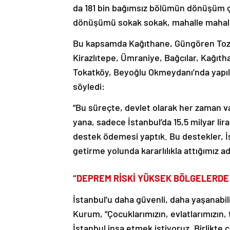
da 181 bin bağımsız bölümün dönüşüm 
dönüşümü sokak sokak, mahalle mahalle,
Bu kapsamda Kağıthane, Güngören Toz
Kirazlıtepe, Ümraniye, Bağcılar, Kağıthan
Tokatköy, Beyoğlu Okmeydanı’nda yapıl
söyledi:
“Bu süreçte, devlet olarak her zaman v
yana, sadece İstanbul’da 15,5 milyar lir
destek ödemesi yaptık. Bu destekler, İst
getirme yolunda kararlılıkla attığımız ad
“DEPREM RİSKİ YÜKSEK BÖLGELERD
İstanbul’u daha güvenli, daha yaşanabilir
Kurum, “Çocuklarımızın, evlatlarımızın,
İstanbul inşa etmek istiyoruz. Birlikte 