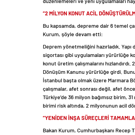
düzenlemeleri ve yeni uygulamaları hay
“2 MİLYON KONUT ACİL DÖNÜŞTÜRÜLM
Bu kapsamda, depreme dair 6 temel çalı
Kurum, şöyle devam etti:
Deprem yönetmeliğini hazırladık. Yapı 
sigortası gibi uygulamaları yürürlüğe k
konut üretim çalışmalarını hızlandırdı.
Dönüşüm Kanunu yürürlüğe girdi. Bunu
İstanbul başta olmak üzere Marmara Böl
çalışmalar, afet sonrası değil, afet ön
Türkiye’de 36 milyon bağımsız birim, 31
birimi risk altında, 2 milyonunun acil 
“YENİDEN İNŞA SÜREÇLERİ TAMAMLA
Bakan Kurum, Cumhurbaşkanı Recep Tayy