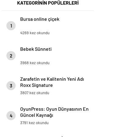
KATEGORİNİN POPÜLERLERİ
Bursa online çiçek
1
4269 kez okundu
Bebek Sünneti
2
3968 kez okundu
Zarafetin ve Kalitenin Yeni Adı
Roxx Signature
3
3807 kez okundu
OyunPress: Oyun Dünyasının En
Güncel Kaynağı
4
3791 kez okundu