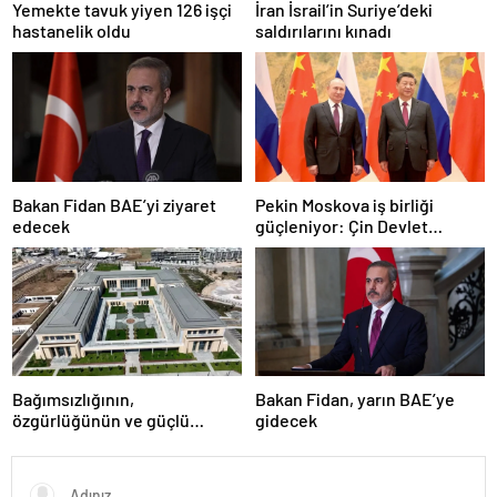
Yemekte tavuk yiyen 126 işçi
İran İsrail’in Suriye’deki
hastanelik oldu
saldırılarını kınadı
Bakan Fidan BAE’yi ziyaret
Pekin Moskova iş birliği
edecek
güçleniyor: Çin Devlet
Başkanı Zafer Günü için
Rusya’da olacak
Bağımsızlığının,
Bakan Fidan, yarın BAE’ye
özgürlüğünün ve güçlü
gidecek
devlet olduğunun simgesi!
Türkiye’den Yavru Vatan’a dev
eserler…