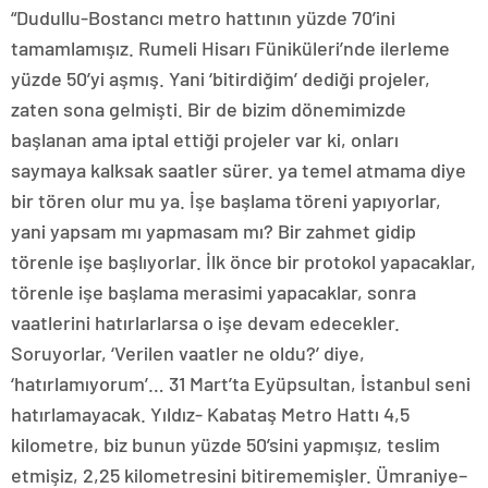
“Dudullu-Bostancı metro hattının yüzde 70’ini
tamamlamışız. Rumeli Hisarı Füniküleri’nde ilerleme
yüzde 50’yi aşmış. Yani ‘bitirdiğim’ dediği projeler,
zaten sona gelmişti. Bir de bizim dönemimizde
başlanan ama iptal ettiği projeler var ki, onları
saymaya kalksak saatler sürer. ya temel atmama diye
bir tören olur mu ya. İşe başlama töreni yapıyorlar,
yani yapsam mı yapmasam mı? Bir zahmet gidip
törenle işe başlıyorlar. İlk önce bir protokol yapacaklar,
törenle işe başlama merasimi yapacaklar, sonra
vaatlerini hatırlarlarsa o işe devam edecekler.
Soruyorlar, ‘Verilen vaatler ne oldu?’ diye,
‘hatırlamıyorum’… 31 Mart’ta Eyüpsultan, İstanbul seni
hatırlamayacak. Yıldız- Kabataş Metro Hattı 4,5
kilometre, biz bunun yüzde 50’sini yapmışız, teslim
etmişiz, 2,25 kilometresini bitirememişler. Ümraniye–