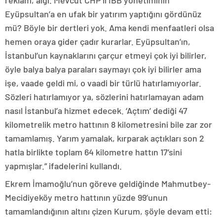
reklam, algı. Mevcut CHP’li İBB yönetiminin
Eyüpsultan’a en ufak bir yatırım yaptığını gördünüz
mü? Böyle bir dertleri yok. Ama kendi menfaatleri olsa
hemen oraya gider çadır kurarlar. Eyüpsultan’ın,
İstanbul’un kaynaklarını çarçur etmeyi çok iyi bilirler,
öyle balya balya paraları saymayı çok iyi bilirler ama
işe, vaade geldi mi, o vaadi bir türlü hatırlamıyorlar.
Sözleri hatırlamıyor ya, sözlerini hatırlamayan adam
nasıl İstanbul’a hizmet edecek. ‘Açtım’ dediği 47
kilometrelik metro hattının 8 kilometresini bile zar zor
tamamlamış. Yarım yamalak, kırparak açtıkları son 2
hatla birlikte toplam 64 kilometre hattın 17’sini
yapmışlar.” ifadelerini kullandı.
Ekrem İmamoğlu’nun göreve geldiğinde Mahmutbey-
Mecidiyeköy metro hattının yüzde 99’unun
tamamlandığının altını çizen Kurum, şöyle devam etti: