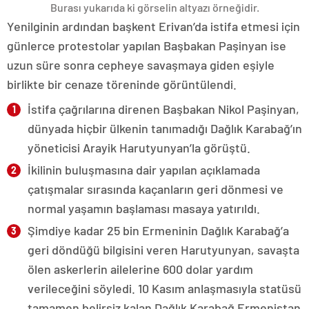
Burası yukarıda ki görselin altyazı örneğidir.
Yenilginin ardından başkent Erivan’da istifa etmesi için
günlerce protestolar yapılan Başbakan Paşinyan ise
uzun süre sonra cepheye savaşmaya giden eşiyle
birlikte bir cenaze töreninde görüntülendi.
İstifa çağrılarına direnen Başbakan Nikol Paşinyan,
dünyada hiçbir ülkenin tanımadığı Dağlık Karabağ’ın
yöneticisi Arayik Harutyunyan’la görüştü.
İkilinin buluşmasına dair yapılan açıklamada
çatışmalar sırasında kaçanların geri dönmesi ve
normal yaşamın başlaması masaya yatırıldı.
Şimdiye kadar 25 bin Ermeninin Dağlık Karabağ’a
geri döndüğü bilgisini veren Harutyunyan, savaşta
ölen askerlerin ailelerine 600 dolar yardım
verileceğini söyledi. 10 Kasım anlaşmasıyla statüsü
tamamen belirsiz kalan Dağlık Karabağ Ermenistan