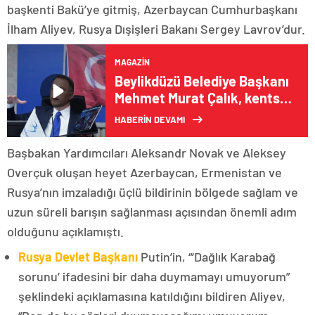
başkenti Bakü’ye gitmiş, Azerbaycan Cumhurbaşkanı
İlham Aliyev, Rusya Dışişleri Bakanı Sergey Lavrov’dur.
MAGAZIN
Beylikdüzü Belediye Başkanı
Mehmet Murat Çalık, kentsel
yenilenme projesini açıkladı
HABERİN DEVAMI
Başbakan Yardımcıları Aleksandr Novak ve Aleksey
Overçuk oluşan heyet Azerbaycan, Ermenistan ve
Rusya’nın imzaladığı üçlü bildirinin bölgede sağlam ve
uzun süreli barışın sağlanması açısından önemli adım
olduğunu açıklamıştı.
Rusya Devlet Başkanı
Putin’in, “‘Dağlık Karabağ
sorunu’ ifadesini bir daha duymamayı umuyorum”
şeklindeki açıklamasına katıldığını bildiren Aliyev,