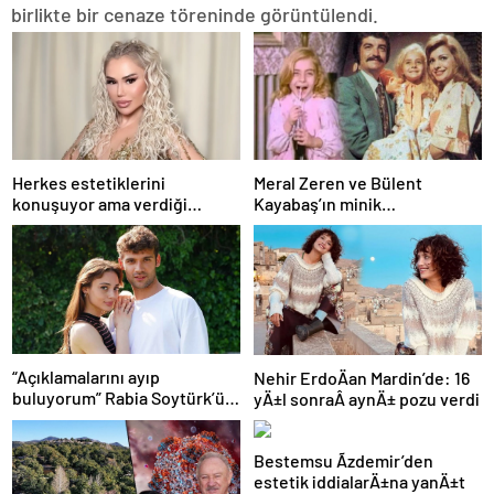
birlikte bir cenaze töreninde görüntülendi.
Herkes estetiklerini
Meral Zeren ve Bülent
konuşuyor ama verdiği
Kayabaş’ın minik
kiloları kimse görmüyor…
partneriydi… Şimdilerin yıldız
Şarkıcı Ceylan sitem etti!
ismini tanıdınız mı?
“Açıklamalarını ayıp
Nehir ErdoÄan Mardin’de: 16
buluyorum” Rabia Soytürk’ün
yÄ±l sonraÂ aynÄ± pozu verdi
sözlerine Caner Topçu’dan
tokat gibi cevap!
Bestemsu Ãzdemir’den
estetik iddialarÄ±na yanÄ±t