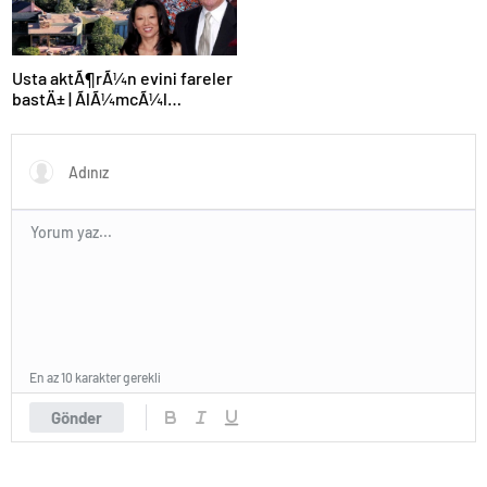
Usta aktÃ¶rÃ¼n evini fareler
bastÄ± | ÃlÃ¼mcÃ¼l
hastalÄ±k malikanede kol
geziyor
En az 10 karakter gerekli
Gönder