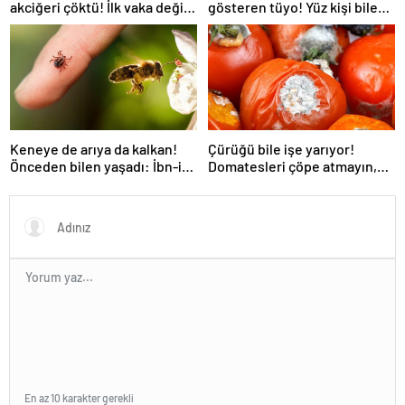
akciğeri çöktü! İlk vaka değil:
gösteren tüyo! Yüz kişi bile
‘Klozet yanında masum kalır’
gelse fark edilmiyor
Keneye de arıya da kalkan!
Çürüğü bile işe yarıyor!
Önceden bilen yaşadı: İbn-i
Domatesleri çöpe atmayın,
Sina’nın da sırrıymış
çekirdeğini ayıran kazanıyor
En az 10 karakter gerekli