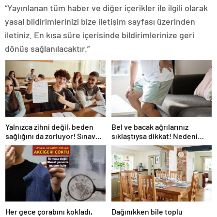
“Yayınlanan tüm haber ve diğer içerikler ile ilgili olarak
yasal bildirimlerinizi bize iletişim sayfası üzerinden
iletiniz. En kısa süre içerisinde bildirimlerinize geri
dönüş sağlanılacaktır.”
Yalnızca zihni değil, beden
Bel ve bacak ağrılarınız
sağlığını da zorluyor! Sınavda
sıklaştıysa dikkat! Nedeni
başarı tabakta başlıyor
omurga kanalı darlığı olabilir
Her gece çorabını kokladı,
Dağınıkken bile toplu