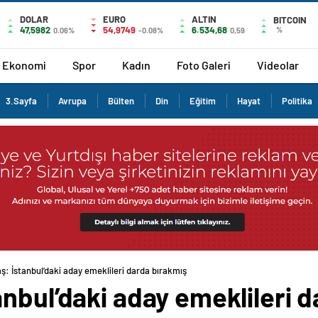
DOLAR
EURO
ALTIN
BITCOIN
47,5982
54,9749
6.534,68
%
0.06%
-0.08%
0,59
Ekonomi
Spor
Kadın
Foto Galeri
Videolar
3.Sayfa
Avrupa
Bülten
Din
Eğitim
Hayat
Politika
: İstanbul’daki aday emeklileri darda bırakmış
nbul’daki aday emeklileri 