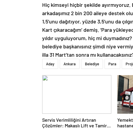
Hiç kimseyi hiçbir şekilde ayırmıyoruz. 
arkadaşımız 2 bin 200 aileye destek ol
1,5’unu dağıtıyor, yüzde 3,5’unu da çılg
Kart çıkaracağım’ demiş. ‘Para yükleyec
yıldır uyguluyorum, hiç mi duymadınız? 
belediye başkanısınız şimdi niye vermiy
illa 31 Mart’tan sonra mı kullanacaksını
Aday
Ankara
Belediye
Para
Proj
Servis Verimliliğini Artıran
Yemekte
Çözümler: Makaslı Lift ve Tamirci
hastane
Lifti Rehberi