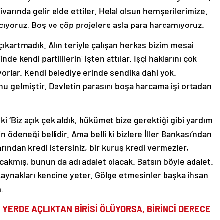
 civarında gelir elde ettiler. Helal olsun hemşerilerimize.
rcıyoruz. Boş ve çöp projelere asla para harcamıyoruz.
yi çıkartmadık. Alın teriyle çalışan herkes bizim mesai
de kendi partililerini işten attılar. İşçi haklarını çok
yorlar. Kendi belediyelerinde sendika dahi yok.
onu gelmiştir. Devletin parasını boşa harcama işi ortadan
i ‘Biz açık çek aldık, hükümet bize gerektiği gibi yardım
ödeneği bellidir. Ama belli ki bizlere İller Bankası’ndan
rından kredi istersiniz, bir kuruş kredi vermezler,
acakmış, bunun da adı adalet olacak. Batsın böyle adalet.
aynakları kendine yeter. Gölge etmesinler başka ihsan
.
İ YERDE AÇLIKTAN BİRİSİ ÖLÜYORSA, BİRİNCİ DERECE