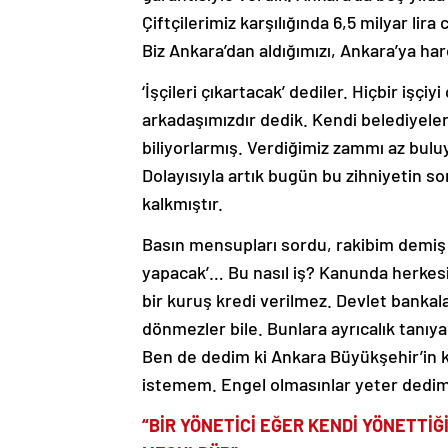
Çiftçilerimiz karşılığında 6,5 milyar lira
Biz Ankara’dan aldığımızı, Ankara’ya ha
‘İşçileri çıkartacak’ dediler. Hiçbir işçi
arkadaşımızdır dedik. Kendi belediyelerin
biliyorlarmış. Verdiğimiz zammı az bulu
Dolayısıyla artık bugün bu zihniyetin s
kalkmıştır.
Basın mensupları sordu, rakibim demiş k
yapacak’… Bu nasıl iş? Kanunda herkesin 
bir kuruş kredi verilmez. Devlet bankala
dönmezler bile. Bunlara ayrıcalık tanıy
Ben de dedim ki Ankara Büyükşehir’in k
istemem. Engel olmasınlar yeter dedim
“BİR YÖNETİCİ EĞER KENDİ YÖNETTİĞ