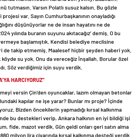
nü tutmasın. Varsın Polatlı susuz kalsın. Bu gözle
si projesi var. Sayın Cumhurbaşkanının onayladığı
ağlığını düşünüyorlar ne de insan hayatını ne de
‘2024 yılında buranın suyunu akıtacağız’ demiş. O bu
 vermeye başlamıştık. Kendisi belediye meclisine
eri de takip etmemiş. Maalesef hiçbir şeyden haberi yok.
 köyde su yok. Onu da vereceğiz İnşallah. Borular özel
dı. Söz verdiğimiz için suyu verdik.
A’YA HARCIYORUZ”
meyi versin Çin’den oyuncaklar, lazım olmayan betonlar
lundaki kapılar ne işe yarar? Bunlar mı proje? İçinde
yoruz. Bizden öncekilerin yapmadığı kırsal kalkınma
e bu destekleri verip, Ankara halkının en iyi bildiği işi
m, fide, mazot verdik. Gün geldi onları geri satın alma
 880 milyon lira civarında kırsal kalkınma desteği verdik.