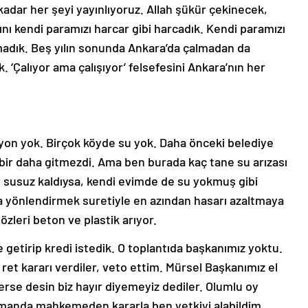
kadar her şeyi yayınlıyoruz. Allah şükür çekinecek,
ını kendi paramızı harcar gibi harcadık. Kendi paramızı
madık. Beş yılın sonunda Ankara’da çalmadan da
. ‘Çalıyor ama çalışıyor’ felsefesini Ankara’nın her
syon yok. Birçok köyde su yok. Daha önceki belediye
ye bir daha gitmezdi. Ama ben burada kaç tane su arızası
v susuz kaldıysa, kendi evimde de su yokmuş gibi
fa yönlendirmek suretiyle en azından hasarı azaltmaya
özleri beton ve plastik arıyor.
 getirip kredi istedik. O toplantıda başkanımız yoktu.
t kararı verdiler, veto ettim. Mürsel Başkanımız el
erse desin biz hayır diyemeyiz dediler. Olumlu oy
zamanda mahkemeden kararla ben yetkiyi alabildim.