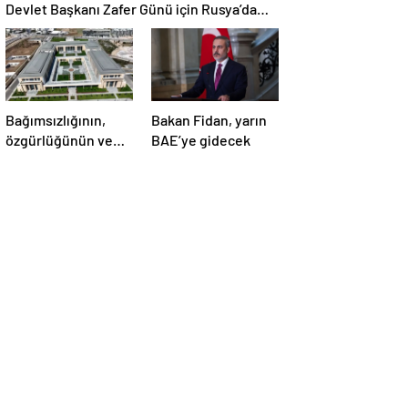
Devlet Başkanı Zafer Günü için Rusya’da
olacak
Bağımsızlığının,
Bakan Fidan, yarın
özgürlüğünün ve
BAE’ye gidecek
güçlü devlet
olduğunun simgesi!
Türkiye’den Yavru
Vatan’a dev
eserler…