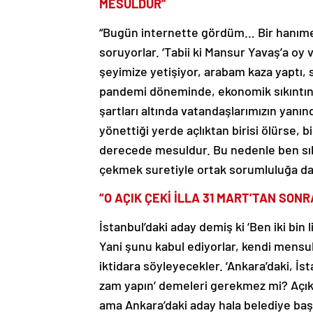
MESULDÜR”
“Bugün internette gördüm… Bir hanımef
soruyorlar. ‘Tabii ki Mansur Yavaş’a oy v
şeyimize yetişiyor, arabam kaza yaptı, s
pandemi döneminde, ekonomik sıkıntın
şartları altında vatandaşlarımızın yanı
yönettiği yerde açlıktan birisi ölürse, 
derecede mesuldur. Bu nedenle ben sık 
çekmek suretiyle ortak sorumluluğa d
“O AÇIK ÇEKİ İLLA 31 MART’TAN SON
İstanbul’daki aday demiş ki ‘Ben iki bin 
Yani şunu kabul ediyorlar, kendi mensub
iktidara söyleyecekler. ‘Ankara’daki, İs
zam yapın’ demeleri gerekmez mi? Açık 
ama Ankara’daki aday hala belediye baş