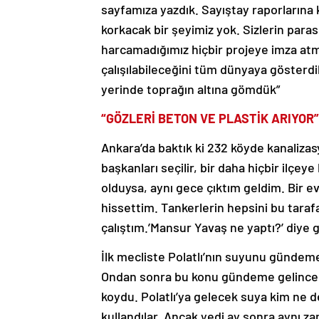
sayfamıza yazdık. Sayıştay raporlarına 
korkacak bir şeyimiz yok. Sizlerin paras
harcamadığımız hiçbir projeye imza at
çalışılabileceğini tüm dünyaya gösterdik
yerinde toprağın altına gömdük”
“GÖZLERİ BETON VE PLASTİK ARIYOR”
Ankara’da baktık ki 232 köyde kanaliza
başkanları seçilir, bir daha hiçbir ilçe
olduysa, aynı gece çıktım geldim. Bir e
hissettim. Tankerlerin hepsini bu tara
çalıştım.’Mansur Yavaş ne yaptı?’ diye g
İlk mecliste Polatlı’nın suyunu gündeme
Ondan sonra bu konu gündeme gelince re
koydu. Polatlı’ya gelecek suya kim ne d
kullandılar. Ancak yedi ay sonra aynı 