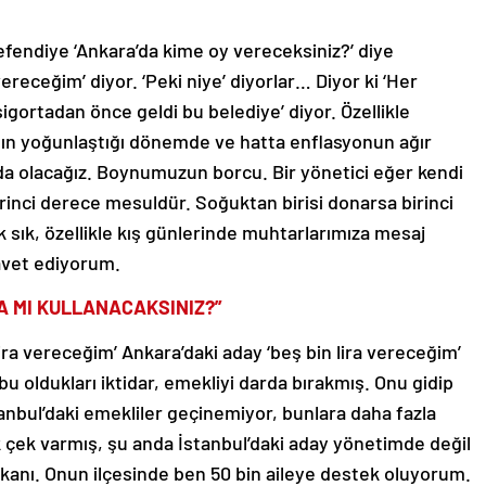
endiye ‘Ankara’da kime oy vereceksiniz?’ diye
ereceğim’ diyor. ‘Peki niye’ diyorlar… Diyor ki ‘Her
igortadan önce geldi bu belediye’ diyor. Özellikle
ın yoğunlaştığı dönemde ve hatta enflasyonun ağır
nda olacağız. Boynumuzun borcu. Bir yönetici eğer kendi
birinci derece mesuldür. Soğuktan birisi donarsa birinci
sık, özellikle kış günlerinde muhtarlarımıza mesaj
avet ediyorum.
RA MI KULLANACAKSINIZ?”
lira vereceğim’ Ankara’daki aday ‘beş bin lira vereceğim’
u oldukları iktidar, emekliyi darda bırakmış. Onu gidip
tanbul’daki emekliler geçinemiyor, bunlara daha fazla
çek varmış, şu anda İstanbul’daki aday yönetimde değil
kanı. Onun ilçesinde ben 50 bin aileye destek oluyorum.