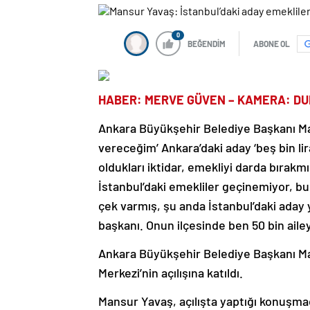
0
BEĞENDİM
ABONE OL
HABER: MERVE GÜVEN – KAMERA: D
Ankara Büyükşehir Belediye Başkanı Mans
vereceğim’ Ankara’daki aday ‘beş bin l
oldukları iktidar, emekliyi darda bırakmı
İstanbul’daki emekliler geçinemiyor, b
çek varmış, şu anda İstanbul’daki aday
başkanı. Onun ilçesinde ben 50 bin ail
Ankara Büyükşehir Belediye Başkanı M
Merkezi’nin açılışına katıldı.
Mansur Yavaş, açılışta yaptığı konuşmad