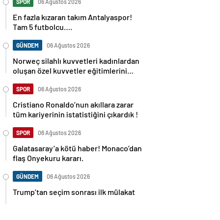
SPOR
06 Ağustos 2026
En fazla kızaran takım Antalyaspor!
Tam 5 futbolcu….
GÜNDEM
06 Ağustos 2026
Norweç silahlı kuvvetleri kadınlardan
oluşan özel kuvvetler eğitimlerini
başlattı.
SPOR
06 Ağustos 2026
Cristiano Ronaldo’nun akıllara zarar
tüm kariyerinin istatistiğini çıkardık !
SPOR
06 Ağustos 2026
Galatasaray’a kötü haber! Monaco’dan
flaş Onyekuru kararı.
GÜNDEM
06 Ağustos 2026
Trump’tan seçim sonrası ilk mülakat