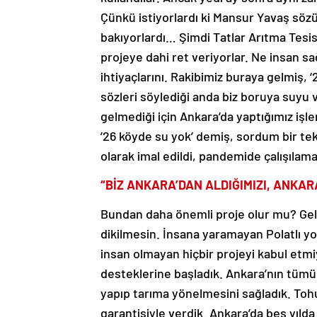
Çünkü istiyorlardı ki Mansur Yavaş sözü
bakıyorlardı… Şimdi Tatlar Arıtma Tesi
projeye dahi ret veriyorlar. Ne insan s
ihtiyaçlarını. Rakibimiz buraya gelmiş, 
sözleri söylediği anda biz boruya suyu
gelmediği için Ankara’da yaptığımız işl
’26 köyde su yok’ demiş, sordum bir tek
olarak imal edildi, pandemide çalışılama
“BİZ ANKARA’DAN ALDIĞIMIZI, ANKAR
Bundan daha önemli proje olur mu? Gel
dikilmesin. İnsana yaramayan Polatlı yo
insan olmayan hiçbir projeyi kabul etmi
desteklerine başladık. Ankara’nın tümünd
yapıp tarıma yönelmesini sağladık. Tohu
garantisiyle verdik. Ankara’da beş yılda