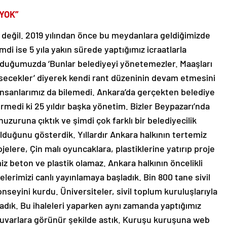
YOK”
değil. 2019 yılından önce bu meydanlara geldiğimizde
mdi ise 5 yıla yakın sürede yaptığımız icraatlarla
 olduğumuzda ‘Bunlar belediyeyi yönetemezler. Maaşları
secekler’ diyerek kendi rant düzeninin devam etmesini
r. İnsanlarımız da bilemedi. Ankara’da gerçekten belediye
medi ki 25 yıldır başka yönetim. Bizler Beypazarı’nda
uzuruna çıktık ve şimdi çok farklı bir belediyecilik
lduğunu gösterdik. Yıllardır Ankara halkının tertemiz
ojelere, Çin malı oyuncaklara, plastiklerine yatırıp proje
miz beton ve plastik olamaz. Ankara halkının öncelikli
elerimizi canlı yayınlamaya başladık. Bin 800 tane sivil
nseyini kurdu. Üniversiteler, sivil toplum kuruluşlarıyla
ladık. Bu ihaleleri yaparken aynı zamanda yaptığımız
 duvarlara görünür şekilde astık. Kuruşu kuruşuna web