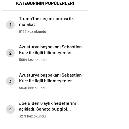
KATEGORİNİN POPÜLERLERİ
Trump’tan seçim sonrası ilk
mülakat
1
8152 kez okundu
Avusturya başbakanı Sebastian
Kurz ile ilgili bilinmeyenler
2
5064 kez okundu
Avusturya başbakanı Sebastian
Kurz ile ilgili bilinmeyenler
3
5030 kez okundu
Joe Biden 6 aylık hedeflerini
açıkladı. Senato buz gibi…
4
3271 kez okundu