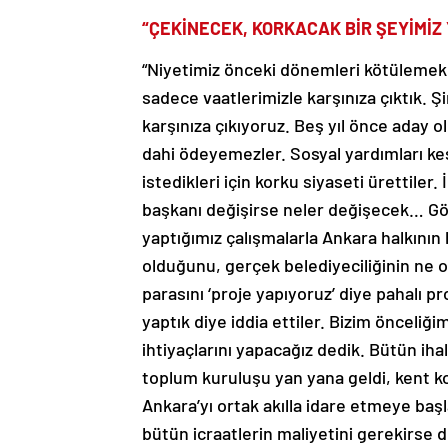
“ÇEKİNECEK, KORKACAK BİR ŞEYİMİZ 
“Niyetimiz önceki dönemleri kötülemek 
sadece vaatlerimizle karşınıza çıktık. Şi
karşınıza çıkıyoruz. Beş yıl önce aday
dahi ödeyemezler. Sosyal yardımları ke
istedikleri için korku siyaseti ürettile
başkanı değişirse neler değişecek… Gör
yaptığımız çalışmalarla Ankara halkının h
olduğunu, gerçek belediyeciliğinin ne o
parasını ‘proje yapıyoruz’ diye pahalı pr
yaptık diye iddia ettiler. Bizim önceliği
ihtiyaçlarını yapacağız dedik. Bütün ihal
toplum kuruluşu yan yana geldi, kent ko
Ankara’yı ortak akılla idare etmeye baş
bütün icraatlerin maliyetini gerekirse