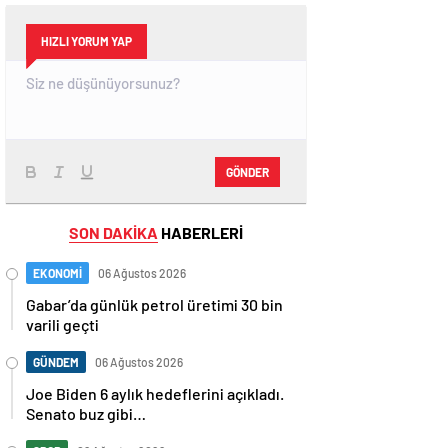
HIZLI YORUM YAP
GÖNDER
SON DAKİKA
HABERLERİ
EKONOMİ
06 Ağustos 2026
Gabar’da günlük petrol üretimi 30 bin
varili geçti
GÜNDEM
06 Ağustos 2026
Joe Biden 6 aylık hedeflerini açıkladı.
Senato buz gibi…