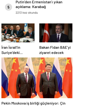
Putin’den Ermenistan’ı yıkan
açıklama: Karabağ
5
Azerbaycan’ın ayrılmaz bir
2213 kez okundu
parçasıdır!
İran İsrail’in
Bakan Fidan BAE’yi
Suriye’deki
ziyaret edecek
saldırılarını kınadı
Pekin Moskova iş birliği güçleniyor: Çin