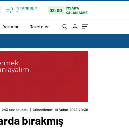
İMSAK'A
İSTANBUL
02:00
KALAN SÜRE
°
Yazarlar
Gazeteler
243 kez okundu
|
Güncelleme: 10 Şubat 2024 20:36
darda bırakmış