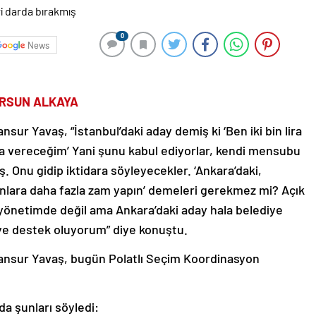
0
News
URSUN ALKAYA
ur Yavaş, “İstanbul’daki aday demiş ki ‘Ben iki bin lira
ira vereceğim’ Yani şunu kabul ediyorlar, kendi mensubu
ş. Onu gidip iktidara söyleyecekler. ‘Ankara’daki,
unlara daha fazla zam yapın’ demeleri gerekmez mi? Açık
 yönetimde değil ama Ankara’daki aday hala belediye
eye destek oluyorum” diye konuştu.
ansur Yavaş, bugün Polatlı Seçim Koordinasyon
a şunları söyledi: