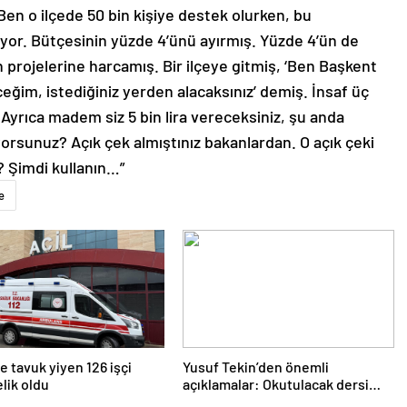
Ben o ilçede 50 bin kişiye destek olurken, bu
uyor. Bütçesinin yüzde 4’ünü ayırmış. Yüzde 4’ün de
ın projelerine harcamış. Bir ilçeye gitmiş, ‘Ben Başkent
eğim, istediğiniz yerden alacaksınız’ demiş. İnsaf üç
Ayrıca madem siz 5 bin lira vereceksiniz, şu anda
orsunuz? Açık çek almıştınız bakanlardan. O açık çeki
z? Şimdi kullanın…”
e
 tavuk yiyen 126 işçi
Yusuf Tekin’den önemli
lik oldu
açıklamalar: Okutulacak dersi
kalmamış öğretmene branş