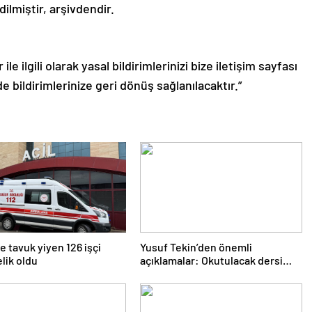
ilmiştir, arşivdendir.
le ilgili olarak yasal bildirimlerinizi bize iletişim sayfası
de bildirimlerinize geri dönüş sağlanılacaktır.”
 tavuk yiyen 126 işçi
Yusuf Tekin’den önemli
lik oldu
açıklamalar: Okutulacak dersi
kalmamış öğretmene branş
değişikliği masada