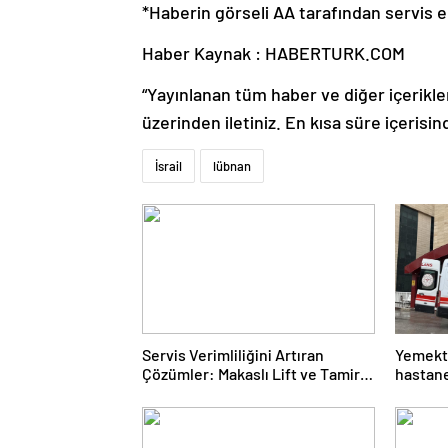
*Haberin görseli AA tarafından servis ed
Haber Kaynak : HABERTURK.COM
“Yayınlanan tüm haber ve diğer içerikler i
üzerinden iletiniz. En kısa süre içerisin
İsrail
lübnan
Servis Verimliliğini Artıran
Yemekte
Çözümler: Makaslı Lift ve Tamirci
hastane
Lifti Rehberi