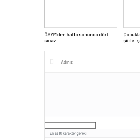
ÖSYM’den hafta sonunda dört
Çocukla
sınav
şiirler 
En az 10 karakter gerekli