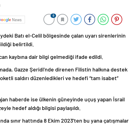
0
News
deki Batı el-Celil bölgesinde çalan uyarı sirenlerinin
diği belirtildi.
an kaybına dair bilgi gelmediği ifade edildi.
mada, Gazze Şeridi’nde direnen Filistin halkına destek
oketli saldırı düzenledikleri ve hedefi “tam isabet”
jan haberde ise ülkenin güneyinde uçuş yapan İsrail
yle hedef aldığı bilgisi paylaşıldı.
sında sınır hattında 8 Ekim 2023’ten bu yana çatışmalar