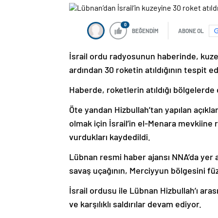
0
BEĞENDİM
ABONE OL
İsrail ordu radyosunun haberinde, kuzey
ardından 30 roketin atıldığının tespit edil
Haberde, roketlerin atıldığı bölgelerde c
Öte yandan Hizbullah’tan yapılan açıkla
olmak için İsrail’in el-Menara mevkiine r
vurdukları kaydedildi.
Lübnan resmi haber ajansı NNA’da yer a
savaş uçağının, Merciyyun bölgesini füze
İsrail ordusu ile Lübnan Hizbullah’ı ara
ve karşılıklı saldırılar devam ediyor.