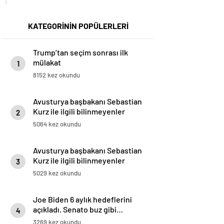
KATEGORİNİN POPÜLERLERİ
Trump’tan seçim sonrası ilk
mülakat
1
8152 kez okundu
Avusturya başbakanı Sebastian
Kurz ile ilgili bilinmeyenler
2
5064 kez okundu
Avusturya başbakanı Sebastian
Kurz ile ilgili bilinmeyenler
3
5029 kez okundu
Joe Biden 6 aylık hedeflerini
açıkladı. Senato buz gibi…
4
3269 kez okundu