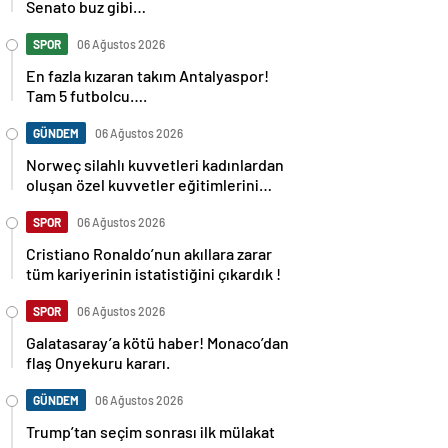
Senato buz gibi…
SPOR
06 Ağustos 2026
En fazla kızaran takım Antalyaspor!
Tam 5 futbolcu….
GÜNDEM
06 Ağustos 2026
Norweç silahlı kuvvetleri kadınlardan
oluşan özel kuvvetler eğitimlerini
başlattı.
SPOR
06 Ağustos 2026
Cristiano Ronaldo’nun akıllara zarar
tüm kariyerinin istatistiğini çıkardık !
SPOR
06 Ağustos 2026
Galatasaray’a kötü haber! Monaco’dan
flaş Onyekuru kararı.
GÜNDEM
06 Ağustos 2026
Trump’tan seçim sonrası ilk mülakat