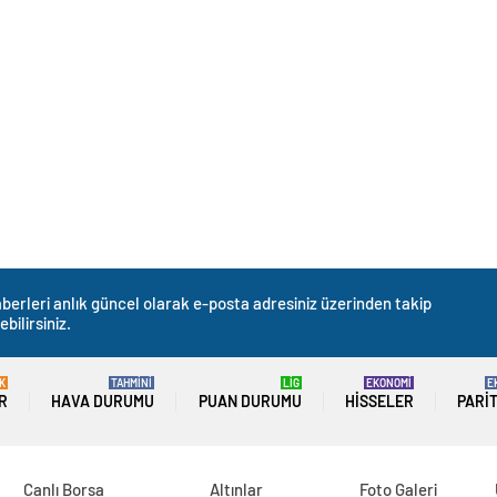
berleri anlık güncel olarak e-posta adresiniz üzerinden takip
ebilirsiniz.
K
TAHMİNİ
LİG
EKONOMİ
E
R
HAVA DURUMU
PUAN DURUMU
HISSELER
PARI
Canlı Borsa
Altınlar
Foto Galeri