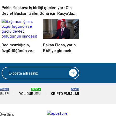
Pekin Moskova iş birliği güçleniyor: Çin
Devlet Başkanı Zafer Günü için Rusya’da
olacak
Bağımsızlığının,
Bakan Fidan, yarın
özgürlüğünün ve
BAE’ye gidecek
güçlü devlet
olduğunun simgesi!
Türkiye’den Yavru
Vatan’a dev
eserler…
KONOMİ
TRAFİK
CANLI
TELER
YOL DURUMU
KRIPTO PARALAR
Üye Giriş