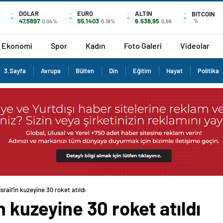
DOLAR
EURO
ALTIN
BITCOIN
47,5897
55,1403
6.538,95
%
0.04%
0.19%
0,66
Ekonomi
Spor
Kadın
Foto Galeri
Videolar
3.Sayfa
Avrupa
Bülten
Din
Eğitim
Hayat
Politika
srail’in kuzeyine 30 roket atıldı
n kuzeyine 30 roket atıldı