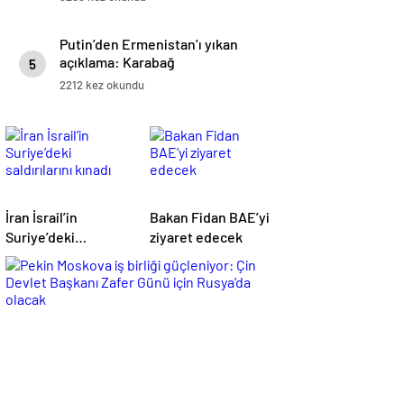
Putin’den Ermenistan’ı yıkan
açıklama: Karabağ
5
Azerbaycan’ın ayrılmaz bir
2212 kez okundu
parçasıdır!
İran İsrail’in
Bakan Fidan BAE’yi
Suriye’deki
ziyaret edecek
saldırılarını kınadı