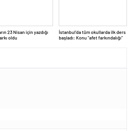
rın 23 Nisan için yazdığı
İstanbul’da tüm okullarda ilk ders
şarkı oldu
başladı: Konu “afet farkındalığı”