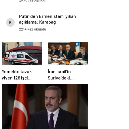
3273 kez okundu
Putin’den Ermenistan’ı yıkan
açıklama: Karabağ
5
Azerbaycan’ın ayrılmaz bir
2214 kez okundu
parçasıdır!
Yemekte tavuk
İran İsrail’in
yiyen 126 işçi
Suriye’deki
hastanelik oldu
saldırılarını kınadı