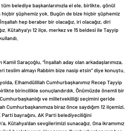
 belediye başkanlarımızla el ele, birlikte, gönül
 hiçbir şüphemiz yok. Bugün de bize hiçbir şüphemiz
nşallah hep beraber bir olacağız, iri olacağız, diri
. Kütahya’yı 12 ilçe, merkez ve 15 beldesi ile Tayyip
kullandı.
 Kamil Saraçoğlu, “İnşallah aday olan arkadaşlarımıza,
eri teslim almayı Rabbim bize nasip etsin” diye konuştu.
u yolda, Elhamdülillah Cumhurbaşkanımız Recep Tayyip
irlikte birincilikle sonuçlandırdık. Önümüzde önemli bir
Cumhurbaşkanlığı ve milletvekilliği seçimini geride
lah Cumhurbaşkanımıza biraz önce saydığım 12 ilçemizi,
arti bayrağını, AK Parti belediyeciliğini
a, Kütahya’dan sevgilerimizi sunacağız. Ona ikramımız