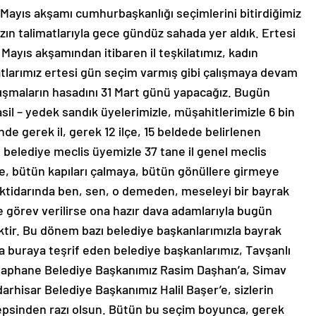
Mayıs akşamı cumhurbaşkanlığı seçimlerini bitirdiğimiz
n talimatlarıyla gece gündüz sahada yer aldık. Ertesi
 Mayıs akşamından itibaren il teşkilatımız, kadın
kilatlarımız ertesi gün seçim varmış gibi çalışmaya devam
lışmaların hasadını 31 Mart günü yapacağız. Bugün
 asil – yedek sandık üyelerimizle, müşahitlerimizle 6 bin
inde gerek il, gerek 12 ilçe, 15 beldede belirlenen
 belediye meclis üyemizle 37 tane il genel meclis
e, bütün kapıları çalmaya, bütün gönüllere girmeye
lık iktidarında ben, sen, o demeden, meseleyi bir bayrak
ne görev verilirse ona hazır dava adamlarıyla bugün
tir. Bu dönem bazı belediye başkanlarımızla bayrak
a buraya teşrif eden belediye başkanlarımız, Tavşanlı
 Şaphane Belediye Başkanımız Rasim Daşhan’a, Simav
arhisar Belediye Başkanımız Halil Başer’e, sizlerin
psinden razı olsun. Bütün bu seçim boyunca, gerek