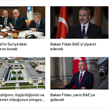
ail’in Suriye’deki
Bakan Fidan BAE’yi ziyaret
arını kınadı
edecek
zlığının, özgürlüğünün ve
Bakan Fidan, yarın BAE’ye
evlet olduğunun simgesi!
gidecek
’den Yavru Vatan’a dev
r…