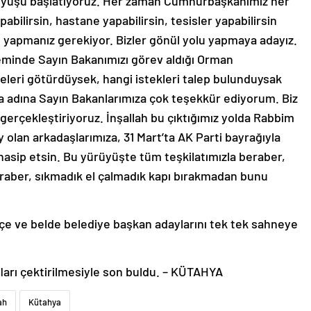
rüyüşü başlatıyoruz. Her zaman Cumhurbaşkanımız her
pabilirsin, hastane yapabilirsin, tesisler yapabilirsin
 yapmanız gerekiyor. Bizler gönül yolu yapmaya adayız.
eminde Sayın Bakanımızı görev aldığı Orman
ojeleri götürdüysek, hangi istekleri talep bulunduysak
a adına Sayın Bakanlarımıza çok teşekkür ediyorum. Biz
gerçekleştiriyoruz. İnşallah bu çıktığımız yolda Rabbim
y olan arkadaşlarımıza, 31 Mart’ta AK Parti bayrağıyla
nasip etsin. Bu yürüyüşte tüm teşkilatımızla beraber,
raber, sıkmadık el çalmadık kapı bırakmadan bunu
lçe ve belde belediye başkan adaylarını tek tek sahneye
ları çektirilmesiyle son buldu. – KÜTAHYA
ah
Kütahya