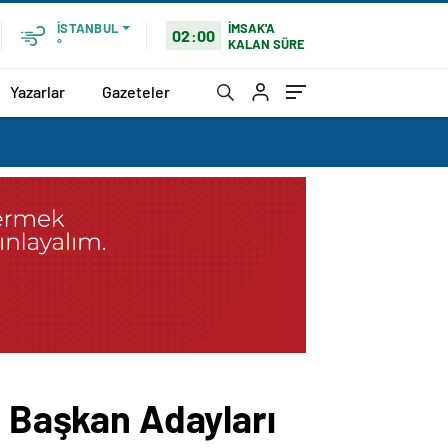
İMSAK'A
İSTANBUL
02:00
KALAN SÜRE
°
Yazarlar
Gazeteler
e Başkan Adayları