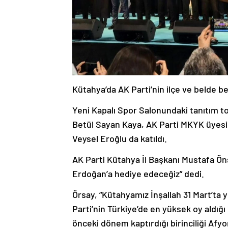
Kütahya’da AK Parti’nin ilçe ve belde b
Yeni Kapalı Spor Salonundaki tanıtım t
Betül Sayan Kaya, AK Parti MKYK üyesi
Veysel Eroğlu da katıldı.
AK Parti Kütahya İl Başkanı Mustafa Önsa
Erdoğan’a hediye edeceğiz” dedi.
Örsay, “Kütahyamız İnşallah 31 Mart’ta y
Parti’nin Türkiye’de en yüksek oy aldığı 
önceki dönem kaptırdığı birinciliği Afyo