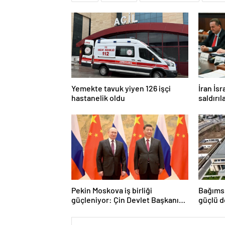
Yemekte tavuk yiyen 126 işçi
İran İsr
hastanelik oldu
saldırıl
Pekin Moskova iş birliği
Bağımsı
güçleniyor: Çin Devlet Başkanı
güçlü d
Zafer Günü için Rusya’da olacak
Türkiye
eserle