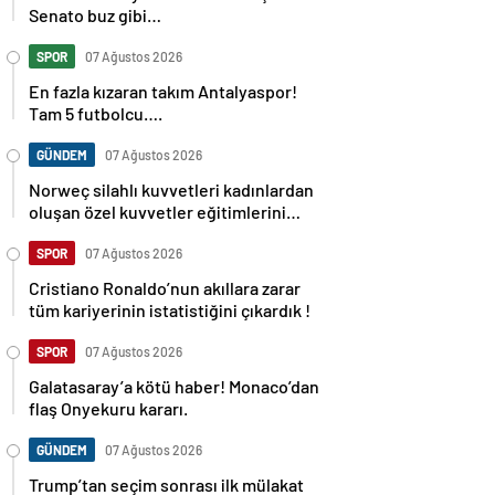
Senato buz gibi…
SPOR
07 Ağustos 2026
En fazla kızaran takım Antalyaspor!
Tam 5 futbolcu….
GÜNDEM
07 Ağustos 2026
Norweç silahlı kuvvetleri kadınlardan
oluşan özel kuvvetler eğitimlerini
başlattı.
SPOR
07 Ağustos 2026
Cristiano Ronaldo’nun akıllara zarar
tüm kariyerinin istatistiğini çıkardık !
SPOR
07 Ağustos 2026
Galatasaray’a kötü haber! Monaco’dan
flaş Onyekuru kararı.
GÜNDEM
07 Ağustos 2026
Trump’tan seçim sonrası ilk mülakat