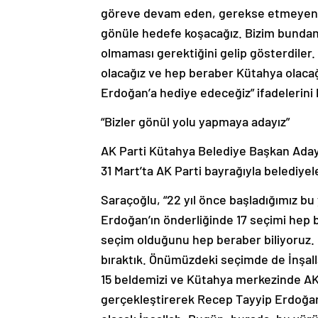
göreve devam eden, gerekse etmeyen tüm
gönüle hedefe koşacağız. Bizim bundan
olmaması gerektiğini gelip gösterdiler. İ
olacağız ve hep beraber Kütahya olacağız
Erdoğan’a hediye edeceğiz” ifadelerini 
“Bizler gönül yolu yapmaya adayız”
AK Parti Kütahya Belediye Başkan Adayı
31 Mart’ta AK Parti bayrağıyla belediyel
Saraçoğlu, “22 yıl önce başladığımız b
Erdoğan’ın önderliğinde 17 seçimi hep b
seçim olduğunu hep beraber biliyoruz. 
bıraktık. Önümüzdeki seçimde de İnşal
15 beldemizi ve Kütahya merkezinde AK P
gerçekleştirerek Recep Tayyip Erdoğan’