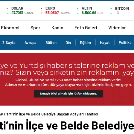
DOLAR
EURO
ALTIN
BITCOIN
47,7031
55,0597
6.500,69
%
0.05%
-0.12%
0,12
Ekonomi
Spor
Kadın
Foto Galeri
Videolar
3.Sayfa
Avrupa
Bülten
Din
Eğitim
Hayat
Politika
K Parti’nin İlçe ve Belde Belediye Başkan Adayları Tanıtıldı
i’nin İlçe ve Belde Belediy