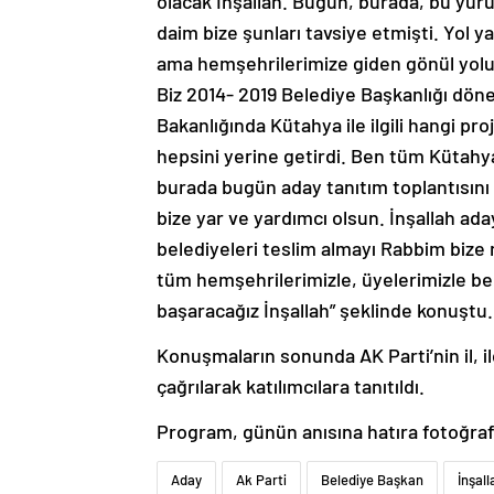
olacak İnşallah. Bugün, burada, bu yü
daim bize şunları tavsiye etmişti. Yol ya
ama hemşehrilerimize giden gönül yolu
Biz 2014- 2019 Belediye Başkanlığı dön
Bakanlığında Kütahya ile ilgili hangi pr
hepsini yerine getirdi. Ben tüm Kütahy
burada bugün aday tanıtım toplantısını 
bize yar ve yardımcı olsun. İnşallah ada
belediyeleri teslim almayı Rabbim bize 
tüm hemşehrilerimizle, üyelerimizle be
başaracağız İnşallah” şeklinde konuştu.
Konuşmaların sonunda AK Parti’nin il, i
çağrılarak katılımcılara tanıtıldı.
Program, günün anısına hatıra fotoğraf
Aday
Ak Parti
Belediye Başkan
İnşall