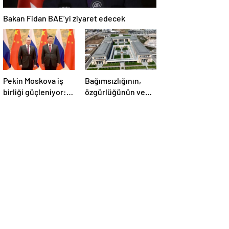
Bakan Fidan BAE’yi ziyaret edecek
Pekin Moskova iş
Bağımsızlığının,
birliği güçleniyor:
özgürlüğünün ve
Çin Devlet Başkanı
güçlü devlet
Zafer Günü için
olduğunun simgesi!
Rusya’da olacak
Türkiye’den Yavru
Vatan’a dev
eserler…