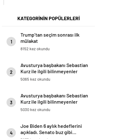
KATEGORİNİN POPÜLERLERİ
Trump’tan seçim sonrası ilk
mülakat
1
8152 kez okundu
Avusturya başbakanı Sebastian
Kurz ile ilgili bilinmeyenler
2
5065 kez okundu
Avusturya başbakanı Sebastian
Kurz ile ilgili bilinmeyenler
3
5030 kez okundu
Joe Biden 6 aylık hedeflerini
açıkladı. Senato buz gibi…
4