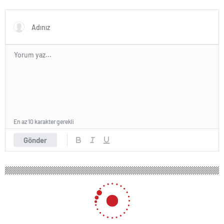
devlet olduğunun simgesi!
Türkiye’den Yavru Vatan’a dev
eserler…
En az 10 karakter gerekli
Gönder