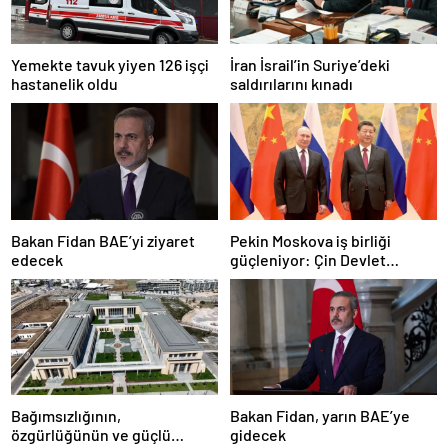
Yemekte tavuk yiyen 126 işçi
İran İsrail’in Suriye’deki
hastanelik oldu
saldırılarını kınadı
Bakan Fidan BAE’yi ziyaret
Pekin Moskova iş birliği
edecek
güçleniyor: Çin Devlet
Başkanı Zafer Günü için
Rusya’da olacak
Bağımsızlığının,
Bakan Fidan, yarın BAE’ye
özgürlüğünün ve güçlü
gidecek