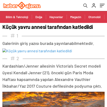
Bilim & Teknoloji
Doğa
Hayvanlar
Magazin
Otomobil
Küçük yavru annesi tarafından katledildi
1
Galerinin giriş yazısı burada yayınlanabilmektedir.
2
Kardashian/Jenner ailesinin Victoria’s Secret modeli
üyesi Kendall Jenner (21), önceki gün Paris Moda
Haftası kapsamında yapılan Alexandre Vauthier
İlkbahar/Yaz 2017 Couture defilesinde podyuma çıktı.