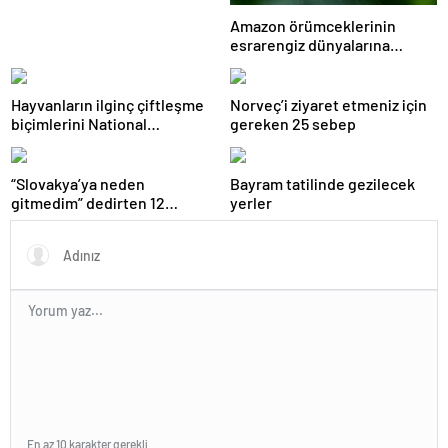
Amazon örümceklerinin
esrarengiz dünyalarına
gitmeye hazır olun.
Hayvanların ilginç çiftleşme
Norveç’i ziyaret etmeniz için
biçimlerini National
gereken 25 sebep
Geographic görüntüledi.
“Slovakya’ya neden
Bayram tatilinde gezilecek
gitmedim” dedirten 12
yerler
fotoğraf
En az 10 karakter gerekli