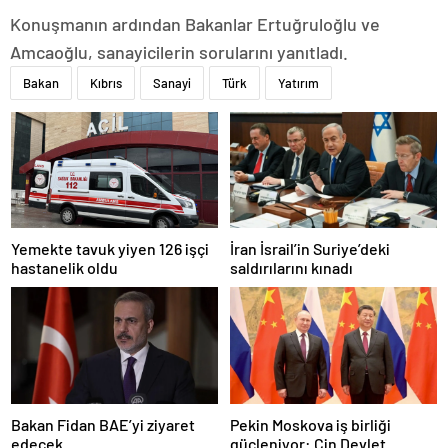
Konuşmanın ardından Bakanlar Ertuğruloğlu ve
Amcaoğlu, sanayicilerin sorularını yanıtladı.
Bakan
Kıbrıs
Sanayi
Türk
Yatırım
Yemekte tavuk yiyen 126 işçi
İran İsrail’in Suriye’deki
hastanelik oldu
saldırılarını kınadı
Bakan Fidan BAE’yi ziyaret
Pekin Moskova iş birliği
edecek
güçleniyor: Çin Devlet