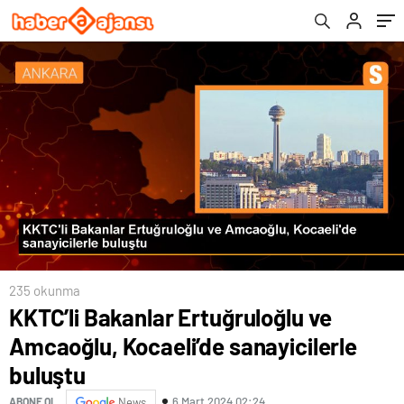
Açıklama Yaptı
235 okunma
KKTC’li Bakanlar Ertuğruloğlu ve
Amcaoğlu, Kocaeli’de sanayicilerle
buluştu
6 Mart 2024 02:24
ABONE OL
News