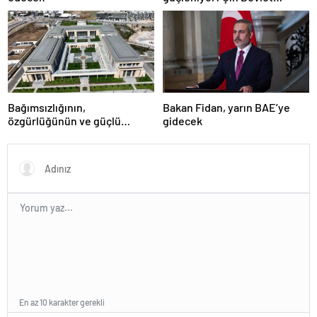
Başkanı Zafer Günü için
Rusya’da olacak
Bağımsızlığının,
Bakan Fidan, yarın BAE’ye
özgürlüğünün ve güçlü
gidecek
devlet olduğunun simgesi!
Türkiye’den Yavru Vatan’a dev
eserler…
En az 10 karakter gerekli