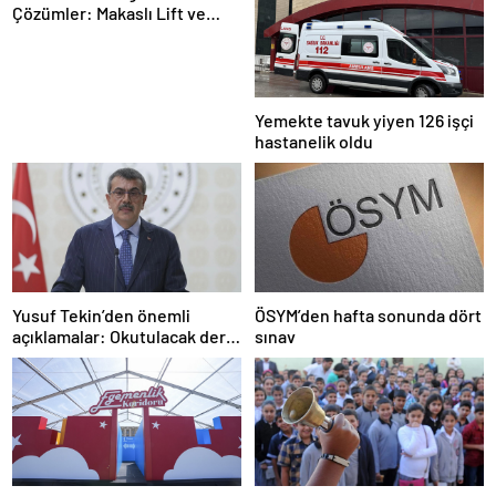
Çözümler: Makaslı Lift ve
Tamirci Lifti Rehberi
Yemekte tavuk yiyen 126 işçi
hastanelik oldu
Yusuf Tekin’den önemli
ÖSYM’den hafta sonunda dört
açıklamalar: Okutulacak dersi
sınav
kalmamış öğretmene branş
değişikliği masada