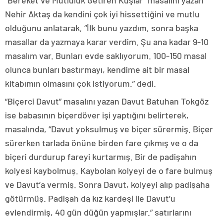
“Bereket ve Mutluluk Getiren Kuşlar” masalını yazan
Nehir Aktaş da kendini çok iyi hissettiğini ve mutlu
olduğunu anlatarak, “İlk bunu yazdım, sonra başka
masallar da yazmaya karar verdim. Şu ana kadar 9-10
masalım var. Bunları evde saklıyorum. 100-150 masal
olunca bunları bastırmayı, kendime ait bir masal
kitabımın olmasını çok istiyorum.” dedi.
“Biçerci Davut” masalını yazan Davut Batuhan Tokgöz
ise babasının biçerdöver işi yaptığını belirterek,
masalında, “Davut yoksulmuş ve biçer sürermiş. Biçer
sürerken tarlada önüne birden fare çıkmış ve o da
biçeri durdurup fareyi kurtarmış. Bir de padişahın
kolyesi kaybolmuş. Kaybolan kolyeyi de o fare bulmuş
ve Davut’a vermiş. Sonra Davut, kolyeyi alıp padişaha
götürmüş. Padişah da kız kardeşi ile Davut’u
evlendirmiş, 40 gün düğün yapmışlar.” satırlarını