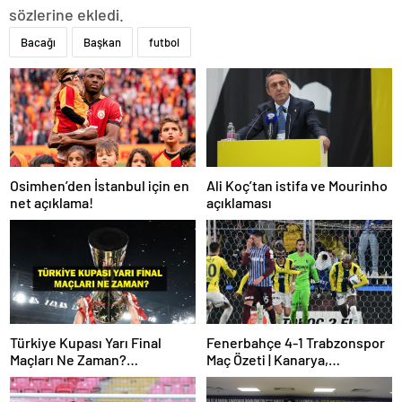
sözlerine ekledi.
Bacağı
Başkan
futbol
Osimhen’den İstanbul için en
Ali Koç’tan istifa ve Mourinho
net açıklama!
açıklaması
Türkiye Kupası Yarı Final
Fenerbahçe 4-1 Trabzonspor
Maçları Ne Zaman?
Maç Özeti | Kanarya,
Galatasaray’ın Rakibi Kim?
Galatasaray’la farkı azalttı
Trabzonspor’un Rakibi Kim?