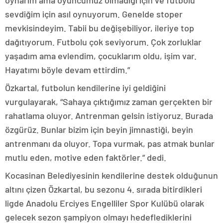
oynarım ama oyuncumuz olmadığı için ve futbolu
sevdiğim için asıl oynuyorum. Genelde stoper
mevkisindeyim. Tabii bu değişebiliyor, ileriye top
dağıtıyorum. Futbolu çok seviyorum. Çok zorluklar
yaşadım ama evlendim, çocuklarım oldu, işim var.
Hayatımı böyle devam ettirdim.”
Özkartal, futbolun kendilerine iyi geldiğini
vurgulayarak, “Sahaya çıktığımız zaman gerçekten bir
rahatlama oluyor. Antrenman gelsin istiyoruz. Burada
özgürüz. Bunlar bizim için beyin jimnastiği, beyin
antrenmanı da oluyor. Topa vurmak, pas atmak bunlar
mutlu eden, motive eden faktörler.” dedi.
Kocasinan Belediyesinin kendilerine destek olduğunun
altını çizen Özkartal, bu sezonu 4. sırada bitirdikleri
ligde Anadolu Erciyes Engelliler Spor Kulübü olarak
gelecek sezon şampiyon olmayı hedeflediklerini