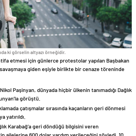
da ki görselin altyazı örneğidir.
stifa etmesi için günlerce protestolar yapılan Başbakan
avaşmaya giden eşiyle birlikte bir cenaze töreninde
 Nikol Paşinyan, dünyada hiçbir ülkenin tanımadığı Dağlık
unyan’la görüştü.
çıklamada çatışmalar sırasında kaçanların geri dönmesi
 yatırıldı.
lık Karabağ’a geri döndüğü bilgisini veren
n ailelerine 600 dolar yardım verileceğini söyledi. 10