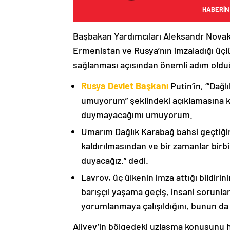
HABERİN
Başbakan Yardımcıları Aleksandr Nova
Ermenistan ve Rusya’nın imzaladığı üçlü
sağlanması açısından önemli adım oldu
Rusya Devlet Başkanı
Putin’in, “‘Dağ
umuyorum” şeklindeki açıklamasına kat
duymayacağımı umuyorum.
Umarım Dağlık Karabağ bahsi geçtiği
kaldırılmasından ve bir zamanlar birbi
duyacağız.” dedi.
Lavrov, üç ülkenin imza attığı bildiri
barışçıl yaşama geçiş, insani sorunlar
yorumlanmaya çalışıldığını, bunun da
Aliyev’in bölgedeki uzlaşma konusunu h