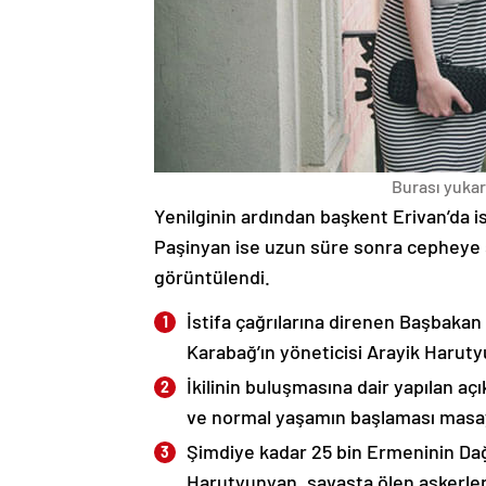
Burası yukarı
Yenilginin ardından başkent Erivan’da i
Paşinyan ise uzun süre sonra cepheye s
görüntülendi.
İstifa çağrılarına direnen Başbakan
Karabağ’ın yöneticisi Arayik Haruty
İkilinin buluşmasına dair yapılan a
ve normal yaşamın başlaması masaya
Şimdiye kadar 25 bin Ermeninin Dağ
Harutyunyan, savaşta ölen askerleri