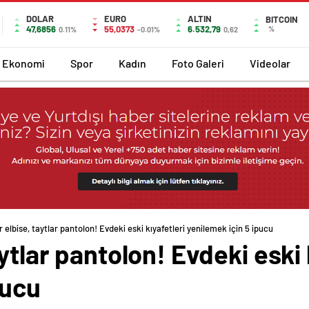
DOLAR
EURO
ALTIN
BITCOIN
47,6856
55,0373
6.532,79
%
0.11%
-0.01%
0,62
Ekonomi
Spor
Kadın
Foto Galeri
Videolar
 elbise, taytlar pantolon! Evdeki eski kıyafetleri yenilemek için 5 ipucu
ytlar pantolon! Evdeki eski 
pucu