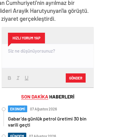
n Cumhuriyeti'nin ayrılmaz bir
lideri Arayik Harutyunyan'la görüştü.
iyaret gerçekleştirdi.
HIZLI YORUM YAP
GÖNDER
SON DAKİKA
HABERLERİ
EKONOMİ
07 Ağustos 2026
Gabar’da günlük petrol üretimi 30 bin
varili geçti
GÜNDEM
07 Ağustos 2026