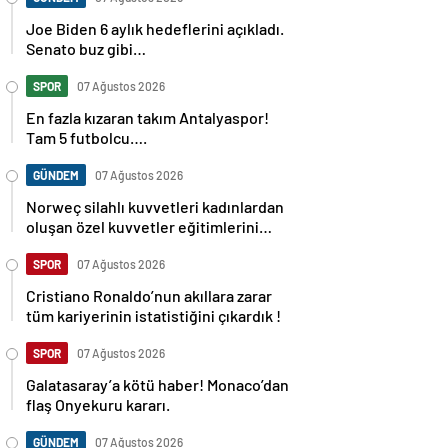
Joe Biden 6 aylık hedeflerini açıkladı.
Senato buz gibi…
SPOR
07 Ağustos 2026
En fazla kızaran takım Antalyaspor!
Tam 5 futbolcu….
GÜNDEM
07 Ağustos 2026
Norweç silahlı kuvvetleri kadınlardan
oluşan özel kuvvetler eğitimlerini
başlattı.
SPOR
07 Ağustos 2026
Cristiano Ronaldo’nun akıllara zarar
tüm kariyerinin istatistiğini çıkardık !
SPOR
07 Ağustos 2026
Galatasaray’a kötü haber! Monaco’dan
flaş Onyekuru kararı.
GÜNDEM
07 Ağustos 2026