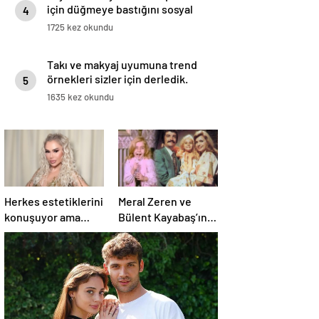
için düğmeye bastığını sosyal
4
medyadan duyurdu!
1725 kez okundu
Takı ve makyaj uyumuna trend
örnekleri sizler için derledik.
5
1635 kez okundu
Herkes estetiklerini
Meral Zeren ve
konuşuyor ama
Bülent Kayabaş’ın
verdiği kiloları
minik partneriydi…
kimse görmüyor…
Şimdilerin yıldız
Şarkıcı Ceylan
ismini tanıdınız mı?
sitem etti!