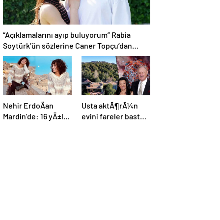
“Açıklamalarını ayıp buluyorum” Rabia
Soytürk’ün sözlerine Caner Topçu’dan
tokat gibi cevap!
Nehir ErdoÄan
Usta aktÃ¶rÃ¼n
Mardin’de: 16 yÄ±l
evini fareler bastÄ±
sonraÂ aynÄ± pozu
| ÃlÃ¼mcÃ¼l
verdi
hastalÄ±k
malikanede kol
geziyor