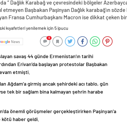
da “ Dağlık Karabağ ve çevresindeki bölgeler Azerbayca
abul etmeyen Başbakan Paşinyan Dağlık karabağ'ın sözde 
yan Fransa Cumhurbaşkanı Macron ise dikkat çeken bir z
0
News
şlayan savaş 44 günde Ermenistan’ın tarihi
ardından Erivan’da başlayan protestolar Başbakan
devam etmişti.
lan Ağdam’a girmiş ancak şehirdeki acı tablo, gün
deyse tek bir sağlam bina kalmayan şehrin harabe
’da önemli görüşmeler gerçekleştirirken Paşinyan’a
 kötü haber geldi.