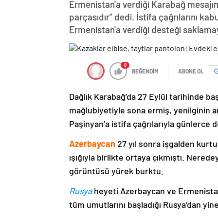
Ermenistan'a verdiği Karabağ mesajın
parçasıdır” dedi. İstifa çağrılarını k
Ermenistan'a verdiği desteği saklama
0
BEĞENDİM
ABONE OL
Dağlık Karabağ’da 27 Eylül tarihinde ba
mağlubiyetiyle sona ermiş, yenilginin 
Paşinyan’a istifa çağrılarıyla günlerce 
Azerbaycan
27 yıl sonra işgalden kurtu
ışığıyla birlikte ortaya çıkmıştı. Nere
görüntüsü yürek burktu.
Rusya
heyeti Azerbaycan ve Ermenistan
tüm umutlarını başladığı Rusya’dan yine