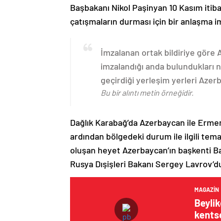
Başbakanı Nikol Paşinyan 10 Kasım itib
çatışmaların durması için bir anlaşma i
İmzalanan ortak bildiriye göre
imzalandığı anda bulundukları n
geçirdiği yerleşim yerleri Aze
Bu bir alıntı metin örneğidir.
Dağlık Karabağ’da Azerbaycan ile Erme
ardından bölgedeki durum ile ilgili t
oluşan heyet Azerbaycan’ın başkenti B
Rusya Dışişleri Bakanı Sergey Lavrov’d
MAGAZIN
Beyli
kentse