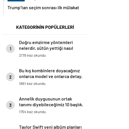
Trump’tan seçim sonrası ilk mülakat
KATEGORİNİN POPÜLERLERİ
Doğru emzirme yöntemleri
nelerdir, sütün yettiği nasıl
1
anlaşılır?
2179 kez okundu
Bu kış kombinlere doyacağınız
onlarca model ve onlarca detay.
2
1861 kez okundu
Annelik duygusunun ortak
tanımı diyebileceğimiz 10 başlık.
3
1754 kez okundu
Taylor Swift yeni albüm planları