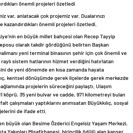
ırdıkları önemli projeleri özetledi
iz var, anlatacak çok projemiz var. Dualarınızı
te kazandırdıkları önemli projeleri özetledi.
kiye’nin en büyük millet bahçesi olan Recep Tayyip
 deposu olarak takdir gördüğünü belirten Başkan
valimanı yeni terminal binasının şehir için çok önemli ve
 raylı sistem hatlarının hizmet verdiğini hatırlatan
esini de yeni dönemde en kısa zamanda hayata
ılıç, kentsel dönüşümde gerek ilçelerde gerek merkezde
bağlamında projelerin süreceğini paylaştı. Ulaşım
11 köprü, 35 yeni bulvar ve cadde, 971 kilometreyi bulan
sfalt çalışmaları yaptıklarını anımsatan Büyükkılıç, sosyal
elerini de ifade etti.
 en büyük olan Besime Özderici Engelsiz Yaşam Merkezi,
 Yakınları Misafirhanesi, birincilik ödülü alan kanser