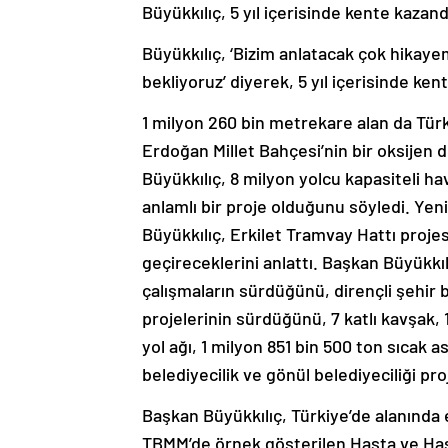
Büyükkılıç, 5 yıl içerisinde kente kazand
Büyükkılıç, ‘Bizim anlatacak çok hikayem
bekliyoruz’ diyerek, 5 yıl içerisinde ken
1 milyon 260 bin metrekare alan da Tür
Erdoğan Millet Bahçesi’nin bir oksijen
Büyükkılıç, 8 milyon yolcu kapasiteli ha
anlamlı bir proje olduğunu söyledi. Yeni
Büyükkılıç, Erkilet Tramvay Hattı proj
geçireceklerini anlattı. Başkan Büyükk
çalışmaların sürdüğünü, dirençli şehir 
projelerinin sürdüğünü, 7 katlı kavşak, 
yol ağı, 1 milyon 851 bin 500 ton sıcak a
belediyecilik ve gönül belediyeciliği proj
Başkan Büyükkılıç, Türkiye’de alanında
TBMM’de örnek gösterilen Hasta ve Hasta