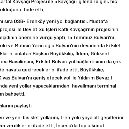
rtal Kavşağı Projesi ile 5 kavşağı ilgilendirdiğini, hiç
olduğunu ifade etti.
nı sıra OSB- Erenköy yeni yol bağlantısı, Mustafa
ojesi ile Devlet Su İşleri Katlı Kavşağı’nın projesinin
geçidinin önemine vurgu yaptı. 15 Temmuz Bulvarı’nı
lu ve Muhsin Yazıcıoğlu Bulvarı’nın devamında Erkilet
klarını anlatan Başkan Büyükkılıç, İldem, Gökkent
rıca Havalimanı, Erkilet Bulvarı yol bağlantısının da çok
 hayata geçireceklerini ifade etti. Büyükkılıç,
vas Bulvarı’nı genişletecek yol ile Yıldırım Beyazıt
’nda yeni yollar yapacaklarından, havalimanı terminal
an bahsetti.
larını paylaştı
 ve yeni bisiklet yollarını, tren yolu yaya alt geçitlerini
m verdiklerini ifade etti. İncesu’da toplu konut