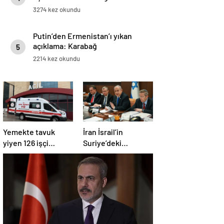
3274 kez okundu
Putin’den Ermenistan’ı yıkan
açıklama: Karabağ
5
Azerbaycan’ın ayrılmaz bir
2214 kez okundu
parçasıdır!
Yemekte tavuk
İran İsrail’in
yiyen 126 işçi
Suriye’deki
hastanelik oldu
saldırılarını kınadı