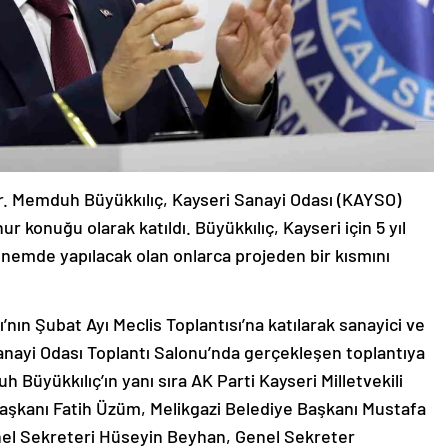
r. Memduh Büyükkılıç, Kayseri Sanayi Odası (KAYSO)
r konuğu olarak katıldı. Büyükkılıç, Kayseri için 5 yıl
önemde yapılacak olan onlarca projeden bir kısmını
nın Şubat Ayı Meclis Toplantısı’na katılarak sanayici ve
i Sanayi Odası Toplantı Salonu’nda gerçekleşen toplantıya
Büyükkılıç’ın yanı sıra AK Parti Kayseri Milletvekili
 Başkanı Fatih Üzüm, Melikgazi Belediye Başkanı Mustafa
nel Sekreteri Hüseyin Beyhan, Genel Sekreter