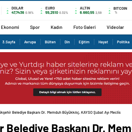
DOLAR
EURO
ALTIN
BITCOIN
47,7436
55,2510
6.660,55
%
0.18%
0.32%
2,59
Ekonomi
Spor
Kadın
Foto Galeri
Videolar
3.Sayfa
Avrupa
Bülten
Din
Eğitim
Hayat
Politika
ükşehir Belediye Başkanı Dr. Memduh Büyükkılıç, KAYSO Şubat Ayı Meclis
r Belediye Başkanı Dr. Mem