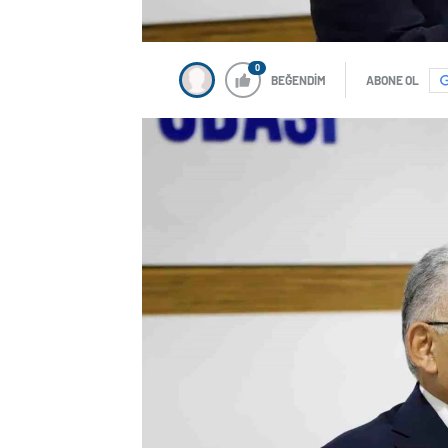
0
BEĞENDİM
ABONE OL