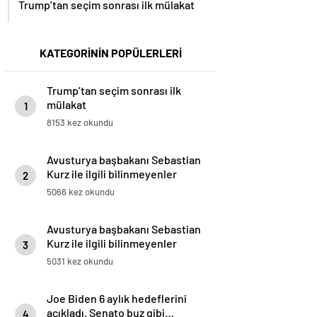
Trump’tan seçim sonrası ilk mülakat
KATEGORİNİN POPÜLERLERİ
Trump’tan seçim sonrası ilk
mülakat
1
8153 kez okundu
Avusturya başbakanı Sebastian
Kurz ile ilgili bilinmeyenler
2
5066 kez okundu
Avusturya başbakanı Sebastian
Kurz ile ilgili bilinmeyenler
3
5031 kez okundu
Joe Biden 6 aylık hedeflerini
açıkladı. Senato buz gibi…
4