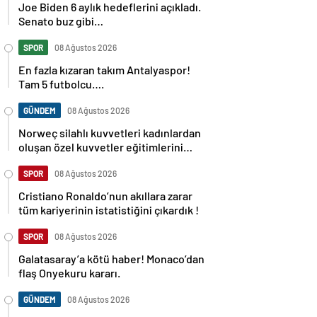
Joe Biden 6 aylık hedeflerini açıkladı.
Senato buz gibi…
SPOR
08 Ağustos 2026
En fazla kızaran takım Antalyaspor!
Tam 5 futbolcu….
GÜNDEM
08 Ağustos 2026
Norweç silahlı kuvvetleri kadınlardan
oluşan özel kuvvetler eğitimlerini
başlattı.
SPOR
08 Ağustos 2026
Cristiano Ronaldo’nun akıllara zarar
tüm kariyerinin istatistiğini çıkardık !
SPOR
08 Ağustos 2026
Galatasaray’a kötü haber! Monaco’dan
flaş Onyekuru kararı.
GÜNDEM
08 Ağustos 2026