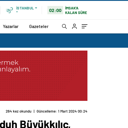
İMSAK'A
İSTANBUL
02:00
KALAN SÜRE
°
Yazarlar
Gazeteler
264 kez okundu
|
Güncelleme: 1 Mart 2024 00:24
duh Büyükkılıç,