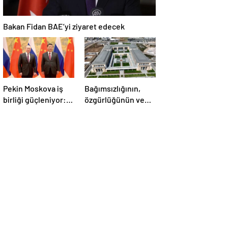
Bakan Fidan BAE’yi ziyaret edecek
Pekin Moskova iş
Bağımsızlığının,
birliği güçleniyor:
özgürlüğünün ve
Çin Devlet Başkanı
güçlü devlet
Zafer Günü için
olduğunun simgesi!
Rusya’da olacak
Türkiye’den Yavru
Vatan’a dev
eserler…