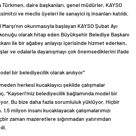
 Türkmen, daire başkanları, genel müdürler, KAYSO
tci ve meclis üyeleri ile sanayici iş insanları katıldı.
al Marşı’nın okunmasıyla başlayan KAYSO Şubat Ayı
ur konuğu olarak hitap eden Büyükşehir Belediye Başkanı
kanı ile bir ağabey anlayışı içerisinde hizmet ederken,
uşlar ve odalarla dayanışmayı çok önemsediklerini ifade
del bir belediyecilik olarak anılıyor”
rmeden herkesi kucaklayıcı şekilde çalışmalar
ıç, “Kayseri’miz belediyecilik bağlamında model bir
luyor. Bu bize daha fazla sorumluluk yüklüyor. Hiçbir
 1,5 milyon insanı kucaklayacak çalışmalarımızı
içbir zaman mazeretlere sığınmadan yatırımdan
di.