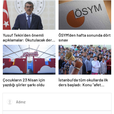
Yusuf Tekin’den önemli
ÖSYM’den hafta sonunda dört
açıklamalar: Okutulacak dersi
sınav
kalmamış öğretmene branş
değişikliği masada
Çocukların 23 Nisan için
İstanbul’da tüm okullarda ilk
yazdığı şiirler şarkı oldu
ders başladı: Konu “afet
farkındalığı”