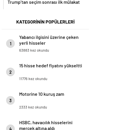
Trump’tan seçim sonrası ilk mülakat
KATEGORİNİN POPÜLERLERİ
Yabancı ilgisini üzerine çeken
yerli hisseler
1
63883 kez okundu
15 hisse hedef fiyatını yükseltti
2
11776 kez okundu
Motorine 10 kuruş zam
3
2333 kez okundu
HSBC, havacılık hisselerini
mercek altına aldı
4