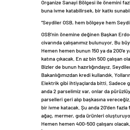
Organize Sanayi Bölgesi ile önemini faz
buna ivme katabilirsek, bir katkı sunabi
“Seydiler OSB, hem bölgeye hem Seydil
OSB’nin önemine değinen Başkan Erdoğ
civarında çalışanımız bulunuyor. Bu büy
Hemen hemen bunun 150 ya da 200’e yakı
katına çıkacak. En az bin 500 çalışan ola
Bizler de bunun hazırlığındayız. Seydiler
Bakanlığımızdan kredi kullandık. Yollarım
Elektrik gibi ihtiyaçlarda bitti. Sadece
anda 2 parselimiz var, onlar da pürüzlü
parselleri geri alıp başkasına vereceğ
bir ivme katacak. Şu anda 20’den fazla 
ağaç, mermer, gıda ürünleri oluşturuyo
Hemen hemen 400-500 çalışanı olacak. İs