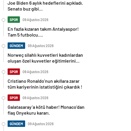
Joe Biden 6 aylık hedeflerini açıkladı.
Senato buz gibi…
SPOR
09 Ağustos 2026
En fazla kızaran takım Antalyaspor!
Tam 5 futbolcu….
GÜNDEM
09 Ağustos 2026
Norweç silahlı kuvvetleri kadınlardan
oluşan özel kuvvetler eğitimlerini
başlattı.
SPOR
09 Ağustos 2026
Cristiano Ronaldo’nun akıllara zarar
tüm kariyerinin istatistiğini çıkardık !
SPOR
09 Ağustos 2026
Galatasaray’a kötü haber! Monaco’dan
flaş Onyekuru kararı.
GÜNDEM
09 Ağustos 2026