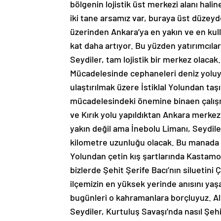
bölgenin lojistik üst merkezi alanı hali
iki tane arsamız var, buraya üst düzeyd
üzerinden Ankara’ya en yakın ve en kull
kat daha artıyor. Bu yüzden yatırımcılar
Seydiler, tam lojistik bir merkez olaca
Mücadelesinde cephaneleri deniz yoluy
ulaştırılmak üzere İstiklal Yolundan taş
mücadelesindeki önemine binaen çalışm
ve Kırık yolu yapıldıktan Ankara merkez
yakın değil ama İnebolu Limanı, Seydil
kilometre uzunluğu olacak. Bu manada ço
Yolundan çetin kış şartlarında Kastam
bizlerde Şehit Şerife Bacı’nın siluetini 
ilçemizin en yüksek yerinde anısını yaşa
bugünleri o kahramanlara borçluyuz. Al
Seydiler, Kurtuluş Savaşı’nda nasıl Şeh