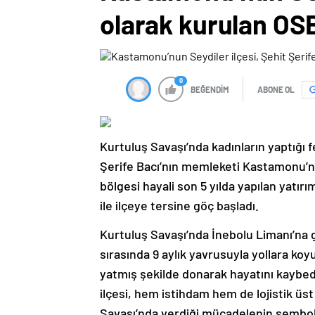
olarak kurulan OSB
0
BEĞENDİM
ABONE OL
Kurtuluş Savaşı’nda kadınların yaptığı 
Şerife Bacı’nın memleketi Kastamonu’nu
bölgesi hayali son 5 yılda yapılan yatır
ile ilçeye tersine göç başladı.
Kurtuluş Savaşı’nda İnebolu Limanı’na 
sırasında 9 aylık yavrusuyla yollara koy
yatmış şekilde donarak hayatını kaybe
ilçesi, hem istihdam hem de lojistik üst
Savaşı’nda verdiği mücadelenin sembolü