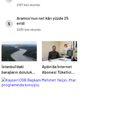
2167 kez okundu
Aramco’nun net kârı yüzde 25
eridi
5
2035 kez okundu
İstanbul’daki
Aydın’da İnternet
barajların doluluk
Abonesi Tüketici
oranı düştü
Şirketle
Anlaşmazlık Yaşadı