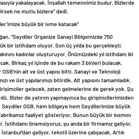
lasıyla yakalayacak. İnşallah temennimiz budur. Bizlerde
lirsek ne mutlu bizlere” dedi.
er’imize büyük bir ivme katacak”
an, “Seydiler Organize Sanayi Bölgemizde 750
ük bir istihdam oluyor. Son üç yılda bu gerçekleşti.
nını kadınlar oluşturuyor. Önümüzdeki yıl istihdam iki
cak. Birkaç yıl içinde de bu rakam 3 binleri bulacak.
 OSB’nin alt ve üst yapısı bitti. Sanayi ve Teknoloji
ızı ve üst yapılarımızı bitirdik. Alt yapısını tamamladık.
 girişimciler gelecek, zaten gelmelerine de gerek yok. Şu
ydü. Bizler de yatırım yapmayınca bu girişimcilerimizden
iz. Seydiler OSB, hem bölgeye hem Seydilerimize büyük
fabrikamız faaliyet gösteriyor. Bunun büyük bir kısmını
r. İstihdamı önemsiyoruz, şu anda bir firmamız geliyor.
tanbul’dan geliyor, tekstil üzerine çalışacak. Artık