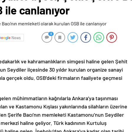
 ile canlanıyor
0
News
fedakarlık ve kahramanlıkların simgesi haline gelen Şehit
n Seydiler ilçesinde 30 yıldır kurulan organize sanayi
ımla gerçek oldu. OSB’deki firmaların faaliyete geçmesi
gelen mühimmatların kağnılarla Ankara’ya taşınması
ulan ve Kastamonu Kışlası yakınlarında silahların üzerine
den Şerife Bacı’nın memleketi Kastamonu’nun Seydiler
 merkezi haline geliyor. Türk kadınının Kurtuluş
 haline gelen, İnebolu’dan Ankara’ya kadar olan tarihi