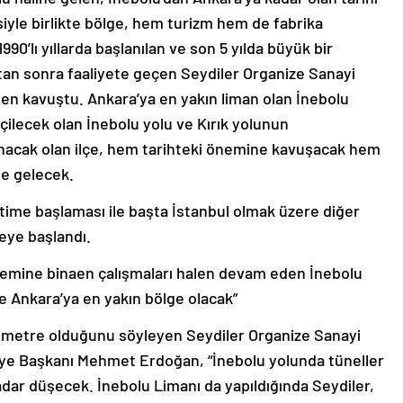
mesiyle birlikte bölge, hem turizm hem de fabrika
90’lı yıllarda başlanılan ve son 5 yılda büyük bir
tan sonra faaliyete geçen Seydiler Organize Sanayi
iden kavuştu. Ankara’ya en yakın liman olan İnebolu
eçilecek olan İnebolu yolu ve Kırık yolunun
acak olan ilçe, hem tarihteki önemine kavuşacak hem
ne gelecek.
etime başlaması ile başta İstanbul olmak üzere diğer
eye başlandı.
nemine binaen çalışmaları halen devam eden İnebolu
ce Ankara’ya en yakın bölge olacak”
kilometre olduğunu söyleyen Seydiler Organize Sanayi
diye Başkanı Mehmet Erdoğan, “İnebolu yolunda tüneller
adar düşecek. İnebolu Limanı da yapıldığında Seydiler,