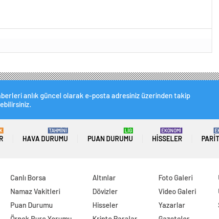
berleri anlık güncel olarak e-posta adresiniz üzerinden takip
ebilirsiniz.
K
TAHMİNİ
LİG
EKONOMİ
E
R
HAVA DURUMU
PUAN DURUMU
HISSELER
PARI
Canlı Borsa
Altınlar
Foto Galeri
Namaz Vakitleri
Dövizler
Video Galeri
Puan Durumu
Hisseler
Yazarlar
Örnek Burç Yorumu
Kripto Paralar
Gazeteler