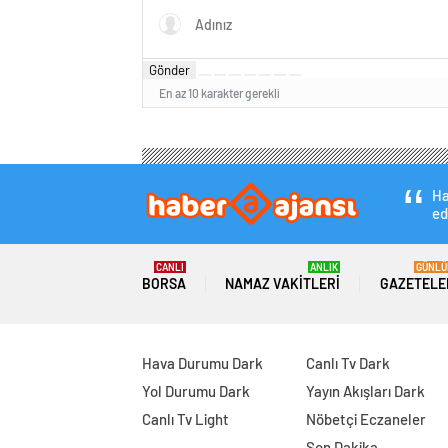
Gönder
En az 10 karakter gerekli
Ha
ed
CANLI
ANLIK
GÜNLÜ
BORSA
NAMAZ VAKITLERI
GAZETELE
Hava Durumu Dark
Canlı Tv Dark
Yol Durumu Dark
Yayın Akışları Dark
Canlı Tv Light
Nöbetçi Eczaneler
Son Dakika