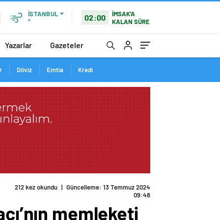
İMSAK'A
İSTANBUL
02:00
KALAN SÜRE
°
Yazarlar
Gazeteler
r
Döviz
Emtia
Kredi
212 kez okundu
|
Güncelleme: 13 Temmuz 2024
09:48
acı’nın memleketi