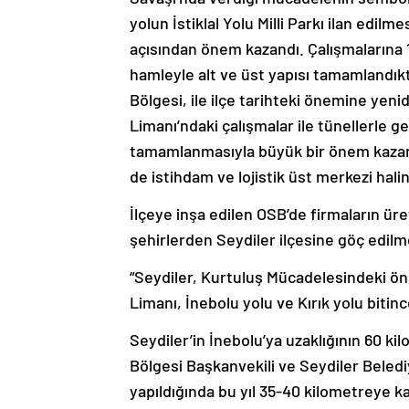
yolun İstiklal Yolu Milli Parkı ilan edil
açısından önem kazandı. Çalışmalarına 19
hamleyle alt ve üst yapısı tamamlandık
Bölgesi, ile ilçe tarihteki önemine yen
Limanı’ndaki çalışmalar ile tünellerle g
tamamlanmasıyla büyük bir önem kazan
de istihdam ve lojistik üst merkezi hali
İlçeye inşa edilen OSB’de firmaların ür
şehirlerden Seydiler ilçesine göç edilm
“Seydiler, Kurtuluş Mücadelesindeki ö
Limanı, İnebolu yolu ve Kırık yolu bitin
Seydiler’in İnebolu’ya uzaklığının 60 
Bölgesi Başkanvekili ve Seydiler Bele
yapıldığında bu yıl 35-40 kilometreye k