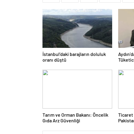
İstanbul’daki barajların doluluk
Aydın’d
oranı düştü
Tüketic
Yaşadı
Tarım ve Orman Bakanı: Öncelik
Ticaret
Gıda Arz Güvenliği
Pakista
5 milya