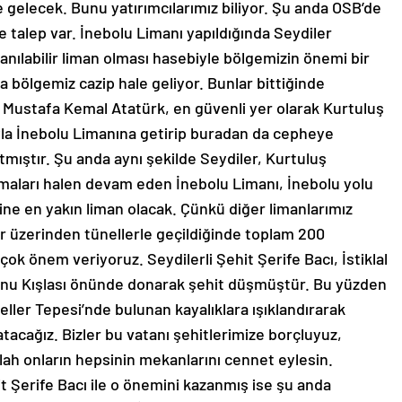
ne gelecek. Bunu yatırımcılarımız biliyor. Şu anda OSB’de
e talep var. İnebolu Limanı yapıldığında Seydiler
anılabilir liman olması hasebiyle bölgemizin önemi bir
a bölgemiz cazip hale geliyor. Bunlar bittiğinde
k. Mustafa Kemal Atatürk, en güvenli yer olarak Kurtuluş
la İnebolu Limanına getirip buradan da cepheye
ıtmıştır. Şu anda aynı şekilde Seydiler, Kurtuluş
aları halen devam eden İnebolu Limanı, İnebolu yolu
ine en yakın liman olacak. Çünkü diğer limanlarımız
er üzerinden tünellerle geçildiğinde toplam 200
k önem veriyoruz. Seydilerli Şehit Şerife Bacı, İstiklal
onu Kışlası önünde donarak şehit düşmüştür. Bu yüzden
Çeller Tepesi’nde bulunan kayalıklara ışıklandırarak
tacağız. Bizler bu vatanı şehitlerimize borçluyuz,
lah onların hepsinin mekanlarını cennet eylesin.
it Şerife Bacı ile o önemini kazanmış ise şu anda