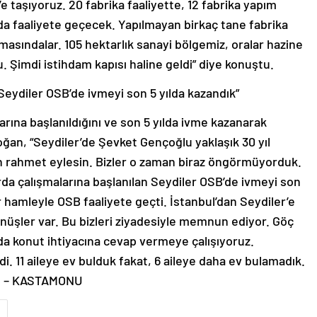
’e taşıyoruz. 20 fabrika faaliyette, 12 fabrika yapım
da faaliyete geçecek. Yapılmayan birkaç tane fabrika
şamasındalar. 105 hektarlık sanayi bölgemiz, oralar hazine
. Şimdi istihdam kapısı haline geldi” diye konuştu.
n Seydiler OSB’de ivmeyi son 5 yılda kazandık”
larına başlanıldığını ve son 5 yılda ivme kazanarak
oğan, “Seydiler’de Şevket Gençoğlu yaklaşık 30 yıl
ah rahmet eylesin. Bizler o zaman biraz öngörmüyorduk.
llarda çalışmalarına başlanılan Seydiler OSB’de ivmeyi son
r hamleyle OSB faaliyete geçti. İstanbul’dan Seydiler’e
nüşler var. Bu bizleri ziyadesiyle memnun ediyor. Göç
da konut ihtiyacına cevap vermeye çalışıyoruz.
di. 11 aileye ev bulduk fakat, 6 aileye daha ev bulamadık.
i. – KASTAMONU