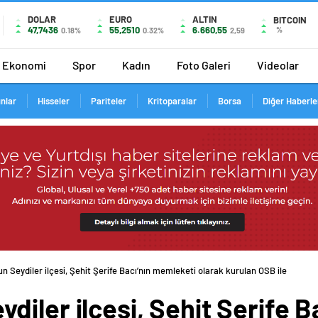
DOLAR
EURO
ALTIN
BITCOIN
47,7436
55,2510
6.660,55
%
0.18%
0.32%
2,59
Ekonomi
Spor
Kadın
Foto Galeri
Videolar
ınlar
Hisseler
Pariteler
Kritoparalar
Borsa
Diğer Haberle
 Seydiler ilçesi, Şehit Şerife Bacı’nın memleketi olarak kurulan OSB ile
iler ilçesi, Şehit Şerife B