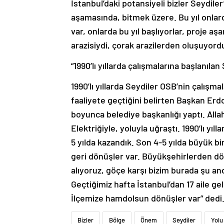
İstanbul’daki potansiyeli bizler Seydiler
aşamasında, bitmek üzere. Bu yıl onlar
var, onlarda bu yıl başlıyorlar, proje a
arazisiydi, çorak arazilerden oluşuyordu
“1990’lı yıllarda çalışmalarına başlanıla
1990’lı yıllarda Seydiler OSB’nin çalışma
faaliyete geçtiğini belirten Başkan Erd
boyunca belediye başkanlığı yaptı. All
Elektriğiyle, yoluyla uğraştı. 1990’lı yı
5 yılda kazandık. Son 4-5 yılda büyük bi
geri dönüşler var. Büyükşehirlerden dö
alıyoruz, göçe karşı bizim burada şu an
Geçtiğimiz hafta İstanbul’dan 17 aile gel
İlçemize hamdolsun dönüşler var” ded
Bizler
Bölge
Önem
Seydiler
Yolu