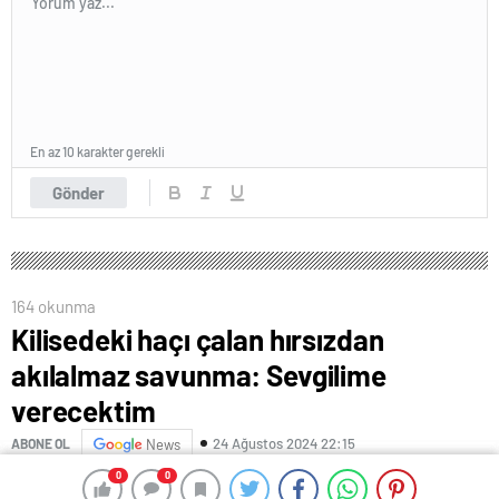
En az 10 karakter gerekli
Gönder
164 okunma
Kilisedeki haçı çalan hırsızdan
akılalmaz savunma: Sevgilime
verecektim
24 Ağustos 2024 22:15
ABONE OL
News
0
0
0
0
Beyoğlu
‘nda bir kilisede gerçekleşen hırsızlık olayında