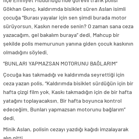
İlçe Emniyet Müdürlüğü’nde görevli trafik polisi
Gökhan Genç, kaldırımda bisiklet süren Aslan isimli
çocuğa “Burası yayalar için sen şimdi burada motor
sürüyorsun. Kaskın nerede senin? O zaman sana ceza
yazacağım, gel bakalım buraya” dedi. Mahcup bir
şekilde polis memurunun yanına giden çocuk kaskının
olmadığını söyledi.
“BUNLARI YAPMAZSAN MOTORUNU BAĞLARIM”
Çocuğa kas takmadığı ve kaldırımda seyrettiği için
ceza yazan polis, “Kaldırımda bisiklet sürdüğün için bir
hafta çizgi film yok. Kaskı takmadığın için de bir hafta
yatağını toplayacaksın. Bir hafta boyunca kontrol
edeceğim. Bunları yapmazsan motorunu bağlarım”
dedi.
Minik Aslan, polisin cezayı yazdığı kağıdı imzalayarak
alıp gitti.