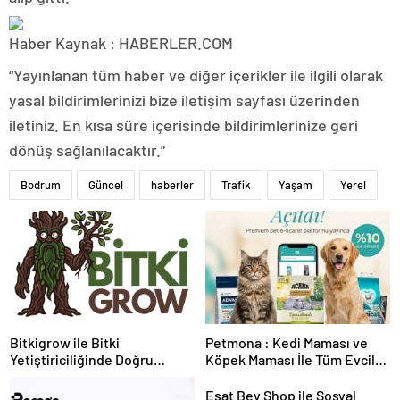
Haber Kaynak : HABERLER.COM
“Yayınlanan tüm haber ve diğer içerikler ile ilgili olarak
yasal bildirimlerinizi bize iletişim sayfası üzerinden
iletiniz. En kısa süre içerisinde bildirimlerinize geri
dönüş sağlanılacaktır.”
Bodrum
Güncel
haberler
Trafik
Yaşam
Yerel
Bitkigrow ile Bitki
Petmona : Kedi Maması ve
Yetiştiriciliğinde Doğru
Köpek Maması İle Tüm Evcil
Ekipman ve Ürün Seçimi
Hayvan Ürünleri
Esat Bey Shop ile Sosyal