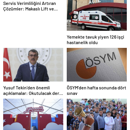
Servis Verimliliğini Artıran
Çözümler: Makaslı Lift ve
Tamirci Lifti Rehberi
Yemekte tavuk yiyen 126 işçi
hastanelik oldu
Yusuf Tekin’den önemli
ÖSYM’den hafta sonunda dört
açıklamalar: Okutulacak dersi
sınav
kalmamış öğretmene branş
değişikliği masada