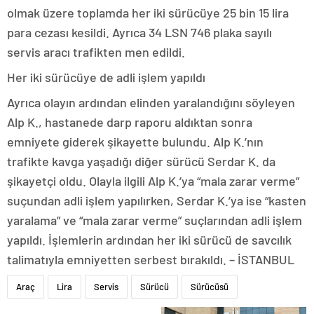
olmak üzere toplamda her iki sürücüye 25 bin 15 lira
para cezası kesildi. Ayrıca 34 LSN 746 plaka sayılı
servis aracı trafikten men edildi.
Her iki sürücüye de adli işlem yapıldı
Ayrıca olayın ardından elinden yaralandığını söyleyen
Alp K., hastanede darp raporu aldıktan sonra
emniyete giderek şikayette bulundu. Alp K.’nın
trafikte kavga yaşadığı diğer sürücü Serdar K. da
şikayetçi oldu. Olayla ilgili Alp K.’ya “mala zarar verme”
suçundan adli işlem yapılırken, Serdar K.’ya ise “kasten
yaralama” ve “mala zarar verme” suçlarından adli işlem
yapıldı. İşlemlerin ardından her iki sürücü de savcılık
talimatıyla emniyetten serbest bırakıldı. – İSTANBUL
Araç
Lira
Servis
Sürücü
Sürücüsü