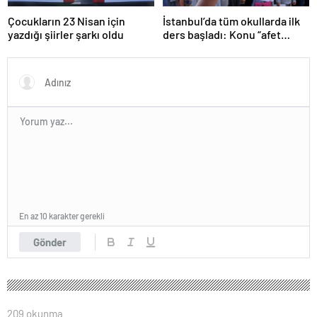
Çocukların 23 Nisan için
İstanbul’da tüm okullarda ilk
yazdığı şiirler şarkı oldu
ders başladı: Konu “afet
farkındalığı”
En az 10 karakter gerekli
Gönder
209 okunma