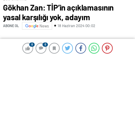
Gökhan Zan: TİP’in açıklamasının
yasal karşılığı yok, adayım
18 Haziran 2024 00:02
ABONE OL
News
0
0
0
0