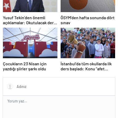
Yusuf Tekin’den önemli
ÖSYM’den hafta sonunda dört
açıklamalar: Okutulacak dersi
sınav
kalmamış öğretmene branş
değişikliği masada
Çocukların 23 Nisan için
İstanbul’da tüm okullarda ilk
yazdığı şiirler şarkı oldu
ders başladı: Konu “afet
farkındalığı”