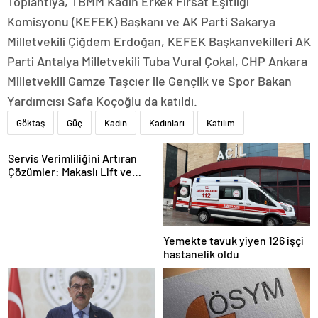
Toplantıya, TBMM Kadın Erkek Fırsat Eşitliği
Komisyonu (KEFEK) Başkanı ve AK Parti Sakarya
Milletvekili Çiğdem Erdoğan, KEFEK Başkanvekilleri AK
Parti Antalya Milletvekili Tuba Vural Çokal, CHP Ankara
Milletvekili Gamze Taşcıer ile Gençlik ve Spor Bakan
Yardımcısı Safa Koçoğlu da katıldı.
Göktaş
Güç
Kadın
Kadınları
Katılım
Servis Verimliliğini Artıran
Çözümler: Makaslı Lift ve
Tamirci Lifti Rehberi
Yemekte tavuk yiyen 126 işçi
hastanelik oldu