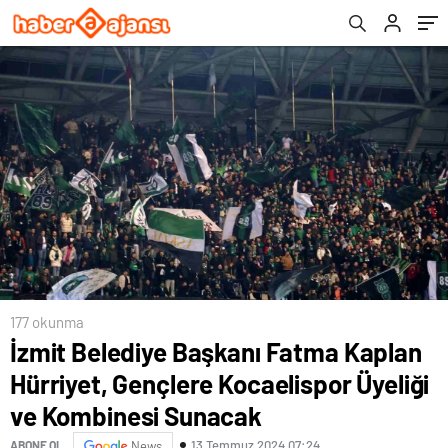
Kombinesi Sunacak
177 okunma
İzmit Belediye Başkanı Fatma Kaplan
Hürriyet, Gençlere Kocaelispor Üyeliği
ve Kombinesi Sunacak
13 Temmuz 2024 07:24
ABONE OL
News