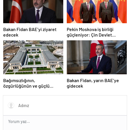
Bakan Fidan BAE’yi ziyaret
Pekin Moskova iş birliği
edecek
güçleniyor: Çin Devlet
Başkanı Zafer Günü için
Rusya’da olacak
Bağımsızlığının,
Bakan Fidan, yarın BAE’ye
özgürlüğünün ve güçlü
gidecek
devlet olduğunun simgesi!
Türkiye’den Yavru Vatan’a dev
eserler…