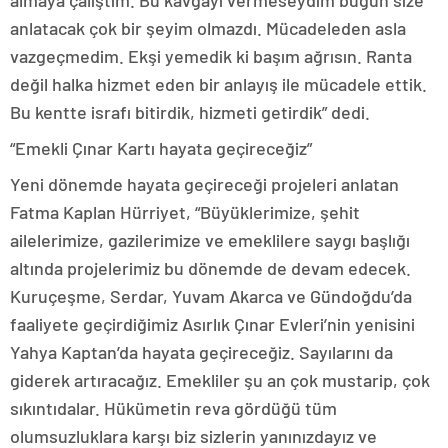
almaya çalıştım. Bu kavgayı vermeseydim bugün size
anlatacak çok bir şeyim olmazdı. Mücadeleden asla
vazgeçmedim. Ekşi yemedik ki başım ağrısın. Ranta
değil halka hizmet eden bir anlayış ile mücadele ettik.
Bu kentte israfı bitirdik, hizmeti getirdik” dedi.
“Emekli Çınar Kartı hayata geçireceğiz”
Yeni dönemde hayata geçireceği projeleri anlatan
Fatma Kaplan Hürriyet, “Büyüklerimize, şehit
ailelerimize, gazilerimize ve emeklilere saygı başlığı
altında projelerimiz bu dönemde de devam edecek.
Kuruçeşme, Serdar, Yuvam Akarca ve Gündoğdu’da
faaliyete geçirdiğimiz Asırlık Çınar Evleri’nin yenisini
Yahya Kaptan’da hayata geçireceğiz. Sayılarını da
giderek artıracağız. Emekliler şu an çok mustarip, çok
sıkıntıdalar. Hükümetin reva gördüğü tüm
olumsuzluklara karşı biz sizlerin yanınızdayız ve