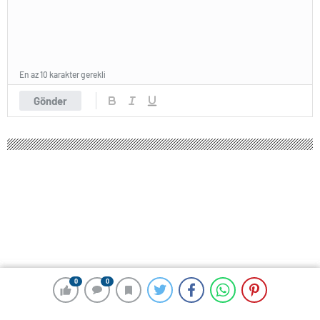
En az 10 karakter gerekli
Gönder
0
0
0
0