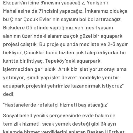
Ekopark’ın içine 6’ıncısını yapacağız. Yenişehir
Mahallesine de 7’incisini yapacağız. İmkanımız oldukça
bu Çınar Çocuk Evlerinin sayısını bol bol artıracağız.
Bıçkıdere Göletinde yaptığımız yeni nesil yaşam
alanının üzerindeki alanımıza çok güzel bir aquapark
projesi çalıştık. Bu proje şu anda mecliste ve 2-3 aydır
bekliyor. Çocuklar bunu bizden çok talep ediyorlar bu
kentte bir ihtiyaç. Tepeköy’deki aquarparkı
işletmeciden geri aldık. Artık biz işletiyoruz orayı ama
yetmiyor. Şimdi yap işlet devret modeliyle yeni bir
aquapark projesini şehrimize kazandırmak istiyoruz”
dedi.
“Hastanelerde refakatçi hizmeti başlatacağız”
Sosyal belediyecilik çerçevesinde evde bakım ile
temizlik hizmeti, sıcak yemek desteği gibi 34 ayrı
kalemde hizmet verdiklerini anlatan Başkan Hürriyet,