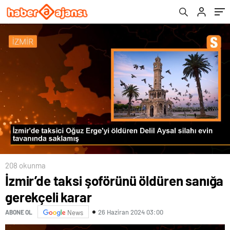
208 okunma
İzmir’de taksi şoförünü öldüren sanığa
gerekçeli karar
26 Haziran 2024 03:00
ABONE OL
News