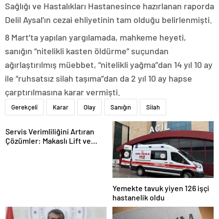
Sağlığı ve Hastalıkları Hastanesince hazırlanan raporda
Delil Aysal’ın cezai ehliyetinin tam olduğu belirlenmişti.
8 Mart’ta yapılan yargılamada, mahkeme heyeti,
sanığın “nitelikli kasten öldürme” suçundan
ağırlaştırılmış müebbet, “nitelikli yağma”dan 14 yıl 10 ay
ile “ruhsatsız silah taşıma”dan da 2 yıl 10 ay hapse
çarptırılmasına karar vermişti.
Gerekçeli
Karar
Olay
Sanığın
Silah
Servis Verimliliğini Artıran
Çözümler: Makaslı Lift ve
Tamirci Lifti Rehberi
Yemekte tavuk yiyen 126 işçi
hastanelik oldu