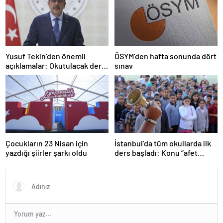
Yusuf Tekin’den önemli
ÖSYM’den hafta sonunda dört
açıklamalar: Okutulacak dersi
sınav
kalmamış öğretmene branş
değişikliği masada
Çocukların 23 Nisan için
İstanbul’da tüm okullarda ilk
yazdığı şiirler şarkı oldu
ders başladı: Konu “afet
farkındalığı”