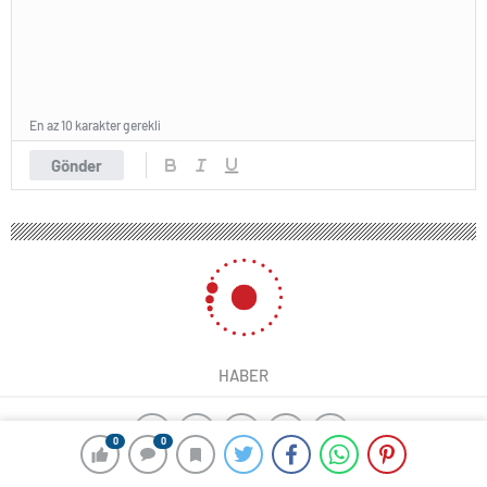
En az 10 karakter gerekli
Gönder
HABER
0
0
yangın algılama sistemleri
ajax alarm