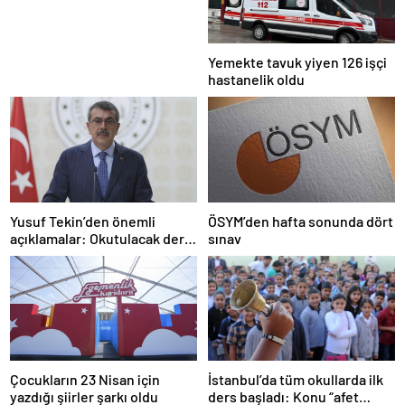
Yemekte tavuk yiyen 126 işçi
hastanelik oldu
Yusuf Tekin’den önemli
ÖSYM’den hafta sonunda dört
açıklamalar: Okutulacak dersi
sınav
kalmamış öğretmene branş
değişikliği masada
Çocukların 23 Nisan için
İstanbul’da tüm okullarda ilk
yazdığı şiirler şarkı oldu
ders başladı: Konu “afet