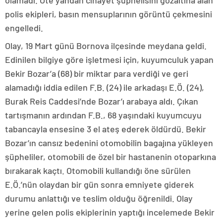
olamadı. Öte yandan cinayet şüphelisini gözaltına alan
polis ekipleri, basın mensuplarının görüntü çekmesini
engelledi.
Olay, 19 Mart günü Bornova ilçesinde meydana geldi.
Edinilen bilgiye göre işletmesi için, kuyumculuk yapan
Bekir Bozar’a (68) bir miktar para verdiği ve geri
alamadığı iddia edilen F.B. (24) ile arkadaşı E.Ö. (24),
Burak Reis Caddesi’nde Bozar’ı arabaya aldı. Çıkan
tartışmanın ardından F.B., 68 yaşındaki kuyumcuyu
tabancayla ensesine 3 el ateş ederek öldürdü. Bekir
Bozar’ın cansız bedenini otomobilin bagajına yükleyen
şüpheliler, otomobili de özel bir hastanenin otoparkına
bırakarak kaçtı. Otomobili kullandığı öne sürülen
E.Ö.’nün olaydan bir gün sonra emniyete giderek
durumu anlattığı ve teslim olduğu öğrenildi. Olay
yerine gelen polis ekiplerinin yaptığı incelemede Bekir