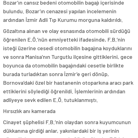
Bozar’ın cansız bedeni otomobilin bagajı içerisinde
bulundu. Bozar’ın cenazesi yapılan incelemenin
ardından İzmir Adli Tıp Kurumu morguna kaldırıldı.
Gözaltına alınan ve olay esnasında otomobili sürdüğü
öğrenilen E.Ö.’nün emniyetteki ifadesinde, F.B.’nin
isteği üzerine cesedi otomobilin bagajına koyduklarını
ve sonra Manisa’nın Turgutlu ilçesine gittiklerini, gece
boyunca da otomobilin bagajındaki cesetle birlikte
burada turladıktan sonra İzmir’e geri dönüp,
Bornova’daki özel bir hastanenin otoparkına aracı park
ettiklerini söylediği öğrenildi. İşlemlerinin ardından
adliyeye sevk edilen E.Ö. tutuklanmıştı.
Hırsızlık anı kamerada
Cinayet şüphelisi F.B.’nin olaydan sonra kuyumcunun
dükkanına girdiği anlar, yakınlardaki bir iş yerinin