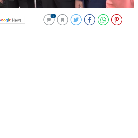
0
News