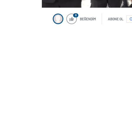
0
BEĞENDİM
ABONE OL