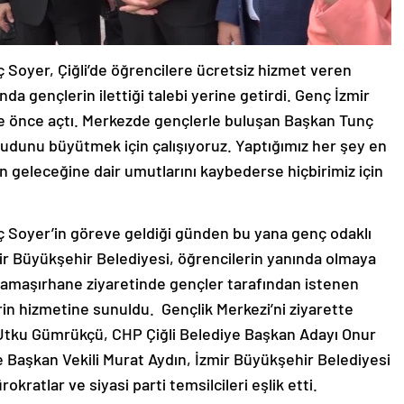
 Soyer, Çiğli’de öğrencilere ücretsiz hizmet veren
da gençlerin ilettiği talebi yerine getirdi. Genç İzmir
süre önce açtı. Merkezde gençlerle buluşan Başkan Tunç
udunu büyütmek için çalışıyoruz. Yaptığımız her şey en
n geleceğine dair umutlarını kaybederse hiçbirimiz için
ç Soyer’in göreve geldiği günden bu yana genç odaklı
ir Büyükşehir Belediyesi, öğrencilerin yanında olmaya
 çamaşırhane ziyaretinde gençler tarafından istenen
rin hizmetine sunuldu. Gençlik Merkezi’ni ziyarette
 Utku Gümrükçü, CHP Çiğli Belediye Başkan Adayı Onur
e Başkan Vekili Murat Aydın, İzmir Büyükşehir Belediyesi
okratlar ve siyasi parti temsilcileri eşlik etti.