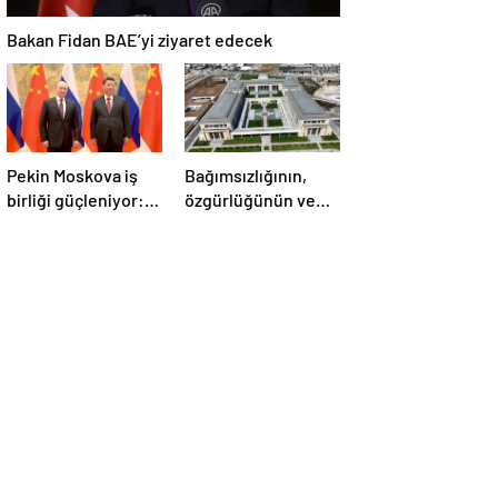
Bakan Fidan BAE’yi ziyaret edecek
Pekin Moskova iş
Bağımsızlığının,
birliği güçleniyor:
özgürlüğünün ve
Çin Devlet Başkanı
güçlü devlet
Zafer Günü için
olduğunun simgesi!
Rusya’da olacak
Türkiye’den Yavru
Vatan’a dev
eserler…