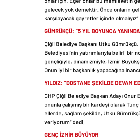
onlar için. Eğer onlar bu memleketin ge
gelecek yok demektir. Önce onların gelec
karşılayacak gayretler içinde olmalıyız”
GÜMRÜKÇÜ: “5 YIL BOYUNCA YANINDA
Çiğli Belediye Başkanı Utku Gümrükçü, “5
Belediyesi’nin yatırımlarıyla belirli bi
gençliğiyle, dinamizmiyle, İzmir Büyük
Onun iyi bir başkanlık yapacağına inanc
YILDIZ: “DOSTANE ŞEKİLDE DEVAM E
CHP Çiğli Belediye Başkan Adayı Onur E
onunla çalışmış bir kardeşi olarak Tunç 
ellerde, sağlam şekilde, Utku Gümrükçü
veriyorum” dedi.
GENÇ İZMİR BÜYÜYOR