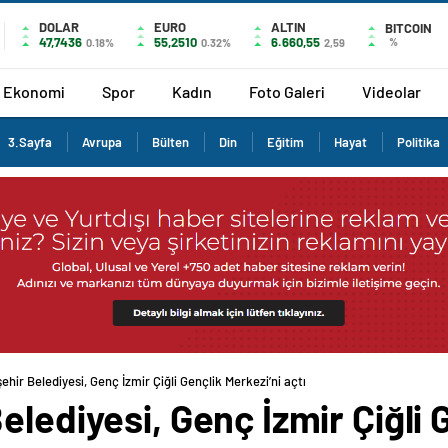
DOLAR
EURO
ALTIN
BITCOIN
47,7436
55,2510
6.660,55
%
0.18%
0.32%
2,59
Ekonomi
Spor
Kadın
Foto Galeri
Videolar
3.Sayfa
Avrupa
Bülten
Din
Eğitim
Hayat
Politika
ehir Belediyesi, Genç İzmir Çiğli Gençlik Merkezi’ni açtı
lediyesi, Genç İzmir Çiğli 