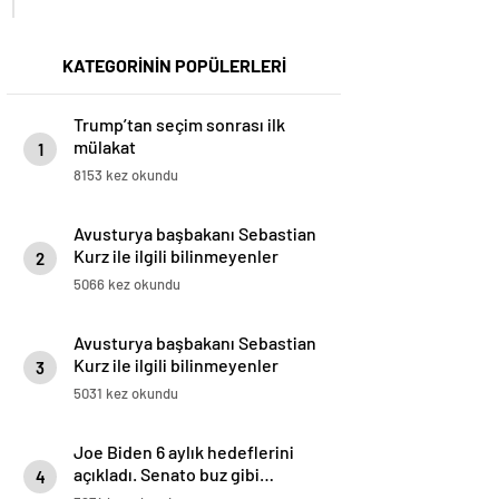
KATEGORİNİN POPÜLERLERİ
Trump’tan seçim sonrası ilk
mülakat
1
8153 kez okundu
Avusturya başbakanı Sebastian
Kurz ile ilgili bilinmeyenler
2
5066 kez okundu
Avusturya başbakanı Sebastian
Kurz ile ilgili bilinmeyenler
3
5031 kez okundu
Joe Biden 6 aylık hedeflerini
açıkladı. Senato buz gibi…
4