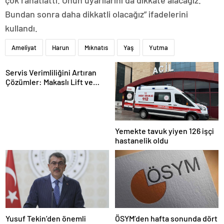
çok rahatlattı. Onun uyarılarını da dikkate alacağız.
Bundan sonra daha dikkatli olacağız” ifadelerini
kullandı.
Ameliyat
Harun
Mıknatıs
Yaş
Yutma
Servis Verimliliğini Artıran
Çözümler: Makaslı Lift ve
Tamirci Lifti Rehberi
Yemekte tavuk yiyen 126 işçi
hastanelik oldu
Yusuf Tekin’den önemli
ÖSYM’den hafta sonunda dört