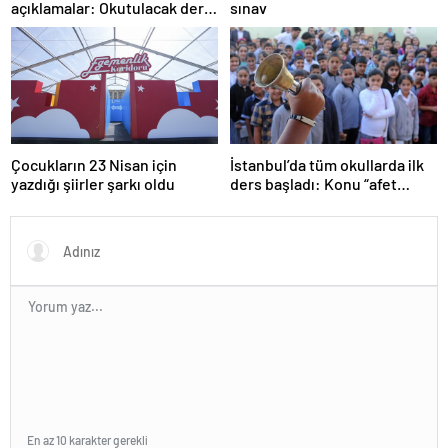
açıklamalar: Okutulacak dersi
sınav
kalmamış öğretmene branş
değişikliği masada
Çocukların 23 Nisan için
İstanbul’da tüm okullarda ilk
yazdığı şiirler şarkı oldu
ders başladı: Konu “afet
farkındalığı”
En az 10 karakter gerekli