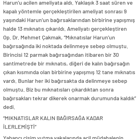
Harun’u acilen ameliyata aldı. Yaklaşık 3 saat süren ve
kapalı yöntemle gerçekleştirilen ameliyat sonrası 9
yaşındaki Harun’un bağırsaklarından birbirine yapışmış
halde 13 mıknatıs çıkarıldı. Ameliyatı gerçekleştiren
Op. Dr. Mehmet Çakmak, “Mıknatıslar Harun’un
bağırsağında iki noktada delinmeye sebep olmuştu.
Birincisi 12 parmak bağırsağından itibaren bir 30
santimetrede bir mıknatıs, diğeri de kalın bağırsağın
çıkan kısmında olan birbirine yapışmış 12 tane mıknatıs
vardı. Bunlar her iki bağırsakta da delinmeye sebep
olmuştu. Biz bu mıknatısları çıkardıktan sonra
bağırsakları tekrar dikerek onarmak durumunda kaldık”
dedi.
“MIKNATISLAR KALIN BAĞIRSAĞA KADAR
İLERLEMİŞTİ”
Yabancı cisim yutma vakalarında acil müdahalenin