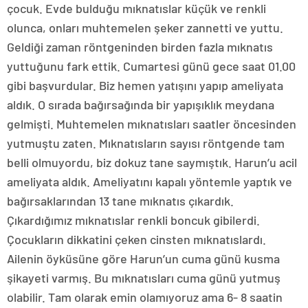
çocuk. Evde bulduğu mıknatıslar küçük ve renkli
olunca, onları muhtemelen şeker zannetti ve yuttu.
Geldiği zaman röntgeninden birden fazla mıknatıs
yuttuğunu fark ettik. Cumartesi günü gece saat 01.00
gibi başvurdular. Biz hemen yatışını yapıp ameliyata
aldık. O sırada bağırsağında bir yapışıklık meydana
gelmişti. Muhtemelen mıknatısları saatler öncesinden
yutmuştu zaten. Mıknatısların sayısı röntgende tam
belli olmuyordu, biz dokuz tane saymıştık. Harun’u acil
ameliyata aldık. Ameliyatını kapalı yöntemle yaptık ve
bağırsaklarından 13 tane mıknatıs çıkardık.
Çıkardığımız mıknatıslar renkli boncuk gibilerdi.
Çocukların dikkatini çeken cinsten mıknatıslardı.
Ailenin öyküsüne göre Harun’un cuma günü kusma
şikayeti varmış. Bu mıknatısları cuma günü yutmuş
olabilir. Tam olarak emin olamıyoruz ama 6- 8 saatin