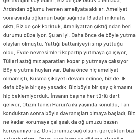
gerektiğini söylediler. Biz de şok olduk o esnada.
Ardından oğlumu hemen ameliyata aldılar. Ameliyat
sonrasında oğlumun bağırsağında 13 adet mıknatıs
çıktı. Biz de çok korktuk. Ameliyattan çıktığından beri
durumu düzeliyor. Şu an iyi. Daha önce de böyle yutma
olayları olmuştu. Yattığı battaniyeyi ısırıp yuttuğu
oldu. Evde nevresimleri kopartıp yutmaya çalışıyor.
Tülleri astığımız aparatları koparıp yutmaya çalışıyor.
Böyle yutma huyları var. Daha önce hiç ameliyat
olmamıştı. Kusma şikayeti devam edince, biz de ilk
defa böyle bir şey yaşadık. Biz böyle bir şey çıkmasını
hiç beklemiyorduk. İnsanın başına her türlü dert
geliyor. Otizm tanısı Harun’a iki yaşında konuldu. Tanı
konduktan sonra böyle davranışları olmaya başladı. Biz
ne kadar korumaya çalışsak da oğlumuzu bazen
koruyamıyoruz. Doktorumuz sağ olsun, gerçekten bizi