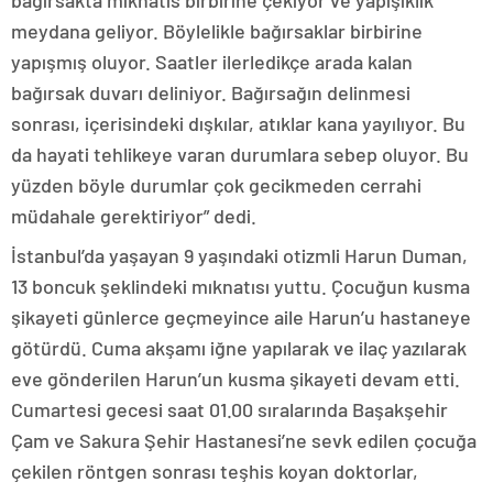
bağırsakta mıknatıs birbirine çekiyor ve yapışıklık
meydana geliyor. Böylelikle bağırsaklar birbirine
yapışmış oluyor. Saatler ilerledikçe arada kalan
bağırsak duvarı deliniyor. Bağırsağın delinmesi
sonrası, içerisindeki dışkılar, atıklar kana yayılıyor. Bu
da hayati tehlikeye varan durumlara sebep oluyor. Bu
yüzden böyle durumlar çok gecikmeden cerrahi
müdahale gerektiriyor” dedi.
İstanbul’da yaşayan 9 yaşındaki otizmli Harun Duman,
13 boncuk şeklindeki mıknatısı yuttu. Çocuğun kusma
şikayeti günlerce geçmeyince aile Harun’u hastaneye
götürdü. Cuma akşamı iğne yapılarak ve ilaç yazılarak
eve gönderilen Harun’un kusma şikayeti devam etti.
Cumartesi gecesi saat 01.00 sıralarında Başakşehir
Çam ve Sakura Şehir Hastanesi’ne sevk edilen çocuğa
çekilen röntgen sonrası teşhis koyan doktorlar,