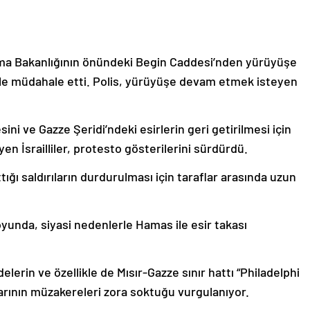
vunma Bakanlığının önündeki Begin Caddesi’nden yürüyüşe
lerle müdahale etti. Polis, yürüyüşe devam etmek isteyen
ni ve Gazze Şeridi’ndeki esirlerin geri getirilmesi için
n İsrailliler, protesto gösterilerini sürdürdü.
ttığı saldırıların durdurulması için taraflar arasında uzun
yunda, siyasi nedenlerle Hamas ile esir takası
elerin ve özellikle de Mısır-Gazze sınır hattı “Philadelphi
rının müzakereleri zora soktuğu vurgulanıyor.