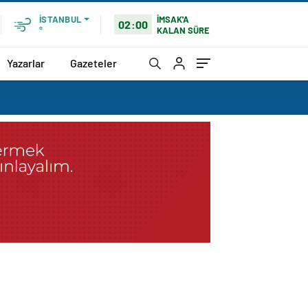
İMSAK'A
İSTANBUL
02:00
KALAN SÜRE
°
Yazarlar
Gazeteler