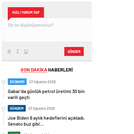
HIZLI YORUM YAP
GÖNDER
SON DAKİKA
HABERLERİ
EKONOMİ
07 Ağustos 2026
Gabar’da günlük petrol üretimi 30 bin
varili geçti
GÜNDEM
07 Ağustos 2026
Joe Biden 6 aylık hedeflerini açıkladı.
Senato buz gibi…