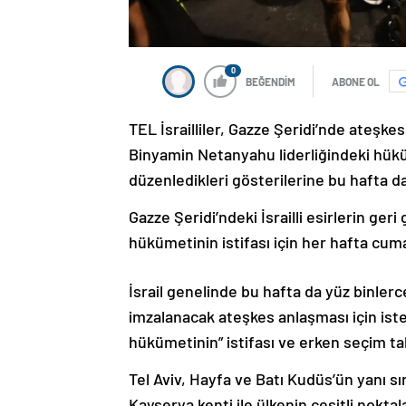
0
BEĞENDİM
ABONE OL
TEL İsrailliler, Gazze Şeridi’nde ateşke
Binyamin Netanyahu liderliğindeki hükü
düzenledikleri gösterilerine bu hafta d
Gazze Şeridi’ndeki İsrailli esirlerin ge
hükümetinin istifası için her hafta cu
İsrail genelinde bu hafta da yüz binlerce
imzalanacak ateşkes anlaşması için isteks
hükümetinin” istifası ve erken seçim tal
Tel Aviv, Hayfa ve Batı Kudüs’ün yanı
Kayserya kenti ile ülkenin çeşitli noktal