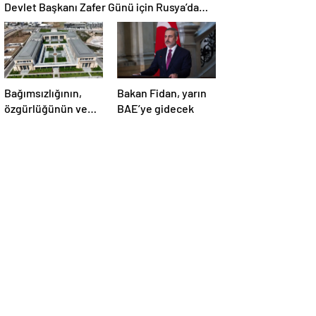
Devlet Başkanı Zafer Günü için Rusya’da
olacak
Bağımsızlığının,
Bakan Fidan, yarın
özgürlüğünün ve
BAE’ye gidecek
güçlü devlet
olduğunun simgesi!
Türkiye’den Yavru
Vatan’a dev
eserler…