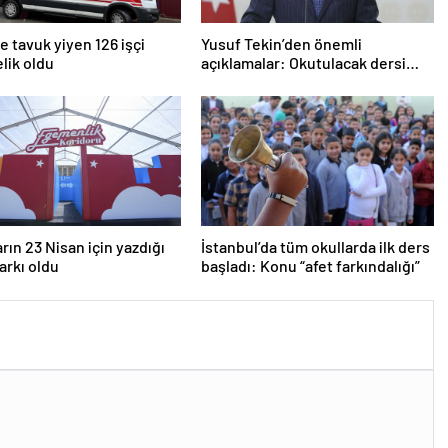
 tavuk yiyen 126 işçi
Yusuf Tekin’den önemli
lik oldu
açıklamalar: Okutulacak dersi
kalmamış öğretmene branş
değişikliği masada
rın 23 Nisan için yazdığı
İstanbul’da tüm okullarda ilk ders
şarkı oldu
başladı: Konu “afet farkındalığı”