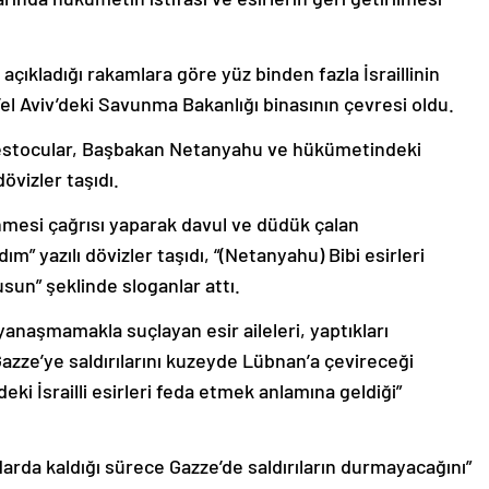
açıkladığı rakamlara göre yüz binden fazla İsraillinin
el Aviv’deki Savunma Bakanlığı binasının çevresi oldu.
otestocular, Başbakan Netanyahu ve hükümetindeki
övizler taşıdı.
dönmesi çağrısı yaparak davul ve düdük çalan
m” yazılı dövizler taşıdı, “(Netanyahu) Bibi esirleri
sun” şeklinde sloganlar attı.
anaşmamakla suçlayan esir aileleri, yaptıkları
zze’ye saldırılarını kuzeyde Lübnan’a çevireceği
ki İsrailli esirleri feda etmek anlamına geldiği”
ktidarda kaldığı sürece Gazze’de saldırıların durmayacağını”