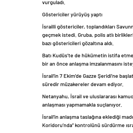
vurguladı.
Göstericiler yürüyüş yaptı
İsrailli göstericiler, toplandıkları Sa
geçmek istedi. Gruba, polis atlı birlik
bazı göstericileri gözaltına aldı.
Batı Kudüs’te de hükümetin istifa etmesi
bir an önce anlaşma imzalanmasını isteye
İsrail’in 7 Ekim’de Gazze Şeridi’ne başla
süredir müzakereler devam ediyor.
Netanyahu, İsrail ve uluslararası kamuo
anlaşması yapmamakla suçlanıyor.
İsrail’in anlaşma taslağına eklediği madd
Koridoru’nda” kontrolünü sürdürme ısra