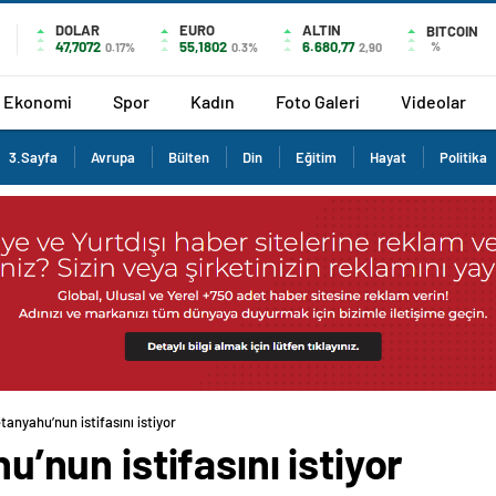
DOLAR
EURO
ALTIN
BITCOIN
47,7072
55,1802
6.680,77
%
0.17%
0.3%
2,90
Ekonomi
Spor
Kadın
Foto Galeri
Videolar
3.Sayfa
Avrupa
Bülten
Din
Eğitim
Hayat
Politika
Netanyahu’nun istifasını istiyor
hu’nun istifasını istiyor