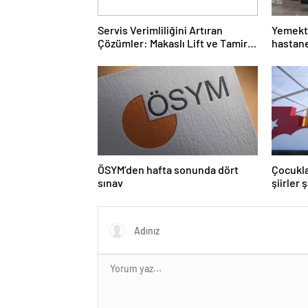
Servis Verimliliğini Artıran
Yemekte
Çözümler: Makaslı Lift ve Tamirci
hastane
Lifti Rehberi
ÖSYM’den hafta sonunda dört
Çocukla
sınav
şiirler 