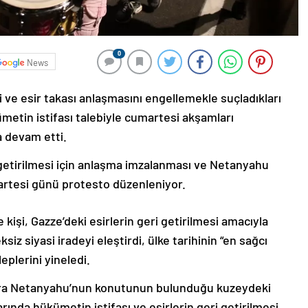
0
News
si ve esir takası anlaşmasını engellemekle suçladıkları
metin istifası talebiyle cumartesi akşamları
a devam etti.
ri getirilmesi için anlaşma imzalanması ve Netanyahu
martesi günü protesto düzenleniyor.
 kişi, Gazze’deki esirlerin geri getirilmesi amacıyla
iz siyasi iradeyi eleştirdi, ülke tarihinin “en sağcı
eplerini yineledi.
 sıra Netanyahu’nun konutunun bulunduğu kuzeydeki
arında hükümetin istifası ve esirlerin geri getirilmesi