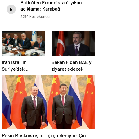
Putin’den Ermenistan’ı yıkan
açıklama: Karabağ
5
Azerbaycan’ın ayrılmaz bir
2214 kez okundu
parçasıdır!
İran İsrail’in
Bakan Fidan BAE’yi
Suriye’deki
ziyaret edecek
saldırılarını kınadı
Pekin Moskova iş birliği güçleniyor: Çin