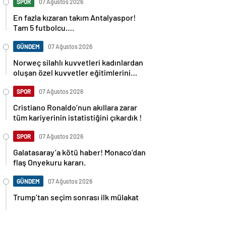
SPOR
07 Ağustos 2026
En fazla kızaran takım Antalyaspor!
Tam 5 futbolcu….
GÜNDEM
07 Ağustos 2026
Norweç silahlı kuvvetleri kadınlardan
oluşan özel kuvvetler eğitimlerini
başlattı.
SPOR
07 Ağustos 2026
Cristiano Ronaldo’nun akıllara zarar
tüm kariyerinin istatistiğini çıkardık !
SPOR
07 Ağustos 2026
Galatasaray’a kötü haber! Monaco’dan
flaş Onyekuru kararı.
GÜNDEM
07 Ağustos 2026
Trump’tan seçim sonrası ilk mülakat