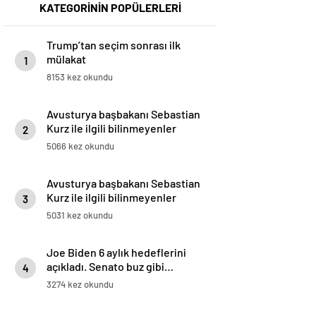
KATEGORİNİN POPÜLERLERİ
Trump’tan seçim sonrası ilk
mülakat
1
8153 kez okundu
Avusturya başbakanı Sebastian
Kurz ile ilgili bilinmeyenler
2
5066 kez okundu
Avusturya başbakanı Sebastian
Kurz ile ilgili bilinmeyenler
3
5031 kez okundu
Joe Biden 6 aylık hedeflerini
açıkladı. Senato buz gibi…
4
3274 kez okundu