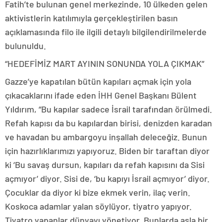
Fatih’te bulunan genel merkezinde, 10 ülkeden gelen
aktivistlerin katılımıyla gerçekleştirilen basın
açıklamasında filo ile ilgili detaylı bilgilendirilmelerde
bulunuldu.
“HEDEFİMİZ MART AYININ SONUNDA YOLA ÇIKMAK”
Gazze’ye kapatılan bütün kapıları açmak için yola
çıkacaklarını ifade eden İHH Genel Başkanı Bülent
Yıldırım, “Bu kapılar sadece İsrail tarafından örülmedi.
Refah kapısı da bu kapılardan birisi, denizden karadan
ve havadan bu ambargoyu inşallah deleceğiz. Bunun
için hazırlıklarımızı yapıyoruz. Biden bir taraftan diyor
ki ‘Bu savaş dursun, kapıları da refah kapısını da Sisi
açmıyor’ diyor. Sisi de, ‘bu kapıyı İsrail açmıyor’ diyor.
Çocuklar da diyor ki bize ekmek verin, ilaç verin.
Koskoca adamlar yalan söylüyor, tiyatro yapıyor.
Tiyatro yapanlar dünyayı yönetiyor. Bunlarda asla bir