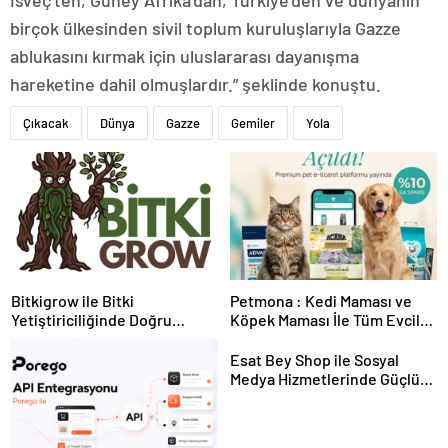
İsveç’ten, Güney Afrika’dan, Türkiye’den ve dünyanın
birçok ülkesinden sivil toplum kuruluşlarıyla Gazze
ablukasını kırmak için uluslararası dayanışma
hareketine dahil olmuşlardır.” şeklinde konuştu.
Çıkacak
Dünya
Gazze
Gemiler
Yola
Bitkigrow ile Bitki
Petmona : Kedi Maması ve
Yetiştiriciliğinde Doğru
Köpek Maması İle Tüm Evcil
Ekipman ve Ürün Seçimi
Hayvan Ürünleri
Esat Bey Shop ile Sosyal
Medya Hizmetlerinde Güçlü
Panel Deneyimi