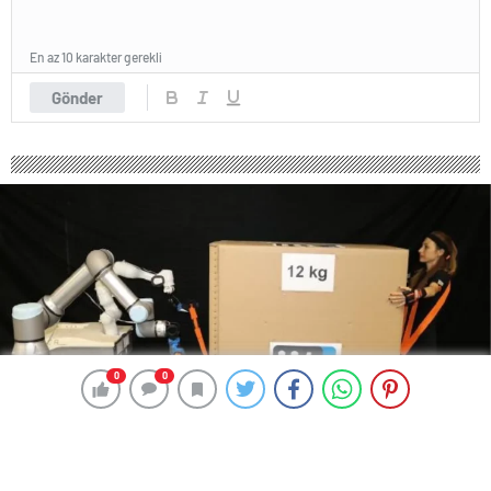
En az 10 karakter gerekli
Gönder
0
0
0
0
238 okunma