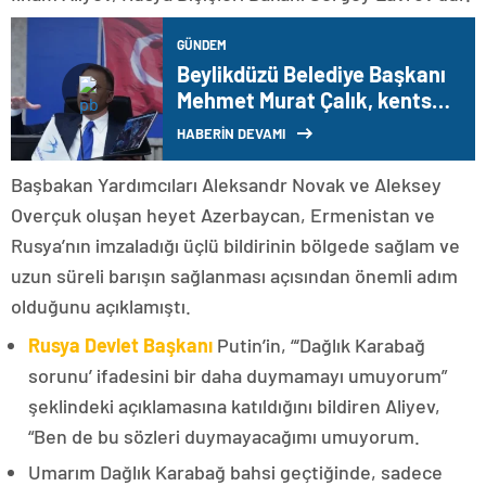
GÜNDEM
Beylikdüzü Belediye Başkanı
Mehmet Murat Çalık, kentsel
yenilenme projesini açıkladı
HABERİN DEVAMI
Başbakan Yardımcıları Aleksandr Novak ve Aleksey
Overçuk oluşan heyet Azerbaycan, Ermenistan ve
Rusya’nın imzaladığı üçlü bildirinin bölgede sağlam ve
uzun süreli barışın sağlanması açısından önemli adım
olduğunu açıklamıştı.
Rusya Devlet Başkanı
Putin’in, “‘Dağlık Karabağ
sorunu’ ifadesini bir daha duymamayı umuyorum”
şeklindeki açıklamasına katıldığını bildiren Aliyev,
“Ben de bu sözleri duymayacağımı umuyorum.
Umarım Dağlık Karabağ bahsi geçtiğinde, sadece