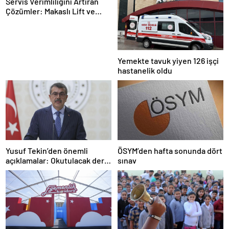
Servis Verimliliğini Artıran
Çözümler: Makaslı Lift ve
Tamirci Lifti Rehberi
Yemekte tavuk yiyen 126 işçi
hastanelik oldu
Yusuf Tekin’den önemli
ÖSYM’den hafta sonunda dört
açıklamalar: Okutulacak dersi
sınav
kalmamış öğretmene branş
değişikliği masada