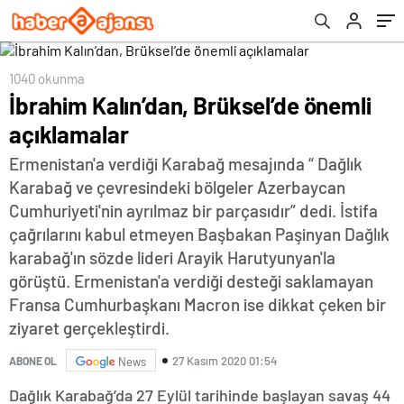
1040 okunma
İbrahim Kalın’dan, Brüksel’de önemli
açıklamalar
Ermenistan'a verdiği Karabağ mesajında “ Dağlık
Karabağ ve çevresindeki bölgeler Azerbaycan
Cumhuriyeti'nin ayrılmaz bir parçasıdır” dedi. İstifa
çağrılarını kabul etmeyen Başbakan Paşinyan Dağlık
karabağ'ın sözde lideri Arayik Harutyunyan'la
görüştü. Ermenistan'a verdiği desteği saklamayan
Fransa Cumhurbaşkanı Macron ise dikkat çeken bir
ziyaret gerçekleştirdi.
27 Kasım 2020 01:54
ABONE OL
News
Dağlık Karabağ’da 27 Eylül tarihinde başlayan savaş 44