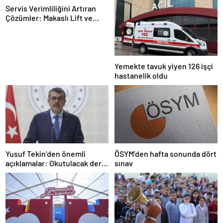
Servis Verimliliğini Artıran
Çözümler: Makaslı Lift ve
Tamirci Lifti Rehberi
Yemekte tavuk yiyen 126 işçi
hastanelik oldu
Yusuf Tekin’den önemli
ÖSYM’den hafta sonunda dört
açıklamalar: Okutulacak dersi
sınav
kalmamış öğretmene branş
değişikliği masada