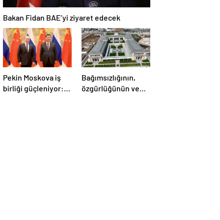
Bakan Fidan BAE’yi ziyaret edecek
Pekin Moskova iş
Bağımsızlığının,
birliği güçleniyor:
özgürlüğünün ve
Çin Devlet Başkanı
güçlü devlet
Zafer Günü için
olduğunun simgesi!
Rusya’da olacak
Türkiye’den Yavru
Vatan’a dev
eserler…