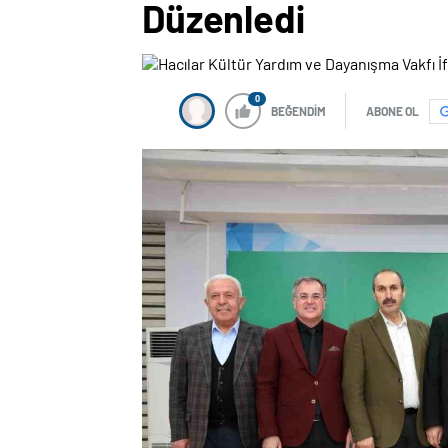
Düzenledi
0
BEĞENDİM
ABONE OL