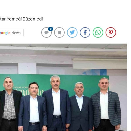
0
News