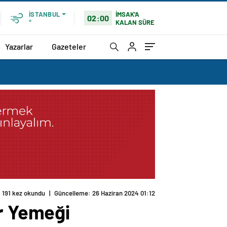
İMSAK'A
İSTANBUL
02:00
KALAN SÜRE
°
Yazarlar
Gazeteler
191 kez okundu
|
Güncelleme: 26 Haziran 2024 01:12
ar Yemeği