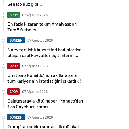
Senato buz gibi…
SPOR
07 Ağustos 2026
En fazla kızaran takım Antalyaspor!
Tam 5 futbolcu….
GÜNDEM
07 Ağustos 2026
Norweç silahlı kuvvetleri kadınlardan
oluşan özel kuvvetler eğitimlerini
başlattı.
SPOR
07 Ağustos 2026
Cristiano Ronaldo’nun akıllara zarar
tüm kariyerinin istatistiğini çıkardık !
SPOR
07 Ağustos 2026
Galatasaray’a kötü haber! Monaco’dan
flaş Onyekuru kararı.
GÜNDEM
07 Ağustos 2026
Trump’tan seçim sonrası ilk mülakat