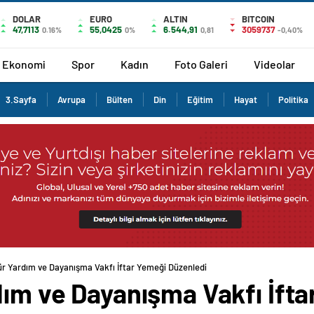
DOLAR
EURO
ALTIN
BITCOIN
47,7113
55,0425
6.544,91
3059737
0.16%
0%
0,81
-0,40%
Ekonomi
Spor
Kadın
Foto Galeri
Videolar
3.Sayfa
Avrupa
Bülten
Din
Eğitim
Hayat
Politika
ür Yardım ve Dayanışma Vakfı İftar Yemeği Düzenledi
dım ve Dayanışma Vakfı İft