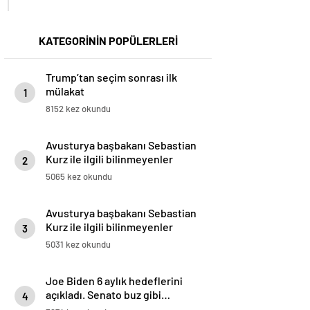
KATEGORİNİN POPÜLERLERİ
Trump’tan seçim sonrası ilk
mülakat
1
8152 kez okundu
Avusturya başbakanı Sebastian
Kurz ile ilgili bilinmeyenler
2
5065 kez okundu
Avusturya başbakanı Sebastian
Kurz ile ilgili bilinmeyenler
3
5031 kez okundu
Joe Biden 6 aylık hedeflerini
açıkladı. Senato buz gibi…
4