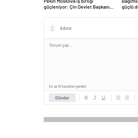
Pekin Moskova iş birliği
Bağımsı
güçleniyor: Çin Devlet Başkanı
güçlü d
Zafer Günü için Rusya’da olacak
Türkiye
eserle
En az 10 karakter gerekli
Gönder