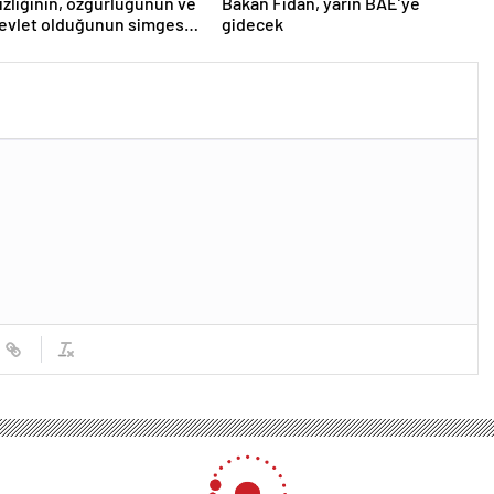
zlığının, özgürlüğünün ve
Bakan Fidan, yarın BAE’ye
evlet olduğunun simgesi!
gidecek
’den Yavru Vatan’a dev
r…