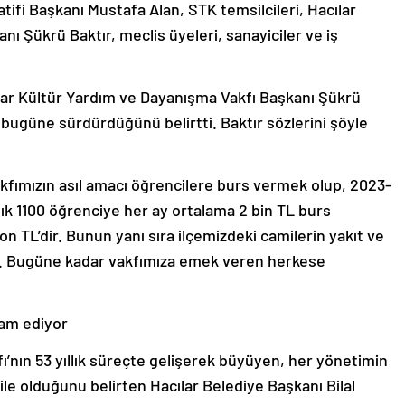
ifi Başkanı Mustafa Alan, STK temsilcileri, Hacılar
ı Şükrü Baktır, meclis üyeleri, sanayiciler ve iş
lar Kültür Yardım ve Dayanışma Vakfı Başkanı Şükrü
an bugüne sürdürdüğünü belirtti. Baktır sözlerini şöyle
kfımızın asıl amacı öğrencilere burs vermek olup, 2023-
k 1100 öğrenciye her ay ortalama 2 bin TL burs
n TL’dir. Bunun yanı sıra ilçemizdeki camilerin yakıt ve
oruz. Bugüne kadar vakfımıza emek veren herkese
vam ediyor
’nın 53 yıllık süreçte gelişerek büyüyen, her yönetimin
esile olduğunu belirten Hacılar Belediye Başkanı Bilal