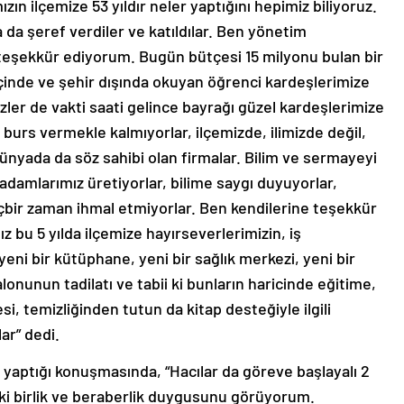
n ilçemize 53 yıldır neler yaptığını hepimiz biliyoruz.
 da şeref verdiler ve katıldılar. Ben yönetim
eşekkür ediyorum. Bugün bütçesi 15 milyonu bulan bir
içinde ve şehir dışında okuyan öğrenci kardeşlerimize
Bizler de vakti saati gelince bayrağı güzel kardeşlerimize
burs vermekle kalmıyorlar, ilçemizde, ilimizde değil,
dünyada da söz sahibi olan firmalar. Bilim ve sermayeyi
adamlarımız üretiyorlar, bilime saygı duyuyorlar,
hiçbir zaman ihmal etmiyorlar. Ben kendilerine teşekkür
 bu 5 yılda ilçemize hayırseverlerimizin, iş
 yeni bir kütüphane, yeni bir sağlık merkezi, yeni bir
alonunun tadilatı ve tabii ki bunların haricinde eğitime,
si, temizliğinden tutun da kitap desteğiyle ilgili
ar” dedi.
 yaptığı konuşmasında, “Hacılar da göreve başlayalı 2
ki birlik ve beraberlik duygusunu görüyorum.