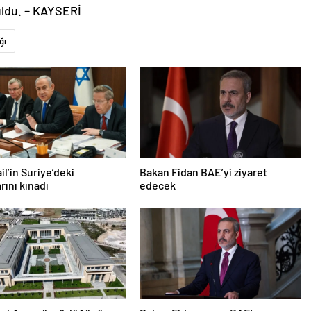
uldu. – KAYSERİ
ğı
ail’in Suriye’deki
Bakan Fidan BAE’yi ziyaret
arını kınadı
edecek