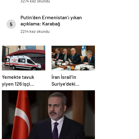
3274 kez okundu
Putin’den Ermenistan’ı yıkan
açıklama: Karabağ
5
Azerbaycan’ın ayrılmaz bir
2214 kez okundu
parçasıdır!
Yemekte tavuk
İran İsrail’in
yiyen 126 işçi
Suriye’deki
hastanelik oldu
saldırılarını kınadı