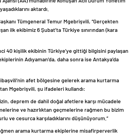
lu Ajansı (AA) muhabirine konuşan Acil Durum Yönetim
yaşadıklarını aktardı.
Başkanı Tümgeneral Temur Mgebrişvili, “Gerçekten
an ilk ekibimiz 6 Şubat’ta Türkiye sınırından (kara
i 40 kişilik ekibinin Türkiye’ye gittiği bilgisini paylaşan
ekiplerinin Adıyaman’da, daha sonra ise Antakya’da
ibaşvili’nin afet bölgesine gelerek arama kurtarma
atan Mgebrişvili, şu ifadeleri kullandı:
zin, deprem de dahil doğal afetlere karşı mücadele
melerine ve hazırlıktan geçmelerine rağmen bu bizim
nurlu ve cesurca karşıladıklarını düşünüyorum.”
ağmen arama kurtarma ekiplerine misafirperverlik