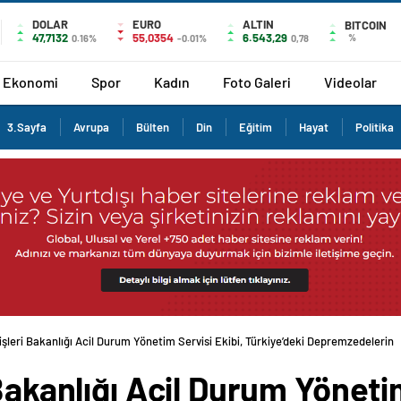
DOLAR
EURO
ALTIN
BITCOIN
47,7132
55,0354
6.543,29
%
0.16%
-0.01%
0,78
Ekonomi
Spor
Kadın
Foto Galeri
Videolar
3.Sayfa
Avrupa
Bülten
Din
Eğitim
Hayat
Politika
işleri Bakanlığı Acil Durum Yönetim Servisi Ekibi, Türkiye’deki Depremzedelerin
Bakanlığı Acil Durum Yönetim