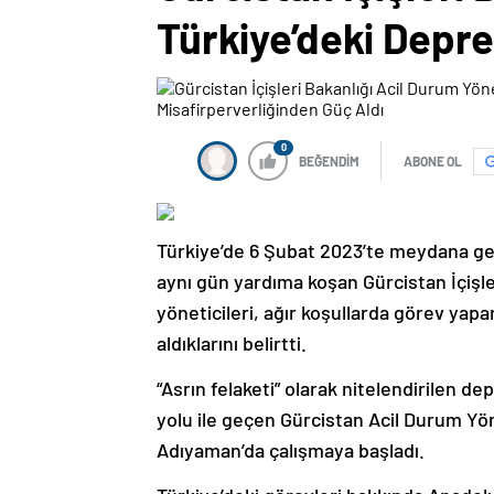
Türkiye’deki Depre
0
BEĞENDİM
ABONE OL
Türkiye’de 6 Şubat 2023’te meydana g
aynı gün yardıma koşan Gürcistan İçişle
yöneticileri, ağır koşullarda görev ya
aldıklarını belirtti.
“Asrın felaketi” olarak nitelendirilen 
yolu ile geçen Gürcistan Acil Durum Yö
Adıyaman’da çalışmaya başladı.