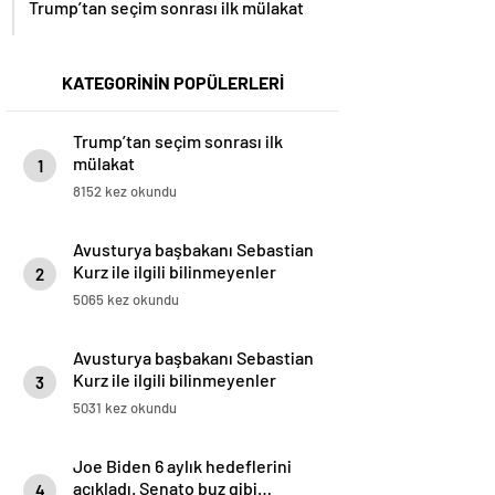
Trump’tan seçim sonrası ilk mülakat
KATEGORİNİN POPÜLERLERİ
Trump’tan seçim sonrası ilk
mülakat
1
8152 kez okundu
Avusturya başbakanı Sebastian
Kurz ile ilgili bilinmeyenler
2
5065 kez okundu
Avusturya başbakanı Sebastian
Kurz ile ilgili bilinmeyenler
3
5031 kez okundu
Joe Biden 6 aylık hedeflerini
açıkladı. Senato buz gibi…
4