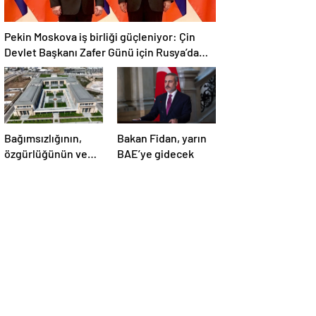
Pekin Moskova iş birliği güçleniyor: Çin
Devlet Başkanı Zafer Günü için Rusya’da
olacak
Bağımsızlığının,
Bakan Fidan, yarın
özgürlüğünün ve
BAE’ye gidecek
güçlü devlet
olduğunun simgesi!
Türkiye’den Yavru
Vatan’a dev
eserler…