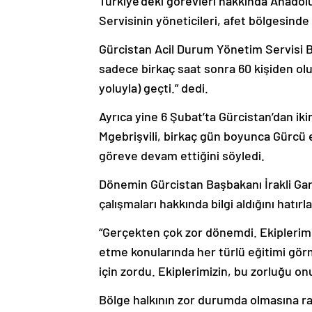
Türkiye’deki görevleri hakkında Anado
Servisinin yöneticileri, afet bölgesinde 
Gürcistan Acil Durum Yönetim Servisi 
sadece birkaç saat sonra 60 kişiden oluş
yoluyla) geçti.” dedi.
Ayrıca yine 6 Şubat’ta Gürcistan’dan ikinc
Mgebrişvili, birkaç gün boyunca Gürcü 
göreve devam ettiğini söyledi.
Dönemin Gürcistan Başbakanı İrakli Gar
çalışmaları hakkında bilgi aldığını hatırl
“Gerçekten çok zor dönemdi. Ekiplerimi
etme konularında her türlü eğitimi gör
için zordu. Ekiplerimizin, bu zorluğu o
Bölge halkının zor durumda olmasına r