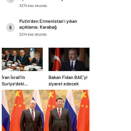
3274 kez okundu
Putin’den Ermenistan’ı yıkan
açıklama: Karabağ
5
Azerbaycan’ın ayrılmaz bir
2214 kez okundu
parçasıdır!
İran İsrail’in
Bakan Fidan BAE’yi
Suriye’deki
ziyaret edecek
saldırılarını kınadı