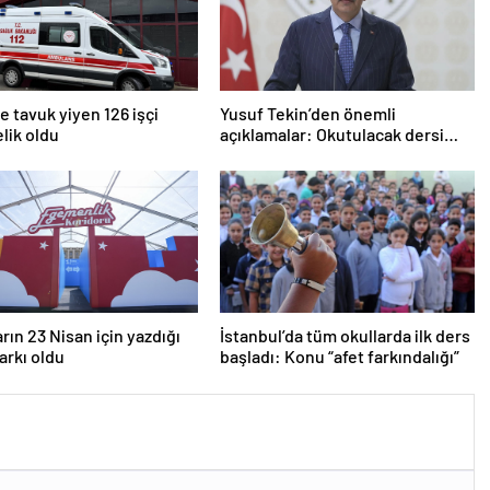
 tavuk yiyen 126 işçi
Yusuf Tekin’den önemli
lik oldu
açıklamalar: Okutulacak dersi
kalmamış öğretmene branş
değişikliği masada
rın 23 Nisan için yazdığı
İstanbul’da tüm okullarda ilk ders
şarkı oldu
başladı: Konu “afet farkındalığı”