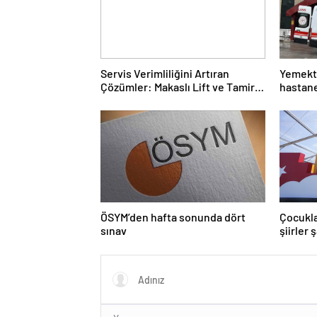
Servis Verimliliğini Artıran
Yemekte
Çözümler: Makaslı Lift ve Tamirci
hastane
Lifti Rehberi
ÖSYM’den hafta sonunda dört
Çocukla
sınav
şiirler 