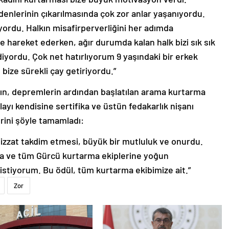
edenlerinin çıkarılmasında çok zor anlar yaşanıyordu.
iyordu. Halkın misafirperverliğini her adımda
e hareket ederken, ağır durumda kalan halk bizi sık sık
yordu. Çok net hatırlıyorum 9 yaşındaki bir erkek
ize sürekli çay getiriyordu.”
n, depremlerin ardından başlatılan arama kurtarma
layı kendisine sertifika ve üstün fedakarlık nişanı
erini şöyle tamamladı:
bizzat takdim etmesi, büyük bir mutluluk ve onurdu.
ına ve tüm Gürcü kurtarma ekiplerine yoğun
istiyorum. Bu ödül, tüm kurtarma ekibimize ait.”
Zor