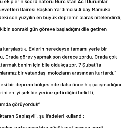
cü ekiplerin koordinatörü Gürcistan Acil Durumlar
uvvetleri Dairesi Başkan Yardımcısı Albay Mamuka
deki son yüzyılın en büyük depremi” olarak nitelendirdi.
ekibin sonraki gün göreve başladığını dile getiren
a karşılaştık. Evlerin neredeyse tamamı yerle bir
du. Orada görev yapmak son derece zordu. Orada çok
ktarmak benim için bile oldukça zor. 7 Şubat’ta
ılarımız bir vatandaşı molozların arasından kurtardı.”
kteki bir deprem bölgesinde daha önce hiç çalışmadığını
i en iyi şekilde yerine getirdiğini belirtti.
adımda görüyorduk”
taran Sepiaşvili, şu ifadeleri kullandı:
 kadını kurtarması bize büyük motivasyon verdi.