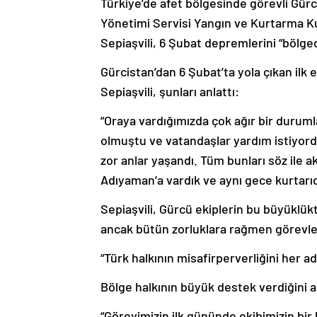
Türkiye’de afet bölgesinde görevli Gür
Yönetimi Servisi Yangın ve Kurtarma K
Sepiaşvili, 6 Şubat depremlerini “bölge
Gürcistan’dan 6 Şubat’ta yola çıkan ilk 
Sepiaşvili, şunları anlattı:
“Oraya vardığımızda çok ağır bir duruml
olmuştu ve vatandaşlar yardım istiyor
zor anlar yaşandı. Tüm bunları söz ile a
Adıyaman’a vardık ve aynı gece kurtarıc
Sepiaşvili, Gürcü ekiplerin bu büyüklü
ancak bütün zorluklara rağmen görevlerin
“Türk halkının misafirperverliğini her 
Bölge halkının büyük destek verdiğini ak
“Görevimizin ilk gününde ekibimizin bir