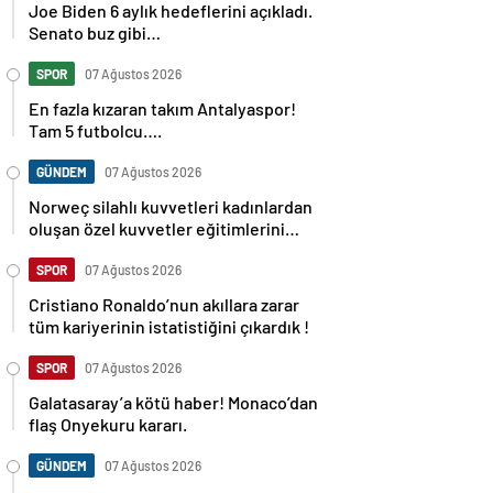
Joe Biden 6 aylık hedeflerini açıkladı.
Senato buz gibi…
SPOR
07 Ağustos 2026
En fazla kızaran takım Antalyaspor!
Tam 5 futbolcu….
GÜNDEM
07 Ağustos 2026
Norweç silahlı kuvvetleri kadınlardan
oluşan özel kuvvetler eğitimlerini
başlattı.
SPOR
07 Ağustos 2026
Cristiano Ronaldo’nun akıllara zarar
tüm kariyerinin istatistiğini çıkardık !
SPOR
07 Ağustos 2026
Galatasaray’a kötü haber! Monaco’dan
flaş Onyekuru kararı.
GÜNDEM
07 Ağustos 2026