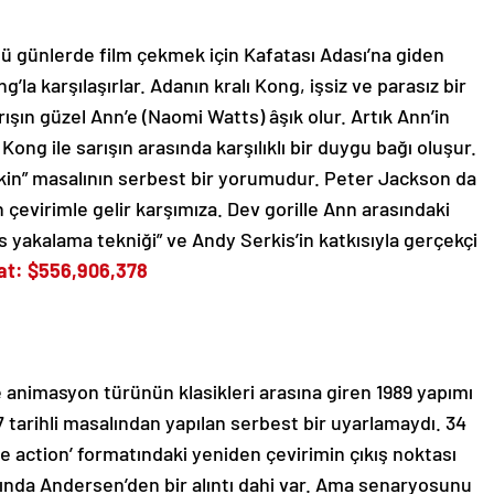
ü günlerde film çekmek için Kafatası Adası’na giden
’la karşılaşırlar. Adanın kralı Kong, işsiz ve parasız bir
ışın güzel Ann’e (Naomi Watts) âşık olur. Artık Ann’in
ong ile sarışın arasında karşılıklı bir duygu bağı oluşur.
Çirkin” masalının serbest bir yorumudur. Peter Jackson da
n çevirimle gelir karşımıza. Dev gorille Ann arasındaki
ns yakalama tekniği” ve Andy Serkis’in katkısıyla gerçekçi
at: $556,906,378
 animasyon türünün klasikleri arasına giren 1989 yapımı
7 tarihli masalından yapılan serbest bir uyarlamaydı. 34
live action’ formatındaki yeniden çevirimin çıkış noktası
ında Andersen’den bir alıntı dahi var. Ama senaryosunu