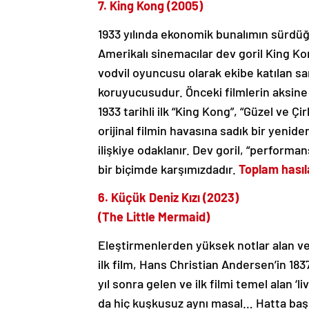
7. King Kong (2005)
1933 yılında ekonomik bunalımın sürdüğ
Amerikalı sinemacılar dev goril King Kong
vodvil oyuncusu olarak ekibe katılan sar
koruyucusudur. Önceki filmlerin aksine K
1933 tarihli ilk “King Kong”, “Güzel ve 
orijinal filmin havasına sadık bir yenide
ilişkiye odaklanır. Dev goril, “performa
bir biçimde karşımızdadır.
Toplam hasıl
6. Küçük Deniz Kızı (2023)
(The Little Mermaid)
Eleştirmenlerden yüksek notlar alan ve
ilk film, Hans Christian Andersen’in 183
yıl sonra gelen ve ilk filmi temel alan ‘
da hiç kuşkusuz aynı masal… Hatta baş