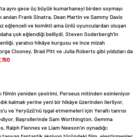
’ta aynı gece üç büyük kumarhaneyi birden soymayı
ak anılan Frank Sinatra, Dean Martin ve Sammy Davis
suz eğlenceli ve komikti ama ünlü oyunculardan oluşan
 daha çok eğlendiği belliydi. Steven Soderbergh’in
nliği, yaratıcı hikâye kurgusu ve ince mizah
rge Clooney, Brad Pitt ve Julia Roberts gibi yıldızları da
,150
ı filmin yeniden çevirimi, Perseus mitinden esinleniyor
ık kalmak yerine yeni bir hikâye üzerinden ilerliyor.
’u ve Yeryüzü’nü işgal etmemeleri için Yeraltı tanrısı
 ediyor. Başrollerinde Sam Worthington, Gemma
s, Ralph Fiennes ve Liam Neeson’ın oynadığı;
 taşıyan fantastik aksiyon türündeki film, eleştirmenler