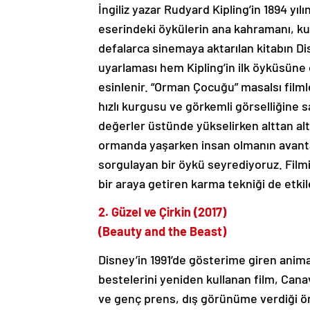
İngiliz yazar Rudyard Kipling’in 1894 yı
eserindeki öykülerin ana kahramanı, ku
defalarca sinemaya aktarılan kitabın D
uyarlaması hem Kipling’in ilk öyküsün
esinlenir. “Orman Çocuğu” masalsı filml
hızlı kurgusu ve görkemli görselliğine 
değerler üstünde yükselirken alttan alta 
ormanda yaşarken insan olmanın avantaj
sorgulayan bir öykü seyrediyoruz. Filmin
bir araya getiren karma tekniği de etkil
2. Güzel ve Çirkin (2017)
(Beauty and the Beast)
Disney’in 1991’de gösterime giren ani
bestelerini yeniden kullanan film, Canav
ve genç prens, dış görünüme verdiği öne