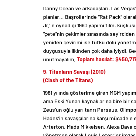
Danny Ocean ve arkadaşları, Las Vegas
planlar… Başrollerinde “Rat Pack” olar
Jr.’ın oynadığı 1960 yapımı film, kuşku
“çete”nin çekimler sırasında seyirciden
yeniden çevirimi ise tutku dolu yönetme
duygusuyla ilkinden çok daha iyiydi. Geo
unutmayalım.
Toplam hasılat: $450,717
9. Titanların Savaşı (2010)
(Clash of the Titans)
1981 yılında gösterime giren MGM yapım
ama Eski Yunan kaynaklarına bire bir sad
Zeus’un oğlu yarı tanrı Perseus, Olimpos
Hades’in savaşçılarına karşı mücadele
Arterton, Mads Mikkelsen, Alexa Davalo
yönetmen olarak Louis Leterrier imzası