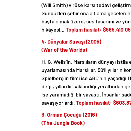
(Will Smith) virüse karşı tedavi gelişt
Gündüzleri şehir ona ait ama geceleri
başta olmak üzere, ses tasarımı ve yöne
hikâyesi…
Toplam hasılat: $585,410,0
4. Dünyalar Savaşı (2005)
(War of the Worlds)
H. G. Wells’in, Marslıların dünyayı istil
uyarlamasında Marslılar, 50’li yılların 
Spielberg’in filmi ise ABD’nin yaşadığı
değil, yıllardır saklandığı yeraltından 
işe yaramadığı bir savaştı. İnsanlar sade
savaşıyorlardı.
Toplam hasılat: $603,8
3. Orman Çocuğu (2016)
(The Jungle Book)