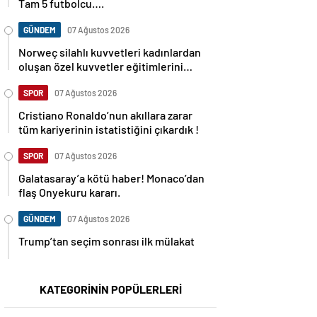
Tam 5 futbolcu….
GÜNDEM
07 Ağustos 2026
Norweç silahlı kuvvetleri kadınlardan
oluşan özel kuvvetler eğitimlerini
başlattı.
SPOR
07 Ağustos 2026
Cristiano Ronaldo’nun akıllara zarar
tüm kariyerinin istatistiğini çıkardık !
SPOR
07 Ağustos 2026
Galatasaray’a kötü haber! Monaco’dan
flaş Onyekuru kararı.
GÜNDEM
07 Ağustos 2026
Trump’tan seçim sonrası ilk mülakat
KATEGORİNİN POPÜLERLERİ