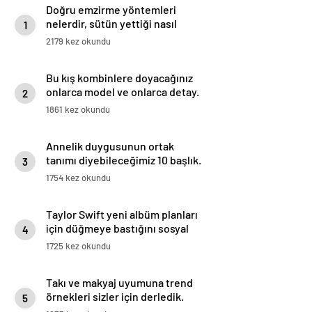
Doğru emzirme yöntemleri
nelerdir, sütün yettiği nasıl
1
anlaşılır?
2179 kez okundu
Bu kış kombinlere doyacağınız
onlarca model ve onlarca detay.
2
1861 kez okundu
Annelik duygusunun ortak
tanımı diyebileceğimiz 10 başlık.
3
1754 kez okundu
Taylor Swift yeni albüm planları
için düğmeye bastığını sosyal
4
medyadan duyurdu!
1725 kez okundu
Takı ve makyaj uyumuna trend
örnekleri sizler için derledik.
5