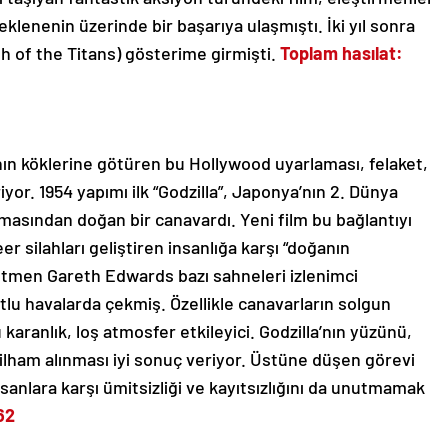
lenenin üzerinde bir başarıya ulaşmıştı. İki yıl sonra
th of the Titans) gösterime girmişti.
Toplam hasılat:
’nın köklerine götüren bu Hollywood uyarlaması, felaket,
riyor. 1954 yapımı ilk “Godzilla”, Japonya’nın 2. Dünya
asından doğan bir canavardı. Yeni film bu bağlantıyı
eer silahları geliştiren insanlığa karşı “doğanın
etmen Gareth Edwards bazı sahneleri izlenimci
utlu havalarda çekmiş. Özellikle canavarların solgun
aranlık, loş atmosfer etkileyici. Godzilla’nın yüzünü,
n ilham alınması iyi sonuç veriyor. Üstüne düşen görevi
nsanlara karşı ümitsizliği ve kayıtsızlığını da unutmamak
62