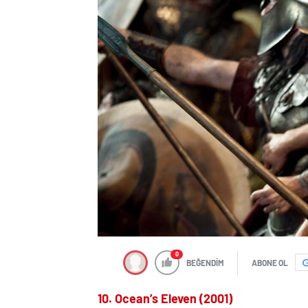
0
BEĞENDİM
ABONE OL
10. Ocean’s Eleven (2001)