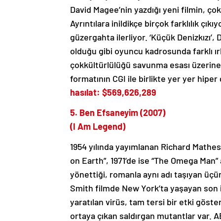
David Magee’nin yazdığı yeni filmin, ç
Ayrıntılara inildikçe birçok farklılık çı
güzergahta ilerliyor. ‘Küçük Denizkızı’,
olduğu gibi oyuncu kadrosunda farklı ırk
çokkültürlülüğü savunma esası üzerine k
formatının CGI ile birlikte yer yer hipe
hasılat: $569,626,289
5. Ben Efsaneyim (2007)
(I Am Legend)
1954 yılında yayımlanan Richard Mathes
on Earth”, 1971’de ise “The Omega Man”
yönettiği, romanla aynı adı taşıyan üçün
Smith filmde New York’ta yaşayan son 
yaratılan virüs, tam tersi bir etki göst
ortaya çıkan saldırgan mutantlar var. A