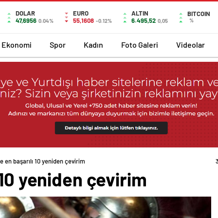
DOLAR
EURO
ALTIN
BITCOIN
47,6956
55,1608
6.495,52
%
0.04%
-0.12%
0,05
Ekonomi
Spor
Kadın
Foto Galeri
Videolar
e en başarılı 10 yeniden çevirim
 10 yeniden çevirim