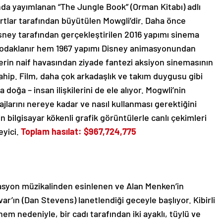
lında yayımlanan “The Jungle Book” (Orman Kitabı) adlı
rtlar tarafından büyütülen Mowgli’dir. Daha önce
isney tarafından gerçekleştirilen 2016 yapımı sinema
e odaklanır hem 1967 yapımı Disney animasyonundan
erin naif havasından ziyade fantezi aksiyon sinemasının
sahip. Film, daha çok arkadaşlık ve takım duygusu gibi
doğa – insan ilişkilerini de ele alıyor. Mogwli’nin
larını nereye kadar ve nasıl kullanması gerektiğini
 bilgisayar kökenli grafik görüntülerle canlı çekimleri
eyici.
Toplam hasılat: $967,724,775
masyon müzikalinden esinlenen ve Alan Menken’in
ar’ın (Dan Stevens) lanetlendiği geceyle başlıyor. Kibirli
m nedeniyle, bir cadı tarafından iki ayaklı, tüylü ve