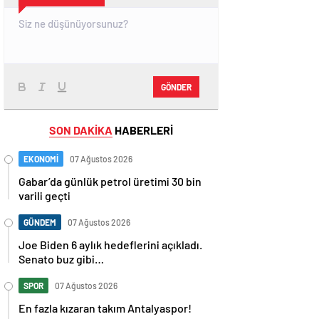
GÖNDER
SON DAKİKA
HABERLERİ
EKONOMİ
07 Ağustos 2026
Gabar’da günlük petrol üretimi 30 bin
varili geçti
GÜNDEM
07 Ağustos 2026
Joe Biden 6 aylık hedeflerini açıkladı.
Senato buz gibi…
SPOR
07 Ağustos 2026
En fazla kızaran takım Antalyaspor!