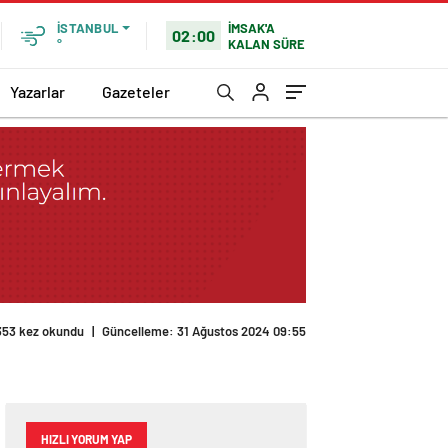
İMSAK'A
İSTANBUL
02:00
KALAN SÜRE
°
Yazarlar
Gazeteler
353 kez okundu
|
Güncelleme: 31 Ağustos 2024 09:55
HIZLI YORUM YAP