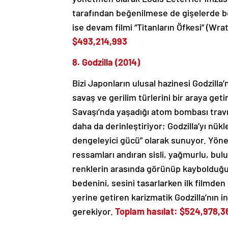
tarafından beğenilmese de gişelerde bek
ise devam filmi “Titanların Öfkesi” (Wra
$493,214,993
8. Godzilla (2014)
Bizi Japonların ulusal hazinesi Godzilla
savaş ve gerilim türlerini bir araya geti
Savaşı’nda yaşadığı atom bombası travm
daha da derinleştiriyor; Godzilla’yı nükl
dengeleyici gücü” olarak sunuyor. Yön
ressamları andıran sisli, yağmurlu, bul
renklerin arasında görünüp kaybolduğu k
bedenini, sesini tasarlarken ilk filmde
yerine getiren karizmatik Godzilla’nın i
gerekiyor.
Toplam hasılat: $524,978,3