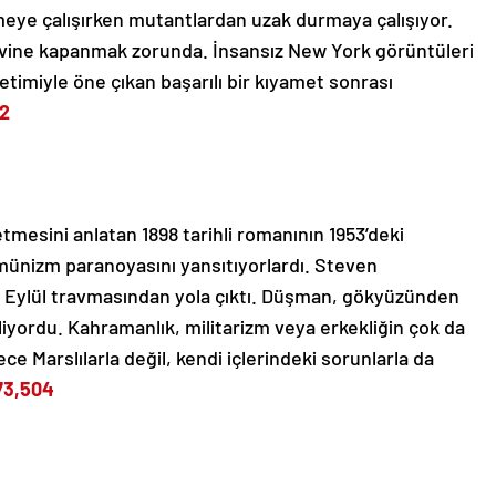
irmeye çalışırken mutantlardan uzak durmaya çalışıyor.
 evine kapanmak zorunda. İnsansız New York görüntüleri
timiyle öne çıkan başarılı bir kıyamet sonrası
52
a etmesini anlatan 1898 tarihli romanının 1953’deki
komünizm paranoyasını yansıtıyorlardı. Steven
 11 Eylül travmasından yola çıktı. Düşman, gökyüzünden
geliyordu. Kahramanlık, militarizm veya erkekliğin çok da
ce Marslılarla değil, kendi içlerindeki sorunlarla da
73,504