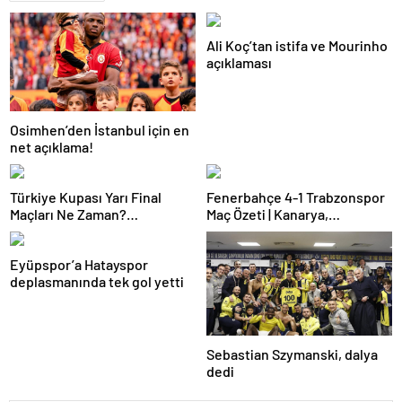
Ali Koç’tan istifa ve Mourinho
açıklaması
Osimhen’den İstanbul için en
net açıklama!
Türkiye Kupası Yarı Final
Fenerbahçe 4-1 Trabzonspor
Maçları Ne Zaman?
Maç Özeti | Kanarya,
Galatasaray’ın Rakibi Kim?
Galatasaray’la farkı azalttı
Trabzonspor’un Rakibi Kim?
Eyüpspor’a Hatayspor
ZTK Yarı Finalistler Belli Oldu
deplasmanında tek gol yetti
Sebastian Szymanski, dalya
dedi