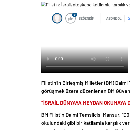
0
BEĞENDİM
ABONE OL
Filistin’in Birleşmiş Milletler (BM) Dai
görüşmek üzere düzenlenen BM Güvenli
“İSRAİL DÜNYAYA MEYDAN OKUMAYA 
BM Filistin Daimi Temsilcisi Mansur, “Dü
okulundaki gibi bir katliamla karşılık v