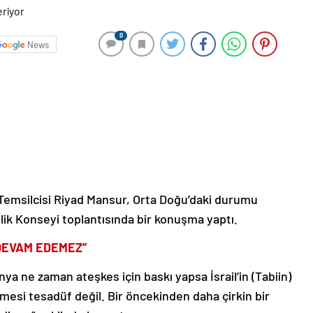
0
News
mi Temsilcisi Riyad Mansur, Orta Doğu’daki durumu
k Konseyi toplantısında bir konuşma yaptı.
DEVAM EDEMEZ”
nya ne zaman ateşkes için baskı yapsa İsrail’in (Tabiin)
ermesi tesadüf değil. Bir öncekinden daha çirkin bir