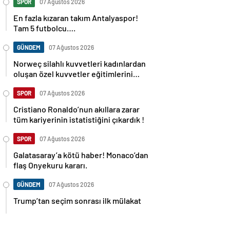
SPOR
07 Ağustos 2026
En fazla kızaran takım Antalyaspor!
Tam 5 futbolcu….
GÜNDEM
07 Ağustos 2026
Norweç silahlı kuvvetleri kadınlardan
oluşan özel kuvvetler eğitimlerini
başlattı.
SPOR
07 Ağustos 2026
Cristiano Ronaldo’nun akıllara zarar
tüm kariyerinin istatistiğini çıkardık !
SPOR
07 Ağustos 2026
Galatasaray’a kötü haber! Monaco’dan
flaş Onyekuru kararı.
GÜNDEM
07 Ağustos 2026
Trump’tan seçim sonrası ilk mülakat