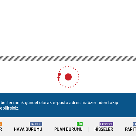
berleri anlık güncel olarak e-posta adresiniz üzerinden takip
ebilirsiniz.
K
TAHMİNİ
LİG
EKONOMİ
E
R
HAVA DURUMU
PUAN DURUMU
HISSELER
PARI