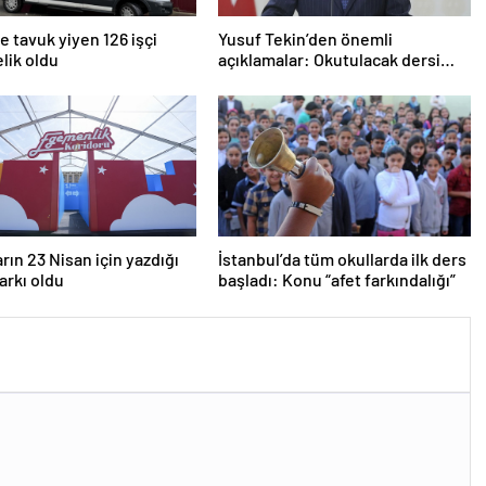
 tavuk yiyen 126 işçi
Yusuf Tekin’den önemli
lik oldu
açıklamalar: Okutulacak dersi
kalmamış öğretmene branş
değişikliği masada
rın 23 Nisan için yazdığı
İstanbul’da tüm okullarda ilk ders
şarkı oldu
başladı: Konu “afet farkındalığı”