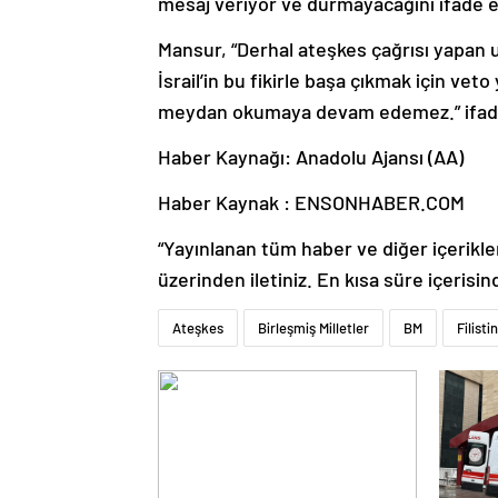
mesaj veriyor ve durmayacağını ifade e
Mansur, “Derhal ateşkes çağrısı yapan ul
İsrail’in bu fikirle başa çıkmak için veto
meydan okumaya devam edemez.” ifadel
Haber Kaynağı: Anadolu Ajansı (AA)
Haber Kaynak : ENSONHABER.COM
“Yayınlanan tüm haber ve diğer içerikler i
üzerinden iletiniz. En kısa süre içerisin
Ateşkes
Birleşmiş Milletler
BM
Filistin