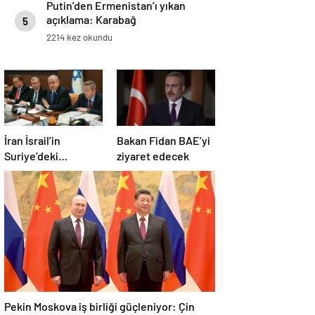
Putin’den Ermenistan’ı yıkan
açıklama: Karabağ
5
Azerbaycan’ın ayrılmaz bir
2214 kez okundu
parçasıdır!
İran İsrail’in
Bakan Fidan BAE’yi
Suriye’deki
ziyaret edecek
saldırılarını kınadı
Pekin Moskova iş birliği güçleniyor: Çin