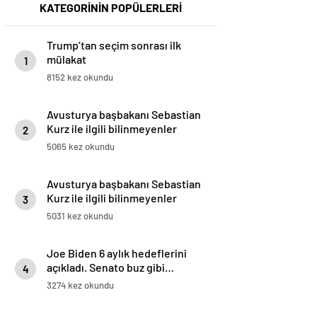
KATEGORİNİN POPÜLERLERİ
Trump’tan seçim sonrası ilk
mülakat
1
8152 kez okundu
Avusturya başbakanı Sebastian
Kurz ile ilgili bilinmeyenler
2
5065 kez okundu
Avusturya başbakanı Sebastian
Kurz ile ilgili bilinmeyenler
3
5031 kez okundu
Joe Biden 6 aylık hedeflerini
açıkladı. Senato buz gibi…
4
3274 kez okundu