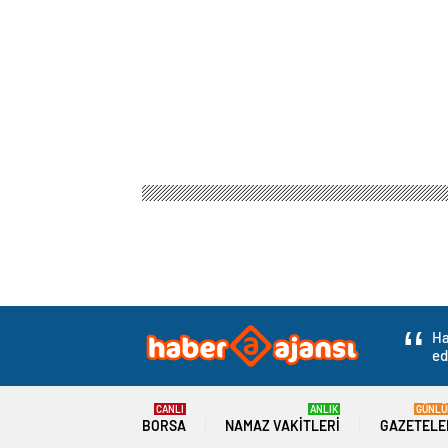
Ha
ed
CANLI
ANLIK
GÜNLÜ
BORSA
NAMAZ VAKITLERI
GAZETELE