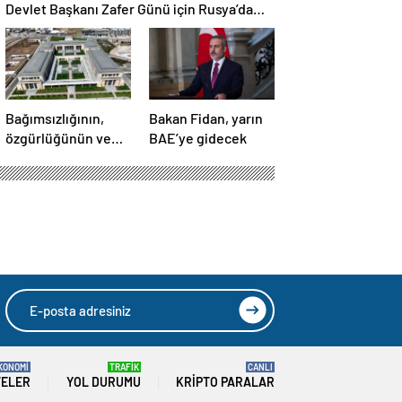
Devlet Başkanı Zafer Günü için Rusya’da
olacak
Bağımsızlığının,
Bakan Fidan, yarın
özgürlüğünün ve
BAE’ye gidecek
güçlü devlet
olduğunun simgesi!
Türkiye’den Yavru
Vatan’a dev
eserler…
KONOMİ
TRAFİK
CANLI
TELER
YOL DURUMU
KRIPTO PARALAR