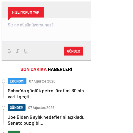
HIZLI YORUM YAP
GÖNDER
SON DAKİKA
HABERLERİ
EKONOMİ
07 Ağustos 2026
Gabar’da günlük petrol üretimi 30 bin
varili geçti
GÜNDEM
07 Ağustos 2026
Joe Biden 6 aylık hedeflerini açıkladı.
Senato buz gibi…