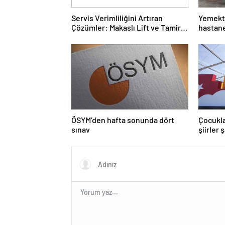
Servis Verimliliğini Artıran
Yemekte
Çözümler: Makaslı Lift ve Tamirci
hastane
Lifti Rehberi
ÖSYM’den hafta sonunda dört
Çocukla
sınav
şiirler 