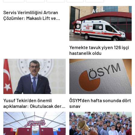
Servis Verimliliğini Artıran
Çözümler: Makaslı Lift ve
Tamirci Lifti Rehberi
Yemekte tavuk yiyen 126 işçi
hastanelik oldu
Yusuf Tekin’den önemli
ÖSYM’den hafta sonunda dört
açıklamalar: Okutulacak dersi
sınav
kalmamış öğretmene branş
değişikliği masada