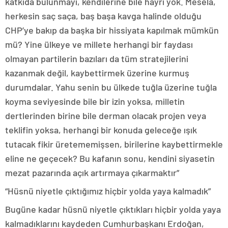
katkıda bulunmayı, kendilerine bile hayrı yok. Mesela,
herkesin saç saça, baş başa kavga halinde olduğu
CHP’ye bakıp da başka bir hissiyata kapılmak mümkün
mü? Yine ülkeye ve millete herhangi bir faydası
olmayan partilerin bazıları da tüm stratejilerini
kazanmak değil, kaybettirmek üzerine kurmuş
durumdalar. Yahu senin bu ülkede tuğla üzerine tuğla
koyma seviyesinde bile bir izin yoksa, milletin
dertlerinden birine bile derman olacak projen veya
teklifin yoksa, herhangi bir konuda geleceğe ışık
tutacak fikir üretememişsen, birilerine kaybettirmekle
eline ne geçecek? Bu kafanın sonu, kendini siyasetin
mezat pazarında açık artırmaya çıkarmaktır”
“Hüsnü niyetle çıktığımız hiçbir yolda yaya kalmadık”
Bugüne kadar hüsnü niyetle çıktıkları hiçbir yolda yaya
kalmadıklarını kaydeden Cumhurbaşkanı Erdoğan,