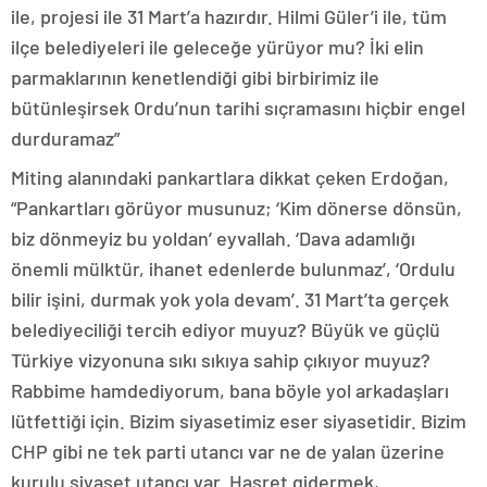
ile, projesi ile 31 Mart’a hazırdır. Hilmi Güler’i ile, tüm
ilçe belediyeleri ile geleceğe yürüyor mu? İki elin
parmaklarının kenetlendiği gibi birbirimiz ile
bütünleşirsek Ordu’nun tarihi sıçramasını hiçbir engel
durduramaz”
Miting alanındaki pankartlara dikkat çeken Erdoğan,
“Pankartları görüyor musunuz; ‘Kim dönerse dönsün,
biz dönmeyiz bu yoldan’ eyvallah. ‘Dava adamlığı
önemli mülktür, ihanet edenlerde bulunmaz’, ‘Ordulu
bilir işini, durmak yok yola devam’. 31 Mart’ta gerçek
belediyeciliği tercih ediyor muyuz? Büyük ve güçlü
Türkiye vizyonuna sıkı sıkıya sahip çıkıyor muyuz?
Rabbime hamdediyorum, bana böyle yol arkadaşları
lütfettiği için. Bizim siyasetimiz eser siyasetidir. Bizim
CHP gibi ne tek parti utancı var ne de yalan üzerine
kurulu siyaset utancı var. Hasret gidermek,