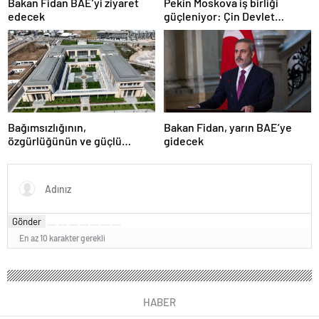
Bakan Fidan BAE’yi ziyaret
Pekin Moskova iş birliği
edecek
güçleniyor: Çin Devlet
Başkanı Zafer Günü için
Rusya’da olacak
Bağımsızlığının,
Bakan Fidan, yarın BAE’ye
özgürlüğünün ve güçlü
gidecek
devlet olduğunun simgesi!
Türkiye’den Yavru Vatan’a dev
eserler…
Gönder
En az 10 karakter gerekli
HABER