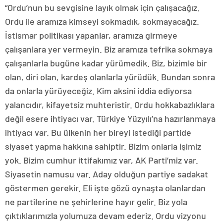
“Ordu’nun bu sevgisine layık olmak için çalışacağız.
Ordu ile aramıza kimseyi sokmadık, sokmayacağız.
İstismar politikası yapanlar, aramıza girmeye
çalışanlara yer vermeyin. Biz aramıza tefrika sokmaya
çalışanlarla bugüne kadar yürümedik. Biz, bizimle bir
olan, diri olan, kardeş olanlarla yürüdük. Bundan sonra
da onlarla yürüyeceğiz. Kim aksini iddia ediyorsa
yalancıdır, kifayetsiz muhteristir. Ordu hokkabazlıklara
değil esere ihtiyacı var. Türkiye Yüzyılı’na hazırlanmaya
ihtiyacı var. Bu ülkenin her bireyi istediği partide
siyaset yapma hakkına sahiptir. Bizim onlarla işimiz
yok. Bizim cumhur ittifakımız var, AK Parti’miz var.
Siyasetin namusu var. Aday olduğun partiye sadakat
göstermen gerekir. Eli işte gözü oynaşta olanlardan
ne partilerine ne şehirlerine hayır gelir. Biz yola
çıktıklarımızla yolumuza devam ederiz. Ordu vizyonu