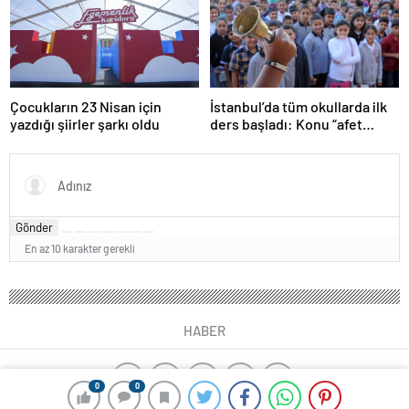
Çocukların 23 Nisan için
İstanbul’da tüm okullarda ilk
yazdığı şiirler şarkı oldu
ders başladı: Konu “afet
farkındalığı”
Gönder
En az 10 karakter gerekli
HABER
0
0