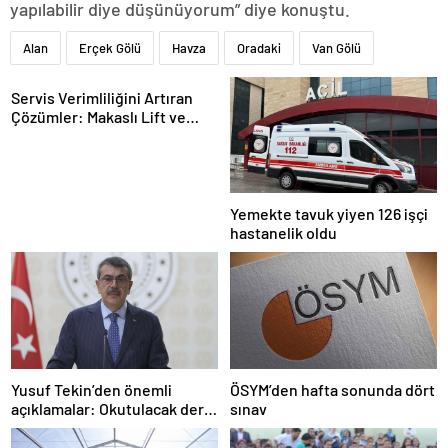
yapılabilir diye düşünüyorum” diye konuştu.
Alan
Erçek Gölü
Havza
Oradaki
Van Gölü
Servis Verimliliğini Artıran
Çözümler: Makaslı Lift ve
Tamirci Lifti Rehberi
Yemekte tavuk yiyen 126 işçi
hastanelik oldu
Yusuf Tekin’den önemli
ÖSYM’den hafta sonunda dört
açıklamalar: Okutulacak dersi
sınav
kalmamış öğretmene branş
değişikliği masada