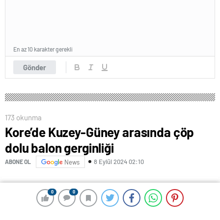
En az 10 karakter gerekli
Gönder
173 okunma
Kore’de Kuzey-Güney arasında çöp
dolu balon gerginliği
8 Eylül 2024 02:10
ABONE OL
News
0
0
0
0