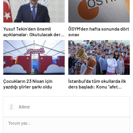
Yusuf Tekin’den önemli
ÖSYM’den hafta sonunda dört
açıklamalar: Okutulacak dersi
sınav
kalmamış öğretmene branş
değişikliği masada
Çocukların 23 Nisan için
İstanbul’da tüm okullarda ilk
yazdığı şiirler şarkı oldu
ders başladı: Konu “afet
farkındalığı”