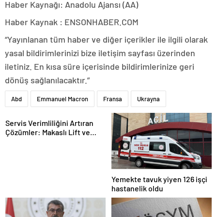
Haber Kaynağı: Anadolu Ajansı (AA)
Haber Kaynak : ENSONHABER.COM
“Yayınlanan tüm haber ve diğer içerikler ile ilgili olarak
yasal bildirimlerinizi bize iletişim sayfası üzerinden
iletiniz. En kısa süre içerisinde bildirimlerinize geri
dönüş sağlanılacaktır.”
Abd
Emmanuel Macron
Fransa
Ukrayna
Servis Verimliliğini Artıran
Çözümler: Makaslı Lift ve
Tamirci Lifti Rehberi
Yemekte tavuk yiyen 126 işçi
hastanelik oldu