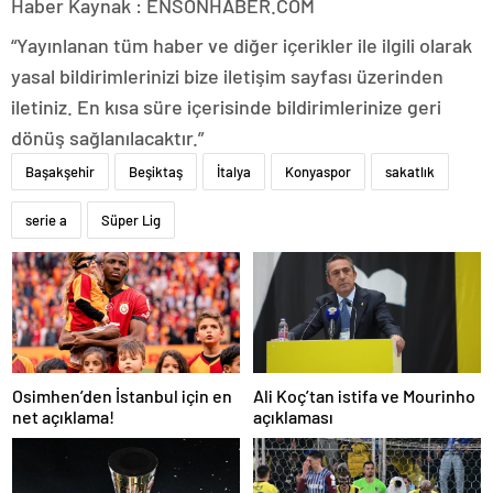
Haber Kaynak : ENSONHABER.COM
“Yayınlanan tüm haber ve diğer içerikler ile ilgili olarak
yasal bildirimlerinizi bize iletişim sayfası üzerinden
iletiniz. En kısa süre içerisinde bildirimlerinize geri
dönüş sağlanılacaktır.”
Başakşehir
Beşiktaş
İtalya
Konyaspor
sakatlık
serie a
Süper Lig
Osimhen’den İstanbul için en
Ali Koç’tan istifa ve Mourinho
net açıklama!
açıklaması