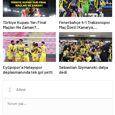
Türkiye Kupası Yarı Final
Fenerbahçe 4-1 Trabzonspor
Maçları Ne Zaman?
Maç Özeti | Kanarya,
Galatasaray’ın Rakibi Kim?
Galatasaray’la farkı azalttı
Trabzonspor’un Rakibi Kim?
ZTK Yarı Finalistler Belli Oldu
Eyüpspor’a Hatayspor
Sebastian Szymanski, dalya
deplasmanında tek gol yetti
dedi