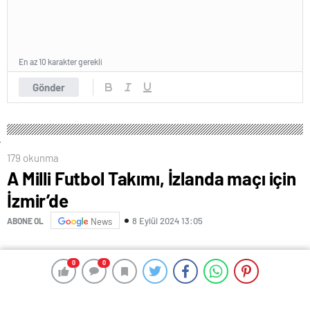
En az 10 karakter gerekli
Gönder
179 okunma
A Milli Futbol Takımı, İzlanda maçı için
İzmir’de
8 Eylül 2024 13:05
ABONE OL
News
0
0
0
0