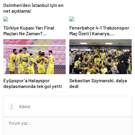
Osimhen’den İstanbul için en
net açıklama!
Türkiye Kupası Yarı Final
Fenerbahçe 4-1 Trabzonspor
Maçları Ne Zaman?
Maç Özeti | Kanarya,
Galatasaray’ın Rakibi Kim?
Galatasaray’la farkı azalttı
Trabzonspor’un Rakibi Kim?
ZTK Yarı Finalistler Belli Oldu
Eyüpspor’a Hatayspor
Sebastian Szymanski, dalya
deplasmanında tek gol yetti
dedi