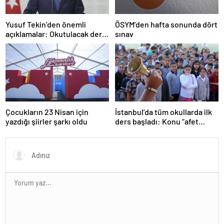
Yusuf Tekin’den önemli
ÖSYM’den hafta sonunda dört
açıklamalar: Okutulacak dersi
sınav
kalmamış öğretmene branş
değişikliği masada
Çocukların 23 Nisan için
İstanbul’da tüm okullarda ilk
yazdığı şiirler şarkı oldu
ders başladı: Konu “afet
farkındalığı”