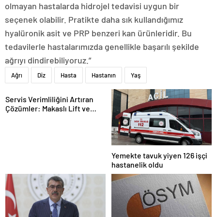
olmayan hastalarda hidrojel tedavisi uygun bir
seçenek olabilir. Pratikte daha sık kullandığımız
hyalüronik asit ve PRP benzeri kan ürünleridir. Bu
tedavilerle hastalarımızda genellikle başarılı şekilde
ağrıyı dindirebiliyoruz.”
Ağrı
Diz
Hasta
Hastanın
Yaş
Servis Verimliliğini Artıran
Çözümler: Makaslı Lift ve
Tamirci Lifti Rehberi
Yemekte tavuk yiyen 126 işçi
hastanelik oldu