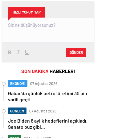
HIZLI YORUM YAP
GÖNDER
SON DAKİKA
HABERLERİ
EKONOMİ
07 Ağustos 2026
Gabar’da günlük petrol üretimi 30 bin
varili geçti
GÜNDEM
07 Ağustos 2026
Joe Biden 6 aylık hedeflerini açıkladı.
Senato buz gibi…