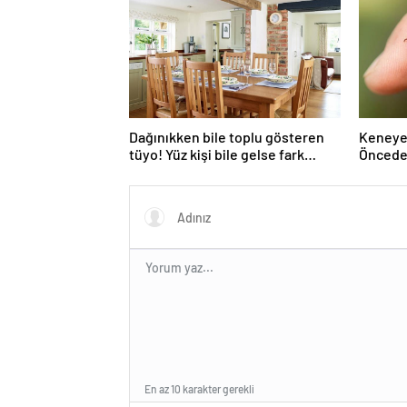
Dağınıkken bile toplu gösteren
Keneye 
tüyo! Yüz kişi bile gelse fark
Önceden
edilmiyor
Sina’nı
En az 10 karakter gerekli