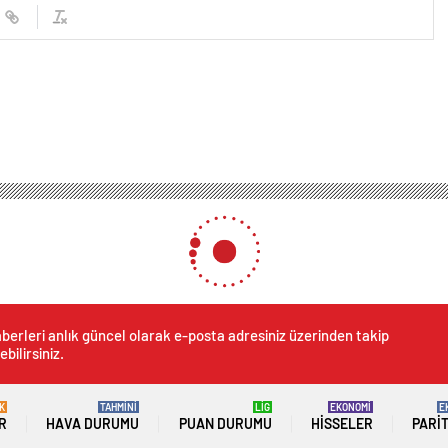
berleri anlık güncel olarak e-posta adresiniz üzerinden takip
ebilirsiniz.
K
TAHMİNİ
LİG
EKONOMİ
E
R
HAVA DURUMU
PUAN DURUMU
HISSELER
PARI