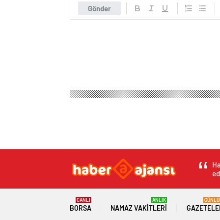
Gönder
Ha
ed
CANLI
ANLIK
GÜNLÜ
BORSA
NAMAZ VAKITLERI
GAZETELE