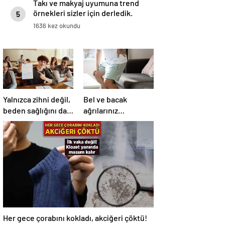
Takı ve makyaj uyumuna trend
örnekleri sizler için derledik.
5
1636 kez okundu
Yalnızca zihni değil,
Bel ve bacak
beden sağlığını da
ağrılarınız
zorluyor! Sınavda
sıklaştıysa dikkat!
başarı tabakta
Nedeni omurga
başlıyor
kanalı darlığı olabilir
Her gece çorabını kokladı, akciğeri çöktü!