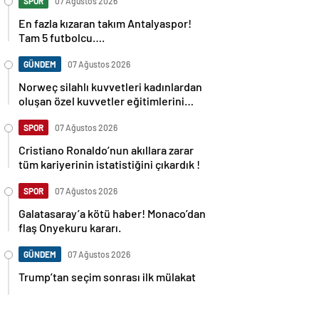
SPOR
07 Ağustos 2026
En fazla kızaran takım Antalyaspor!
Tam 5 futbolcu….
GÜNDEM
07 Ağustos 2026
Norweç silahlı kuvvetleri kadınlardan
oluşan özel kuvvetler eğitimlerini
başlattı.
SPOR
07 Ağustos 2026
Cristiano Ronaldo’nun akıllara zarar
tüm kariyerinin istatistiğini çıkardık !
SPOR
07 Ağustos 2026
Galatasaray’a kötü haber! Monaco’dan
flaş Onyekuru kararı.
GÜNDEM
07 Ağustos 2026
Trump’tan seçim sonrası ilk mülakat