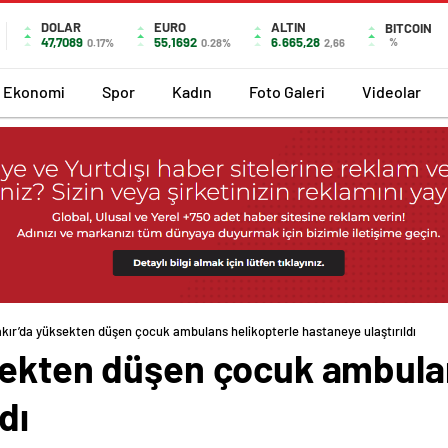
DOLAR
EURO
ALTIN
BITCOIN
47,7089
55,1692
6.665,28
%
0.17%
0.28%
2,66
Ekonomi
Spor
Kadın
Foto Galeri
Videolar
kır’da yüksekten düşen çocuk ambulans helikopterle hastaneye ulaştırıldı
sekten düşen çocuk ambulan
dı