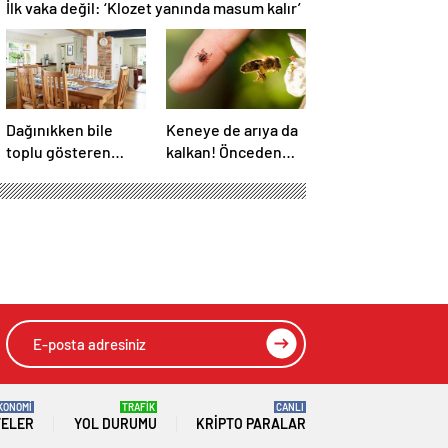
İlk vaka değil: ‘Klozet yanında masum kalır’
Dağınıkken bile
Keneye de arıya da
toplu gösteren
kalkan! Önceden
tüyo! Yüz kişi bile
bilen yaşadı: İbn-i
gelse fark edilmiyor
Sina’nın da sırrıymış
KONOMİ
TRAFİK
CANLI
TELER
YOL DURUMU
KRIPTO PARALAR