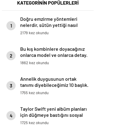
KATEGORİNİN POPÜLERLERİ
Doğru emzirme yöntemleri
nelerdir, sütün yettiği nasıl
1
anlaşılır?
2179 kez okundu
Bu kış kombinlere doyacağınız
onlarca model ve onlarca detay.
2
1862 kez okundu
Annelik duygusunun ortak
tanımı diyebileceğimiz 10 başlık.
3
1755 kez okundu
Taylor Swift yeni albüm planları
için düğmeye bastığını sosyal
4
medyadan duyurdu!
1725 kez okundu