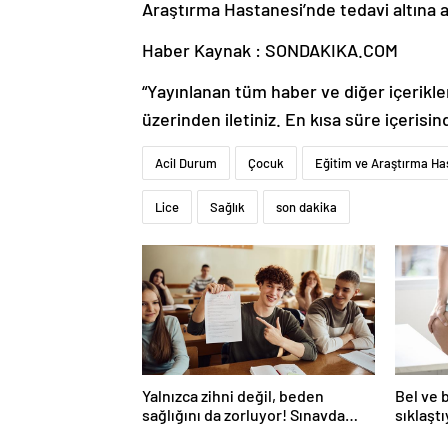
Araştırma Hastanesi’nde tedavi altına al
Haber Kaynak : SONDAKIKA.COM
“Yayınlanan tüm haber ve diğer içerikler i
üzerinden iletiniz. En kısa süre içerisin
Acil Durum
Çocuk
Eğitim ve Araştırma Ha
Lice
Sağlık
son dakika
Yalnızca zihni değil, beden
Bel ve 
sağlığını da zorluyor! Sınavda
sıklaşt
başarı tabakta başlıyor
omurga k