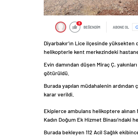
0
BEĞENDİM
ABONE OL
Diyarbakır’ın Lice ilçesinde yüksekten
helikopterle kent merkezindeki hastaney
Evin damından düşen Miraç Ç, yakınları
götürüldü.
Burada yapılan müdahalenin ardından ço
karar verildi.
Ekiplerce ambulans helikoptere alınan 
Kadın Doğum Ek Hizmet Binası’ndaki heli
Burada bekleyen 112 Acil Sağlık ekibinc