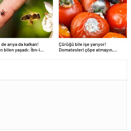
de arıya da kalkan!
Çürüğü bile işe yarıyor!
 bilen yaşadı: İbn-i
Domatesleri çöpe atmayın,
n da sırrıymış
çekirdeğini ayıran kazanıyor