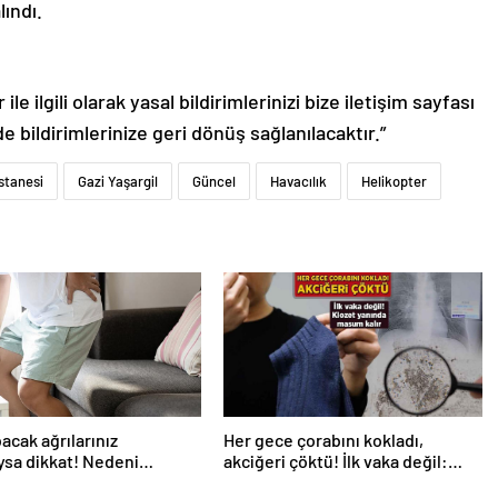
ındı.
le ilgili olarak yasal bildirimlerinizi bize iletişim sayfası
de bildirimlerinize geri dönüş sağlanılacaktır.”
stanesi
Gazi Yaşargil
Güncel
Havacılık
Helikopter
bacak ağrılarınız
Her gece çorabını kokladı,
ıysa dikkat! Nedeni
akciğeri çöktü! İlk vaka değil:
analı darlığı olabilir
‘Klozet yanında masum kalır’