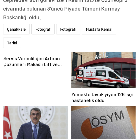
civarında bulunan 3’üncü Piyade Tümeni Kurmay
Başkanlığı oldu.
Çanakkale
Fotoğraf
Fotoğrafı
Mustafa Kemal
Tarihi
Servis Verimliliğini Artıran
Çözümler: Makaslı Lift ve
Tamirci Lifti Rehberi
Yemekte tavuk yiyen 126 işçi
hastanelik oldu