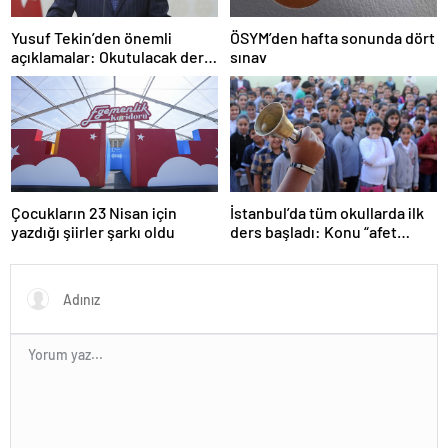
Yusuf Tekin’den önemli
ÖSYM’den hafta sonunda dört
açıklamalar: Okutulacak dersi
sınav
kalmamış öğretmene branş
değişikliği masada
Çocukların 23 Nisan için
İstanbul’da tüm okullarda ilk
yazdığı şiirler şarkı oldu
ders başladı: Konu “afet
farkındalığı”