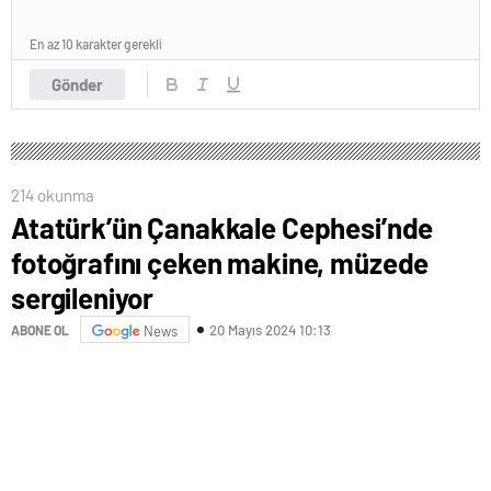
En az 10 karakter gerekli
Gönder
214 okunma
Atatürk’ün Çanakkale Cephesi’nde
fotoğrafını çeken makine, müzede
sergileniyor
20 Mayıs 2024 10:13
ABONE OL
News