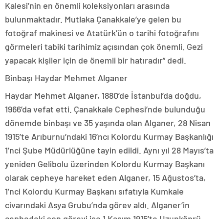
Kalesi’nin en önemli koleksiyonları arasında
bulunmaktadır. Mutlaka Çanakkale’ye gelen bu
fotoğraf makinesi ve Atatürk’ün o tarihi fotoğrafını
görmeleri tabiki tarihimiz açısından çok önemli. Gezi
yapacak kişiler için de önemli bir hatıradır” dedi.
Binbaşı Haydar Mehmet Alganer
Haydar Mehmet Alganer, 1880’de İstanbul’da doğdu,
1966’da vefat etti. Çanakkale Cephesi’nde bulunduğu
dönemde binbaşı ve 35 yaşında olan Alganer, 28 Nisan
1915’te Arıburnu’ndaki 16’ncı Kolordu Kurmay Başkanlığı
1’nci Şube Müdürlüğüne tayin edildi. Aynı yıl 28 Mayıs’ta
yeniden Gelibolu üzerinden Kolordu Kurmay Başkanı
olarak cepheye hareket eden Alganer, 15 Ağustos’ta,
1’nci Kolordu Kurmay Başkanı sıfatıyla Kumkale
civarındaki Asya Grubu’nda görev aldı. Alganer’in
cephedeki son görevi ise 1 Kasım 1915’te Uzunköprü