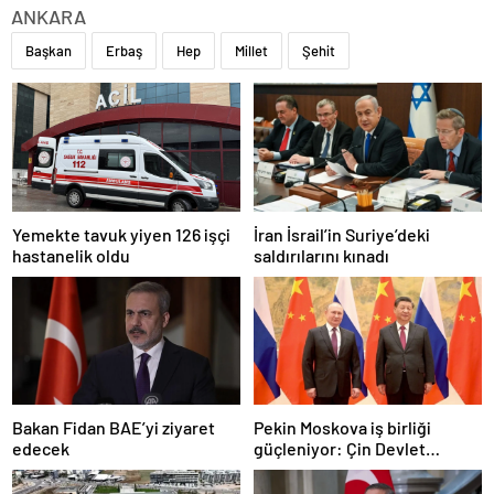
ANKARA
Başkan
Erbaş
Hep
Millet
Şehit
Yemekte tavuk yiyen 126 işçi
İran İsrail’in Suriye’deki
hastanelik oldu
saldırılarını kınadı
Bakan Fidan BAE’yi ziyaret
Pekin Moskova iş birliği
edecek
güçleniyor: Çin Devlet
Başkanı Zafer Günü için
Rusya’da olacak