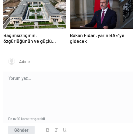
Bağımsızlığının,
Bakan Fidan, yarın BAE’ye
özgürlüğünün ve güçlü
gidecek
devlet olduğunun simgesi!
Türkiye’den Yavru Vatan’a dev
eserler…
En az 10 karakter gerekli
Gönder