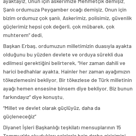
ayaktayız. Onun için askerimize Mehmetçik demişiz.
Şanlı ordumuza Peygamber ocağı demişiz. Onun için
bizim ordumuz çok şanlı. Askerimiz, polisimiz, güvenlik
güçlerimiz hepsi çok değerli, çok mübarek, çok
muhterem” dedi.
Başkan Erbaş, ordumuzun milletimizin duasıyla ayakta
olduğunu bu yüzden devlete ve orduya sürekli dua
edilmesi gerektiğini belirterek, “Her zaman dahili ve
harici bedhahlar ayakta. Hainler her zaman ayağımızın
tökezlemesini bekliyor. Bir tökezlese de Türk milletinin
ayağı hemen ensesine binsem diye bekliyor. Biz bunun
farkındayız” diye konuştu.
“Millet ve devlet olarak güçlüyüz, daha da
güçleneceğiz”
Diyanet İşleri Başkanlığı teşkilatı mensuplarının 15
Temmuz’da okudukları salalarla hain darbe girişimini