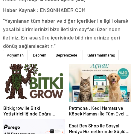
Haber Kaynak : ENSONHABER.COM
“Yayınlanan tüm haber ve diğer içerikler ile ilgili olarak
yasal bildirimlerinizi bize iletişim sayfası üzerinden
iletiniz. En kısa süre içerisinde bildirimlerinize geri
dönüş sağlanılacaktır.”
Adıyaman
Deprem
Depremzede
Kahramanmaraş
Bitkigrow ile Bitki
Petmona : Kedi Maması ve
Yetiştiriciliğinde Doğru
Köpek Maması İle Tüm Evcil
Ekipman ve Ürün Seçimi
Hayvan Ürünleri
Esat Bey Shop ile Sosyal
Medya Hizmetlerinde Güçlü